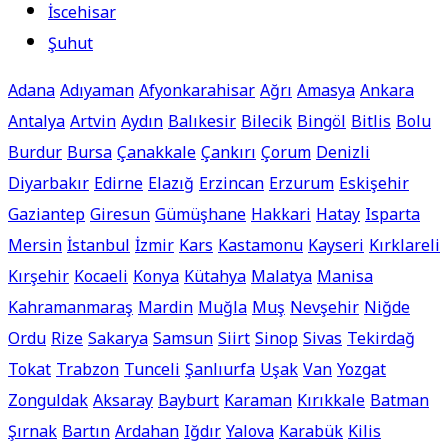
İscehisar
Şuhut
Adana
Adıyaman
Afyonkarahisar
Ağrı
Amasya
Ankara
Antalya
Artvin
Aydın
Balıkesir
Bilecik
Bingöl
Bitlis
Bolu
Burdur
Bursa
Çanakkale
Çankırı
Çorum
Denizli
Diyarbakır
Edirne
Elazığ
Erzincan
Erzurum
Eskişehir
Gaziantep
Giresun
Gümüşhane
Hakkari
Hatay
Isparta
Mersin
İstanbul
İzmir
Kars
Kastamonu
Kayseri
Kırklareli
Kırşehir
Kocaeli
Konya
Kütahya
Malatya
Manisa
Kahramanmaraş
Mardin
Muğla
Muş
Nevşehir
Niğde
Ordu
Rize
Sakarya
Samsun
Siirt
Sinop
Sivas
Tekirdağ
Tokat
Trabzon
Tunceli
Şanlıurfa
Uşak
Van
Yozgat
Zonguldak
Aksaray
Bayburt
Karaman
Kırıkkale
Batman
Şırnak
Bartın
Ardahan
Iğdır
Yalova
Karabük
Kilis