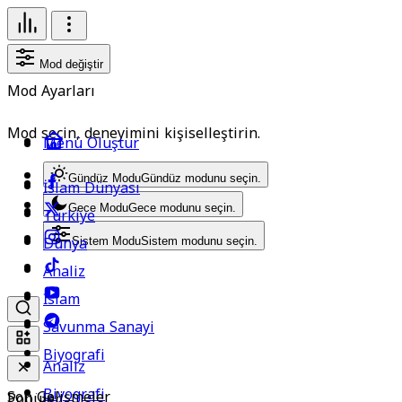
Mod değiştir
Mod Ayarları
Mod seçin, deneyimini kişiselleştirin.
Menü Oluştur
Gündüz Modu
Gündüz modunu seçin.
İslam Dünyası
Gece Modu
Gece modunu seçin.
Türkiye
Dünya
Sistem Modu
Sistem modunu seçin.
Analiz
İslam
Savunma Sanayi
Biyografi
Analiz
Biyografi
Son Gelişmeler
Popüler