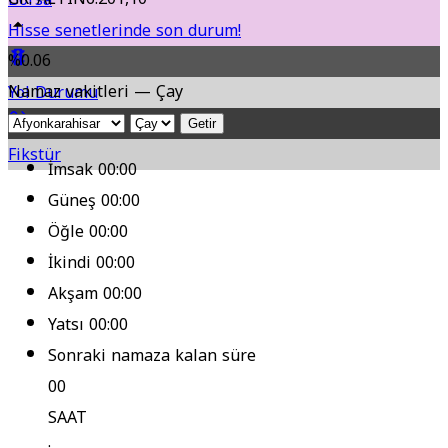
Hisse senetlerinde son durum!
%0.06
Namaz vakitleri — Çay
Yol Durumu
Getir
Fikstür
İmsak
00:00
Güneş
00:00
Öğle
00:00
İkindi
00:00
Akşam
00:00
Yatsı
00:00
Sonraki namaza kalan süre
00
SAAT