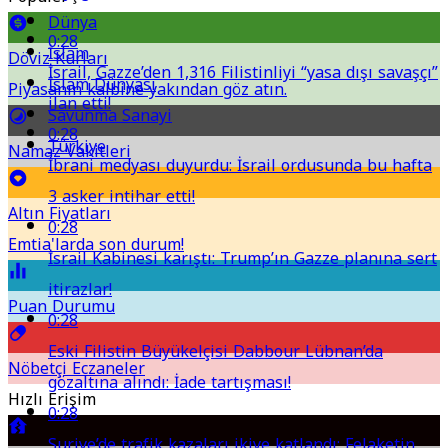
Dünya
0:28
İslam
Döviz Kurları
İsrail, Gazze’den 1,316 Filistinliyi “yasa dışı savaşçı”
İslam Dünyası
Piyasanın kalbine yakından göz atın.
ilan etti!
Savunma Sanayi
0:28
Türkiye
Namaz Vakitleri
İbrani medyası duyurdu: İsrail ordusunda bu hafta
3 asker intihar etti!
Altın Fiyatları
0:28
Emtia'larda son durum!
İsrail Kabinesi karıştı: Trump’ın Gazze planına sert
itirazlar!
Puan Durumu
0:28
Eski Filistin Büyükelçisi Dabbour Lübnan’da
Nöbetçi Eczaneler
gözaltına alındı: İade tartışması!
Hızlı Erişim
0:28
Suriye’de trafik kazaları ikiye katlandı: Felaketin