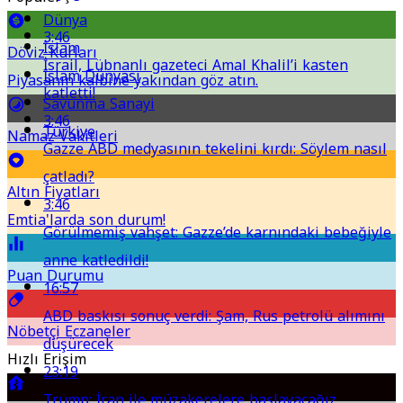
Dünya
3:46
İslam
Döviz Kurları
İsrail, Lübnanlı gazeteci Amal Khalil’i kasten
İslam Dünyası
Piyasanın kalbine yakından göz atın.
katletti!
Savunma Sanayi
3:46
Türkiye
Namaz Vakitleri
Gazze ABD medyasının tekelini kırdı: Söylem nasıl
çatladı?
Altın Fiyatları
3:46
Emtia'larda son durum!
Görülmemiş vahşet: Gazze’de karnındaki bebeğiyle
anne katledildi!
Puan Durumu
16:57
ABD baskısı sonuç verdi: Şam, Rus petrolü alımını
Nöbetçi Eczaneler
düşürecek
Hızlı Erişim
23:19
Trump: İran ile müzakerelere başlayacağız