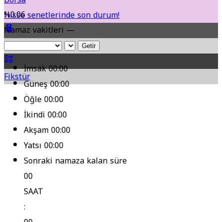
%0.06
Hisse senetlerinde son durum!
Namaz vakitleri —
Yol Durumu
Getir
İmsak
00:00
Fikstür
Güneş
00:00
Öğle
00:00
İkindi
00:00
Akşam
00:00
Yatsı
00:00
Sonraki namaza kalan süre
00
SAAT
: