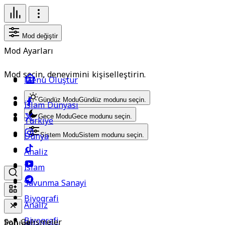
Mod değiştir
Mod Ayarları
Mod seçin, deneyimini kişiselleştirin.
Menü Oluştur
Gündüz Modu
Gündüz modunu seçin.
İslam Dünyası
Gece Modu
Gece modunu seçin.
Türkiye
Dünya
Sistem Modu
Sistem modunu seçin.
Analiz
İslam
Savunma Sanayi
Biyografi
Analiz
Biyografi
Son Gelişmeler
Popüler