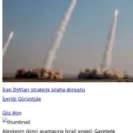
İran İHA’ları stratejik silaha dönüştü
İçeriği Görüntüle
Göz Atın
Ateşkesin ikinci aşamasına İsrail engeli: Gazetede