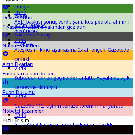
Dünya
16:57
İslam
Döviz Kurları
ABD baskısı sonuç verdi: Şam, Rus petrolü alımını
İslam Dünyası
Piyasanın kalbine yakından göz atın.
düşürecek
Savunma Sanayi
23:19
Türkiye
Namaz Vakitleri
Ateşkesin ikinci aşamasına İsrail engeli: Gazetede
çatlak!
Altın Fiyatları
23:19
Emtia'larda son durum!
Sebte’den dönen göçmenler anlattı: Hayalimiz açık
cezaevine dönüştü
Puan Durumu
23:19
Gazze’de 112 kişinin cenaze töreni infial yarattı
Nöbetçi Eczaneler
23:19
Hızlı Erişim
Gazze’de 8 kişinin cansız bedenine ulaşıldı