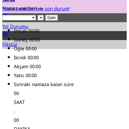
Namaz vakitleri —
Hisse senetlerinde son durum!
Getir
Yol Durumu
İmsak
00:00
Güneş
00:00
Fikstür
Öğle
00:00
İkindi
00:00
Akşam
00:00
Yatsı
00:00
Sonraki namaza kalan süre
00
SAAT
:
00