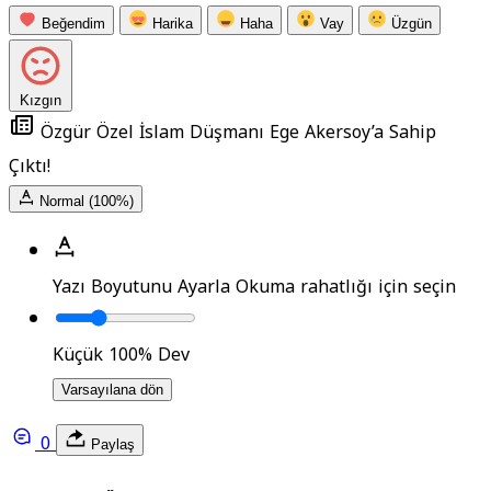
Beğendim
Harika
Haha
Vay
Üzgün
Kızgın
Özgür Özel İslam Düşmanı Ege Akersoy’a Sahip
Çıktı!
Normal (100%)
Yazı Boyutunu Ayarla
Okuma rahatlığı için seçin
Küçük
100%
Dev
Varsayılana dön
0
Paylaş