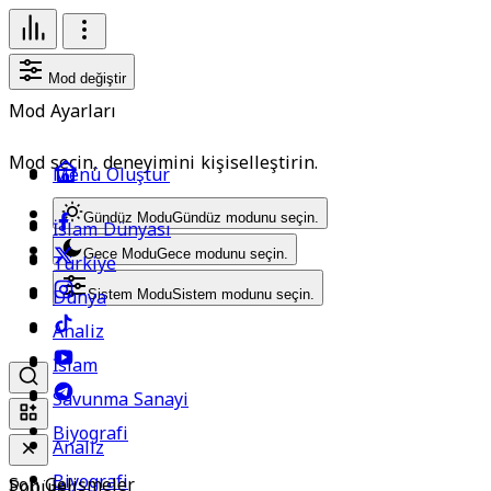
Mod değiştir
Mod Ayarları
Mod seçin, deneyimini kişiselleştirin.
Menü Oluştur
Gündüz Modu
Gündüz modunu seçin.
İslam Dünyası
Gece Modu
Gece modunu seçin.
Türkiye
Dünya
Sistem Modu
Sistem modunu seçin.
Analiz
İslam
Savunma Sanayi
Biyografi
Analiz
Biyografi
Son Gelişmeler
Popüler