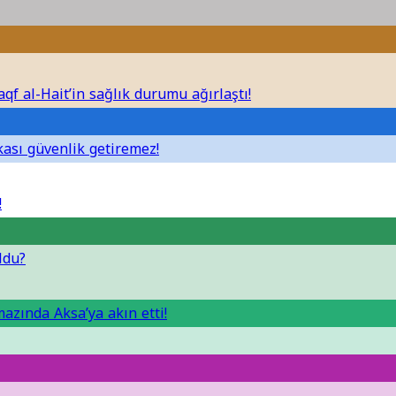
aqf al-Hait’in sağlık durumu ağırlaştı!
ikası güvenlik getiremez!
!
ldu?
azında Aksa’ya akın etti!