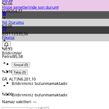
%0.06
Hisse senetlerinde son durum!
EURO
54,77
Yol Durumu
%0.05
BIST
13.535,56
Fikstür
%0.93
Bildirimler
Petrol
85,58
Sosyal (0)
%2.16
Takip (0)
GR. ALTIN
6.201,10
Bildiriminiz bulunmamaktadır.
%0.06
Bildiriminiz bulunmamaktadır.
Namaz vakitleri —