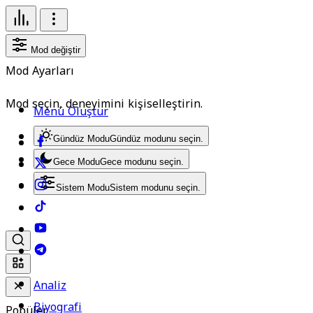
Mod değiştir
Mod Ayarları
Mod seçin, deneyimini kişiselleştirin.
Menü Oluştur
Gündüz Modu
Gündüz modunu seçin.
Gece Modu
Gece modunu seçin.
Sistem Modu
Sistem modunu seçin.
Analiz
Biyografi
Popüler