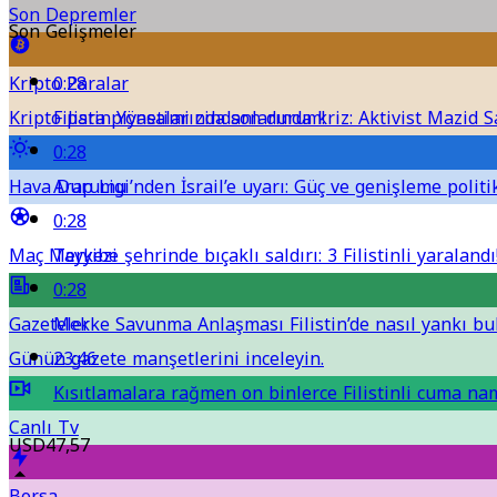
Son Depremler
Son Gelişmeler
Kripto Paralar
0:28
Kripto para piyasalarında son durum!
Filistin Yönetimi zindanlarında kriz: Aktivist Mazid S
0:28
Hava Durumu
Arap Ligi’nden İsrail’e uyarı: Güç ve genişleme polit
0:28
Maç Merkezi
Tayyibe şehrinde bıçaklı saldırı: 3 Filistinli yaralandı
0:28
Gazeteler
Mekke Savunma Anlaşması Filistin’de nasıl yankı bu
Günün gazete manşetlerini inceleyin.
23:46
Kısıtlamalara rağmen on binlerce Filistinli cuma nam
Canlı Tv
USD
47,57
Borsa