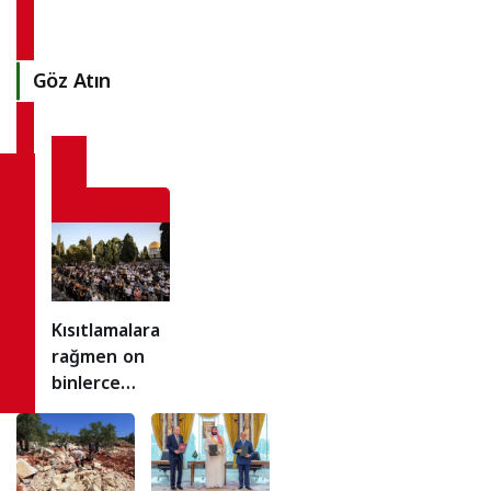
Göz Atın
Kısıtlamalara
rağmen on
binlerce
Filistinli cuma
namazında
Aksa’ya akın
etti!