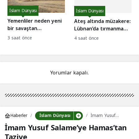
İslam Dünyası
İslam Dünyası
Yemenliler neden yeni
Ateş altında müzakere:
bir savaştan
Lübnan’da tırmanma
korkmuyor?
mı, sükunet mi?
3 saat önce
4 saat önce
Yorumlar kapalı.
İslam Dünyası
Haberler
İmam Yusuf
Salame’ye
İmam Yusuf Salame’ye Hamas’tan
Hamas’tan Taziye
Taziye