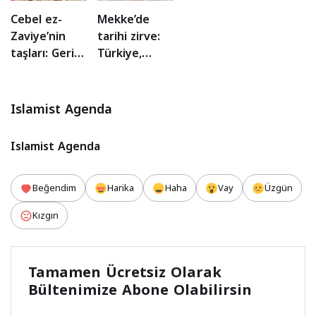
Cebel ez-
Mekke’de
Zaviye’nin
tarihi zirve:
taşları: Geri
Türkiye,
dönenler için
Suudi
zorlu ama
Arabistan ve
umut dolu bir
Pakistan’dan
Islamist Agenda
iş kapısı!
ortak
savunma
Islamist Agenda
anlaşması
Beğendim
Harika
Haha
Vay
Üzgün
Kızgın
Tamamen Ücretsiz Olarak
Bültenimize Abone Olabilirsin