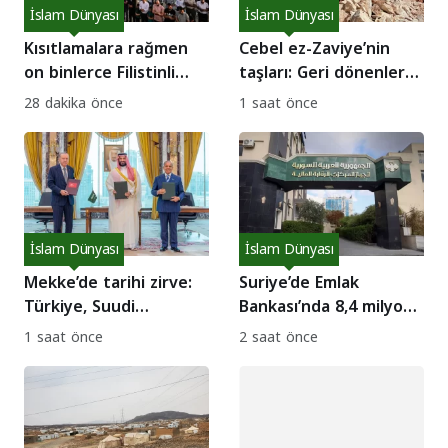
İslam Dünyası
İslam Dünyası
Kısıtlamalara rağmen
Cebel ez-Zaviye’nin
on binlerce Filistinli
taşları: Geri dönenler
cuma namazında
için zorlu ama umut
28 dakika önce
1 saat önce
Aksa’ya akın etti!
dolu bir iş kapısı!
İslam Dünyası
İslam Dünyası
Mekke’de tarihi zirve:
Suriye’de Emlak
Türkiye, Suudi
Bankası’nda 8,4 milyon
Arabistan ve
dolarlık yolsuzluk
1 saat önce
2 saat önce
Pakistan’dan ortak
skandalı!
savunma anlaşması