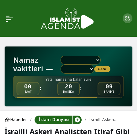
İmam Yusuf Salame’ye
0
Paylaş
Hamas’tan Taziye
Namaz
vakitleri —
Getir
Yatsı namazına kalan süre
:
:
00
20
08
SAAT
DAKİKA
SANİYE
İslam Dünyası
Haberler
İsrailli Askeri
Analistten Itiraf
İsrailli Askeri Analistten Itiraf Gibi
Gibi Açıklama!