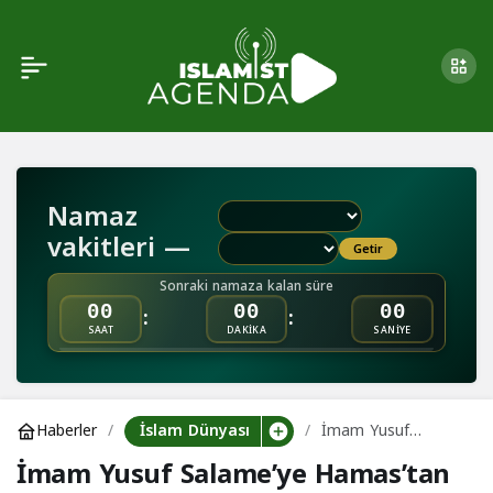
İmam Yusuf Salame’ye
0
Paylaş
Hamas’tan Taziye
Namaz
vakitleri —
Getir
Sonraki namaza kalan süre
:
:
00
00
00
SAAT
DAKİKA
SANİYE
İslam Dünyası
Haberler
İmam Yusuf
Salame’ye
İmam Yusuf Salame’ye Hamas’tan
Hamas’tan Taziye