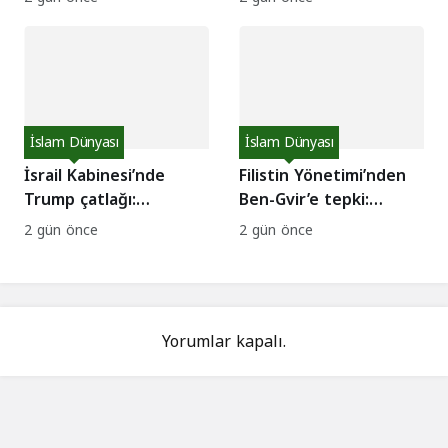
yaralı!
İslam Dünyası
İslam Dünyası
İsrail Kabinesi’nde
Filistin Yönetimi’nden
Trump çatlağı:
Ben-Gvir’e tepki:
Saldırılara devam
Kızılhaç yasağına
2 gün önce
2 gün önce
edilsin çağrısı!
kınama!
Yorumlar kapalı.