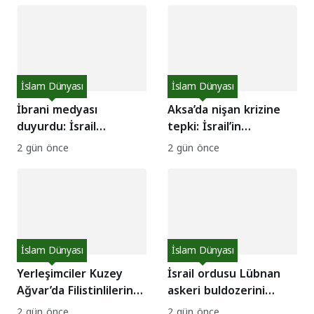
İslam Dünyası
İslam Dünyası
İbrani medyası
Aksa’da nişan krizine
duyurdu: İsrail
tepki: İsrail’in
ordusunda bu hafta 3
egemenlik dayatması
2 gün önce
2 gün önce
asker intihar etti!
mı?
İslam Dünyası
İslam Dünyası
Yerleşimciler Kuzey
İsrail ordusu Lübnan
Ağvar’da Filistinlilerin
askeri buldozerini
evlerine saldırdı!
hedef aldı: 1 asker
2 gün önce
2 gün önce