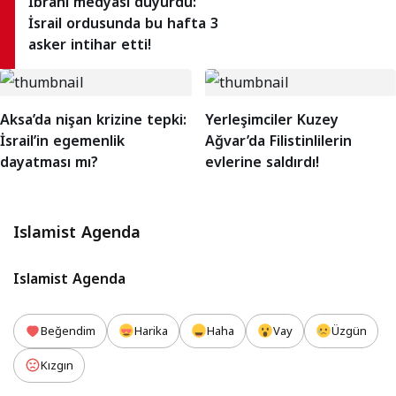
İbrani medyası duyurdu:
İsrail ordusunda bu hafta 3
asker intihar etti!
Aksa’da nişan krizine tepki:
Yerleşimciler Kuzey
İsrail’in egemenlik
Ağvar’da Filistinlilerin
dayatması mı?
evlerine saldırdı!
Islamist Agenda
Islamist Agenda
Beğendim
Harika
Haha
Vay
Üzgün
Kızgın