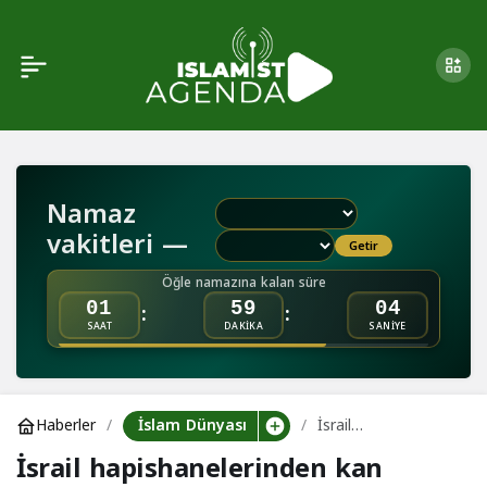
Lübnan’da UNIFIL
Paylaş
konvoyuna saldırı: 1
Fransız askeri öldü
Namaz
vakitleri —
Getir
Öğle namazına kalan süre
:
:
01
59
04
SAAT
DAKİKA
SANİYE
İslam Dünyası
Haberler
İsrail
hapishanelerinden
İsrail hapishanelerinden kan
kan donduran