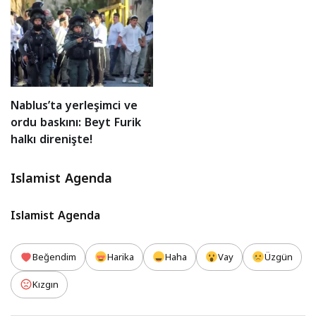
Nablus’ta yerleşimci ve
ordu baskını: Beyt Furik
halkı direnişte!
Islamist Agenda
Islamist Agenda
Beğendim
Harika
Haha
Vay
Üzgün
Kızgın