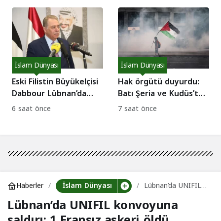
müdahale çağrısı!
İslam Dünyası
İslam Dünyası
Eski Filistin Büyükelçisi
Hak örgütü duyurdu:
Dabbour Lübnan’da
Batı Şeria ve Kudüs’te
gözaltına alındı: İade
bir haftada 62 direniş
6 saat önce
7 saat önce
tartışması!
eylemi!
İslam Dünyası
Haberler
Lübnan’da UNIFIL
konvoyuna saldırı: 1
Lübnan’da UNIFIL konvoyuna
Fransız askeri öldü
saldırı: 1 Fransız askeri öldü