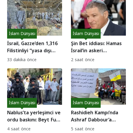
İslam Dünyası
İslam Dünyası
İsrail, Gazze’den 1,316
Şin Bet iddiası: Hamas
Filistinliyi “yasa dışı
İsrail’in askeri
savaşçı” ilan etti!
adımlarını engellemeye
33 dakika önce
2 saat önce
çalışıyor!
İslam Dünyası
İslam Dünyası
Nablus’ta yerleşimci ve
Rashidieh Kampı’nda
ordu baskını: Beyt Furik
Ashraf Dabbour’a
halkı direnişte!
destek eylemi: Abbas’a
4 saat önce
5 saat önce