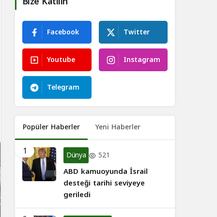
Bize Katılın
Facebook
Twitter
Youtube
Instagram
Telegram
Popüler Haberler
Yeni Haberler
1
Dünya
521
ABD kamuoyunda İsrail
desteği tarihi seviyeye
geriledi