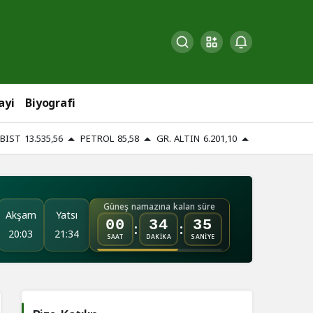
ayi
Biyografi
BIST
13.535,56
PETROL
85,58
GR. ALTIN
6.201,10
Güneş namazına kalan süre
Akşam
Yatsı
:
:
00
34
34
20:03
21:34
SAAT
DAKİKA
SANİYE