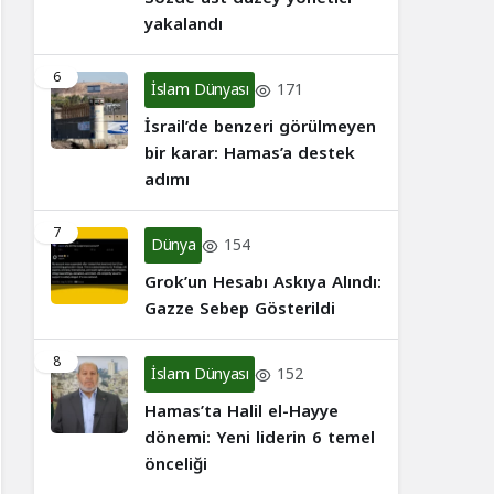
yakalandı
6
İslam Dünyası
171
İsrail’de benzeri görülmeyen
bir karar: Hamas’a destek
adımı
7
Dünya
154
Grok’un Hesabı Askıya Alındı:
Gazze Sebep Gösterildi
8
İslam Dünyası
152
Hamas’ta Halil el-Hayye
dönemi: Yeni liderin 6 temel
önceliği