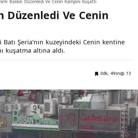
enin’e Baskın Düzenledi Ve Cenin Kampını Kuşattı
ın Düzenledi Ve Cenin
aki Batı Şeria'nın kuzeyindeki Cenin kentine
ı kuşatma altına aldı.
0dk, 49sn
13