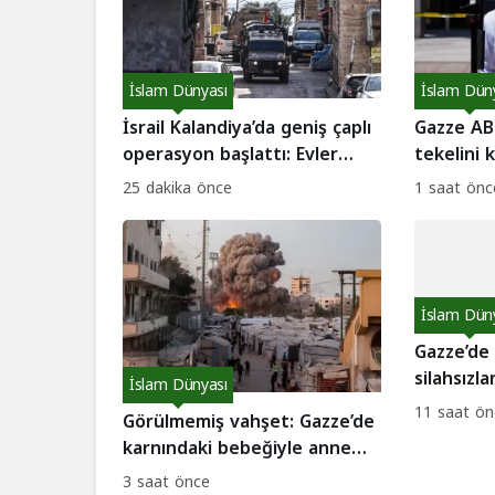
İslam Dünyası
İslam Dün
İsrail Kalandiya’da geniş çaplı
Gazze AB
operasyon başlattı: Evler
tekelini k
yıkılıyor!
çatladı?
25 dakika önce
1 saat önc
İslam Dün
Gazze’de k
silahsızl
İslam Dünyası
arabulucu
11 saat ön
Görülmemiş vahşet: Gazze’de
karnındaki bebeğiyle anne
katledildi!
3 saat önce