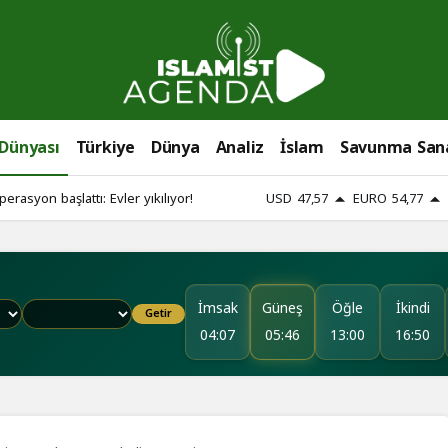
 Dünyası
Türkiye
Dünya
Analiz
İslam
Savunma San
perasyon başlattı: Evler yıkılıyor!
USD
47,57
EURO
54,77
İmsak
Güneş
Öğle
İkindi
Getir
04:07
05:46
13:00
16:50