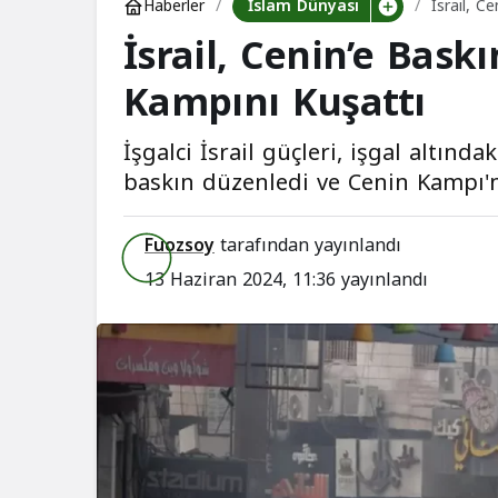
İslam Dünyası
Haberler
İsrail, C
İsrail, Cenin’e Bask
Kampını Kuşattı
İşgalci İsrail güçleri, işgal altınd
baskın düzenledi ve Cenin Kampı'n
Fuozsoy
tarafından yayınlandı
13 Haziran 2024, 11:36
yayınlandı