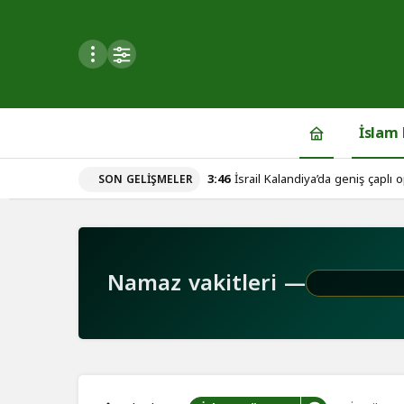
Mod
değiştir
İslam
3:46
İsrail Kalandiya’da geniş çaplı o
SON GELIŞMELER
du
u seçin.
Namaz vakitleri —
seçin.
u
 seçin.