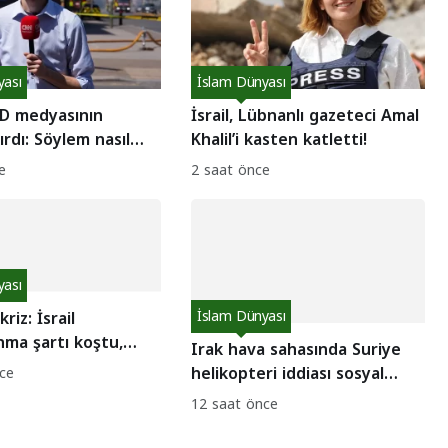
yası
İslam Dünyası
D medyasının
İsrail, Lübnanlı gazeteci Amal
ırdı: Söylem nasıl
Khalil’i kasten katletti!
e
2 saat önce
yası
riz: İsrail
İslam Dünyası
anma şartı koştu,
Irak hava sahasında Suriye
lar tepkili
helikopteri iddiası sosyal
ce
medyayı salladı: Gerçek ne
12 saat önce
çıktı?