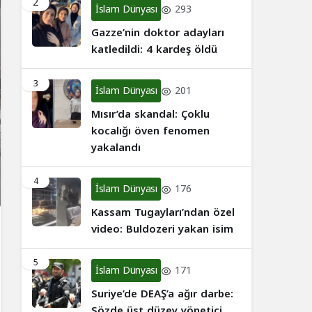
2
İslam Dünyası
293
Gazze’nin doktor adayları
katledildi: 4 kardeş öldü
3
İslam Dünyası
201
Mısır’da skandal: Çoklu
kocalığı öven fenomen
yakalandı
4
İslam Dünyası
176
Kassam Tugayları’ndan özel
video: Buldozeri yakan isim
5
İslam Dünyası
171
Suriye’de DEAŞ’a ağır darbe:
Sözde üst düzey yönetici