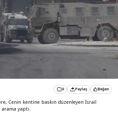
0
Paylaş
Beğen
öre, Cenin kentine baskın düzenleyen İsrail
de arama yaptı.