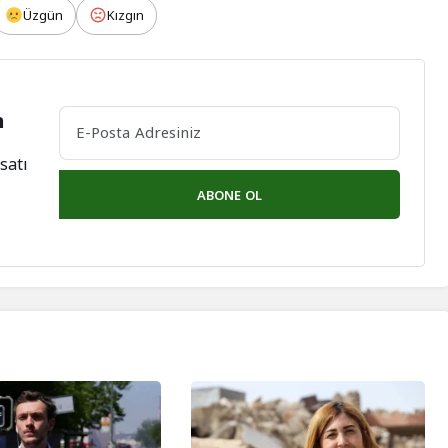
Üzgün
Kızgın
n
satı
ABONE OL