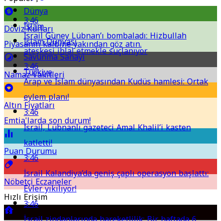
Dünya
3:46
İslam
Döviz Kurları
İsrail Güney Lübnan’ı bombaladı: Hizbullah
İslam Dünyası
Piyasanın kalbine yakından göz atın.
ateşkesi ihlal etmekle suçlanıyor
Savunma Sanayi
3:46
Türkiye
Namaz Vakitleri
Arap ve İslam dünyasından Kudüs hamlesi: Ortak
eylem planı!
Altın Fiyatları
3:46
Emtia'larda son durum!
İsrail, Lübnanlı gazeteci Amal Khalil’i kasten
katletti!
Puan Durumu
3:46
İsrail Kalandiya’da geniş çaplı operasyon başlattı:
Nöbetçi Eczaneler
Evler yıkılıyor!
Hızlı Erişim
3:46
İsrail zindanlarında hareketlilik: Bir haftada 6