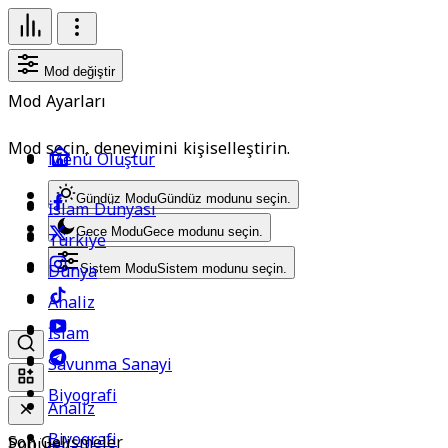
Mod değiştir
Mod Ayarları
Mod seçin, deneyimini kişiselleştirin.
Menü Oluştur
Gündüz Modu
Gündüz modunu seçin.
İslam Dünyası
Gece Modu
Gece modunu seçin.
Türkiye
Dünya
Sistem Modu
Sistem modunu seçin.
Analiz
İslam
Savunma Sanayi
Biyografi
Analiz
Biyografi
Son Gelişmeler
Popüler