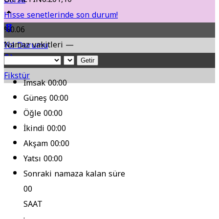
Hisse senetlerinde son durum!
%0.06
Namaz vakitleri —
Yol Durumu
Getir
Fikstür
İmsak
00:00
Güneş
00:00
Öğle
00:00
İkindi
00:00
Akşam
00:00
Yatsı
00:00
Sonraki namaza kalan süre
00
SAAT