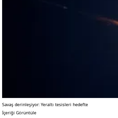
Savaş derinleşiyor: Yeraltı tesisleri hedefte
İçeriği Görüntüle