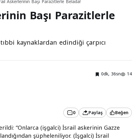
srail Askerlerinin Başı Parazitlerle Belada!
erinin Başı Parazitlerle
 tıbbi kaynaklardan edindiği çarpıcı
0dk, 36sn
14
0
Paylaş
Beğen
ldi: “Onlarca (işgalci) İsrail askerinin Gazze
andığından şüpheleniliyor. (İşgalci) İsrail