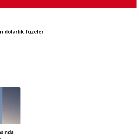
on dolarlık füzeler
asında