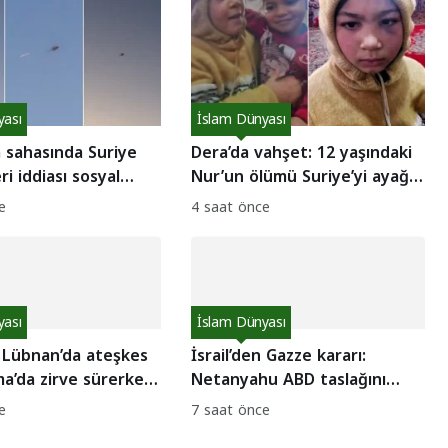
yası
İslam Dünyası
 sahasında Suriye
Dera’da vahşet: 12 yaşındaki
ri iddiası sosyal
Nur’un ölümü Suriye’yi ayağa
alladı: Gerçek ne
kaldırdı
e
4 saat önce
yası
İslam Dünyası
n Lübnan’da ateşkes
İsrail’den Gazze kararı:
oma’da zirve sürerken
Netanyahu ABD taslağını
reddetti
e
7 saat önce