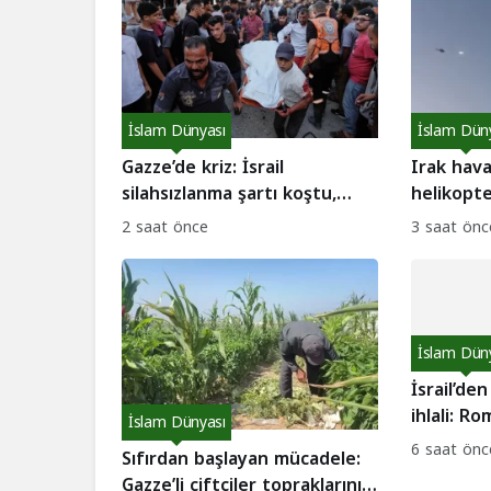
İslam Dünyası
İslam Dün
Gazze’de kriz: İsrail
Irak hava
silahsızlanma şartı koştu,
helikopte
arabulucular tepkili
medyayı s
2 saat önce
3 saat önc
çıktı?
İslam Dün
İsrail’de
ihlali: R
İslam Dünyası
6 ihlal
6 saat önc
Sıfırdan başlayan mücadele:
Gazze’li çiftçiler topraklarını