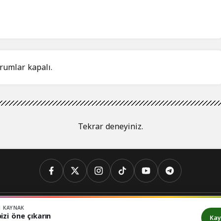
rumlar kapalı.
Tekrar deneyiniz.
N KAYNAK
iz
Biyografi
Dünya
İslam
İslam Dünyası
Savunma Sanayi
Tü
izi öne çıkarın
Kay