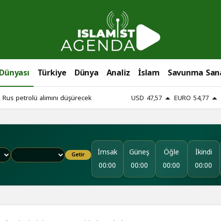
 Dünyası
Türkiye
Dünya
Analiz
İslam
Savunma San
 Rus petrolü alımını düşürecek
USD
47,57
EURO
54,77
İmsak
Güneş
Öğle
İkindi
Getir
00:00
00:00
00:00
00:00