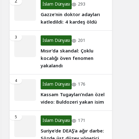
2
İslam Dünyası
293
Gazze’nin doktor adayları
katledildi: 4 kardeş öldü
3
İslam Dünyası
201
Mısır’da skandal: Çoklu
kocalığı öven fenomen
yakalandı
4
İslam Dünyası
176
Kassam Tugayları’ndan özel
video: Buldozeri yakan isim
5
İslam Dünyası
171
Suriye’de DEAŞ’a ağır darbe:
Sözde üst düzey yönetici