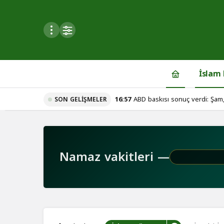
Mod
değiştir
İslam
16:57
ABD baskısı sonuç verdi: Şam,
SON GELIŞMELER
du
u seçin.
Namaz vakitleri —
seçin.
u
 seçin.