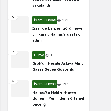
yakalandı
6
İslam Dünyası
171
İsrail’de benzeri görülmeyen
bir karar: Hamas’a destek
adımı
7
Dünya
153
Grok’un Hesabı Askıya Alındı:
Gazze Sebep Gösterildi
8
İslam Dünyası
152
Hamas’ta Halil el-Hayye
dönemi: Yeni liderin 6 temel
önceliği