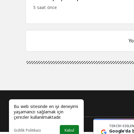
yeniden canlandırıyor
5 saat önce
Yo
Bu web sitesinde en iyi deneyimi
yaşamanızı sağlamak için
çerezler kullanılmaktadır.
TERCIH EDILE
Anal
Gizlilik Politikası
Kabul
Google'da b