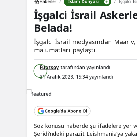
İslam Dünyası
Haberler
İşgalci İ
İşgalci İsrail Askerl
Belada!
İşgalci İsrail medyasından Maariv,
malumatları paylaştı.
Fuozsoy
tarafından yayınlandı
31 Aralık 2023, 15:34
yayınlandı
Google'da Abone Ol
Söz konusu haberde şu ifadelere yer veri
Şeridi’ndeki parazit Leishmania’ya yakal