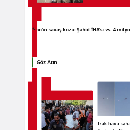
İran’ın savaş kozu: Şahid İHA’sı vs. 4 mily
Göz Atın
Irak hava sah