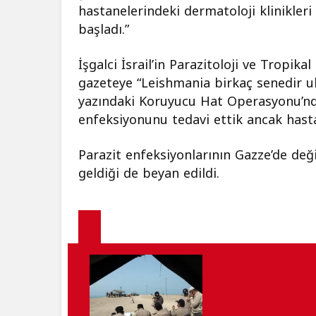
hastanelerindeki dermatoloji klinikleri
başladı.”
İşgalci İsrail’in Parazitoloji ve Tropik
gazeteye “Leishmania birkaç senedir ulu
yazındaki Koruyucu Hat Operasyonu’nd
enfeksiyonunu tedavi ettik ancak hasta
Parazit enfeksiyonlarının Gazze’de değ
geldiği de beyan edildi.