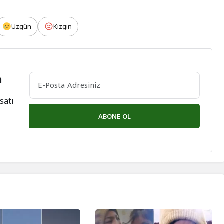
Üzgün
Kızgın
n
satı
ABONE OL