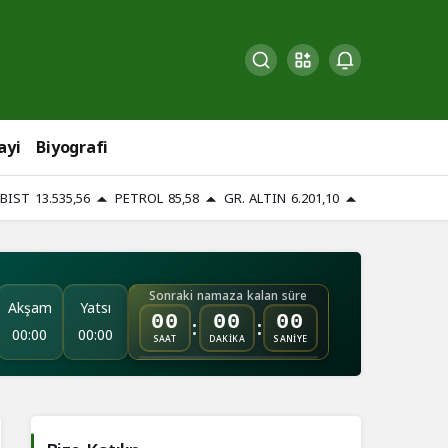
ayi
Biyografi
BIST
13.535,56
PETROL
85,58
GR. ALTIN
6.201,10
Sonraki namaza kalan süre
Akşam
Yatsı
:
:
00
00
00
00:00
00:00
SAAT
DAKİKA
SANİYE