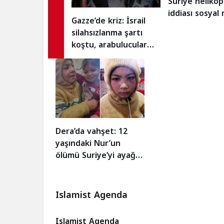
Suriye helikop
iddiası sosyal
Gazze’de kriz: İsrail
salladı: Gerçe
silahsızlanma şartı
çıktı?
koştu, arabulucular
tepkili
Dera’da vahşet: 12
yaşındaki Nur’un
ölümü Suriye’yi ayağa
kaldırdı
Islamist Agenda
Islamist Agenda