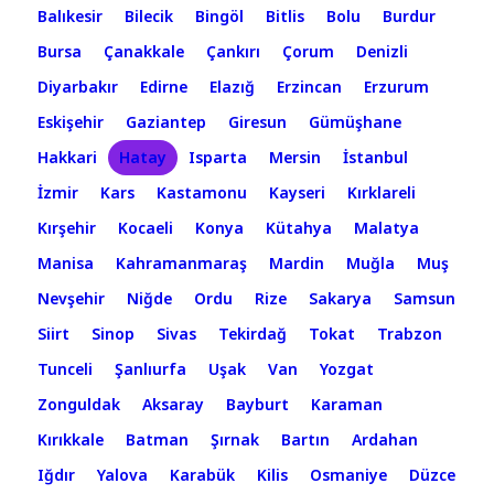
Balıkesir
Bilecik
Bingöl
Bitlis
Bolu
Burdur
Bursa
Çanakkale
Çankırı
Çorum
Denizli
Diyarbakır
Edirne
Elazığ
Erzincan
Erzurum
Eskişehir
Gaziantep
Giresun
Gümüşhane
Hakkari
Hatay
Isparta
Mersin
İstanbul
İzmir
Kars
Kastamonu
Kayseri
Kırklareli
Kırşehir
Kocaeli
Konya
Kütahya
Malatya
Manisa
Kahramanmaraş
Mardin
Muğla
Muş
Nevşehir
Niğde
Ordu
Rize
Sakarya
Samsun
Siirt
Sinop
Sivas
Tekirdağ
Tokat
Trabzon
Tunceli
Şanlıurfa
Uşak
Van
Yozgat
Zonguldak
Aksaray
Bayburt
Karaman
Kırıkkale
Batman
Şırnak
Bartın
Ardahan
Iğdır
Yalova
Karabük
Kilis
Osmaniye
Düzce