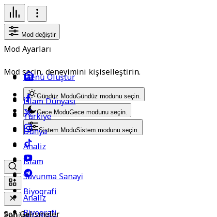
Mod değiştir
Mod Ayarları
Mod seçin, deneyimini kişiselleştirin.
Menü Oluştur
Gündüz Modu
Gündüz modunu seçin.
İslam Dünyası
Gece Modu
Gece modunu seçin.
Türkiye
Dünya
Sistem Modu
Sistem modunu seçin.
Analiz
İslam
Savunma Sanayi
Biyografi
Analiz
Biyografi
Son Gelişmeler
Popüler