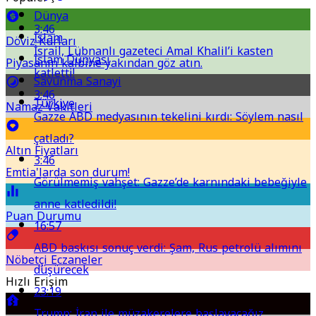
Dünya
3:46
İslam
Döviz Kurları
İsrail, Lübnanlı gazeteci Amal Khalil’i kasten
İslam Dünyası
Piyasanın kalbine yakından göz atın.
katletti!
Savunma Sanayi
3:46
Türkiye
Namaz Vakitleri
Gazze ABD medyasının tekelini kırdı: Söylem nasıl
çatladı?
Altın Fiyatları
3:46
Emtia'larda son durum!
Görülmemiş vahşet: Gazze’de karnındaki bebeğiyle
anne katledildi!
Puan Durumu
16:57
ABD baskısı sonuç verdi: Şam, Rus petrolü alımını
Nöbetçi Eczaneler
düşürecek
Hızlı Erişim
23:19
Trump: İran ile müzakerelere başlayacağız