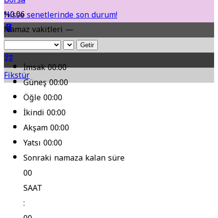
%0.06
Hisse senetlerinde son durum!
Namaz vakitleri —
Yol Durumu
Getir
İmsak
00:00
Fikstür
Güneş
00:00
Öğle
00:00
İkindi
00:00
Akşam
00:00
Yatsı
00:00
Sonraki namaza kalan süre
00
SAAT
: