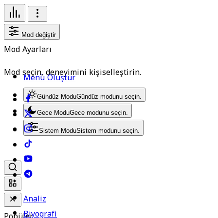
Mod değiştir
Mod Ayarları
Mod seçin, deneyimini kişiselleştirin.
Menü Oluştur
Gündüz Modu
Gündüz modunu seçin.
Gece Modu
Gece modunu seçin.
Sistem Modu
Sistem modunu seçin.
Analiz
Biyografi
Popüler