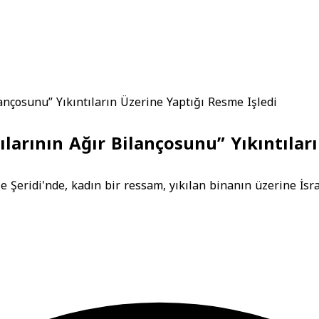
ilançosunu” Yıkıntıların Üzerine Yaptığı Resme Işledi
rılarının Ağır Bilançosunu” Yıkıntıla
e Şeridi'nde, kadın bir ressam, yıkılan binanın üzerine İsrai