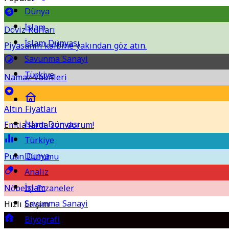
Dünya
İslam
Döviz Kurları
İslam Dünyası
Piyasanın kalbine yakından göz atın.
Savunma Sanayi
Türkiye
Namaz Vakitleri
Altın Fiyatları
İslam Dünyası
Emtia'larda son durum!
Türkiye
Dünya
Puan Durumu
Analiz
İslam
Nöbetçi Eczaneler
Savunma Sanayi
Hızlı Erişim
Biyografi