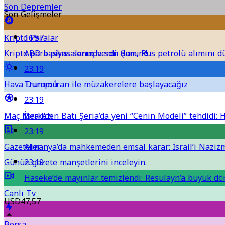
Son Depremler
Son Gelişmeler
Kripto Paralar
16:57
Kripto para piyasalarında son durum!
ABD baskısı sonuç verdi: Şam, Rus petrolü alımını 
23:19
Hava Durumu
Trump: İran ile müzakerelere başlayacağız
23:19
Maç Merkezi
İsrail’den Batı Şeria’da yeni “Cenin Modeli” tehdidi:
23:19
Gazeteler
Almanya’da mahkemeden emsal karar: İsrail’i Nazizm
Günün gazete manşetlerini inceleyin.
23:19
Haseke’de mayınlar temizlendi: Resulayn’a büyük dö
Canlı Tv
USD
47,57
Borsa