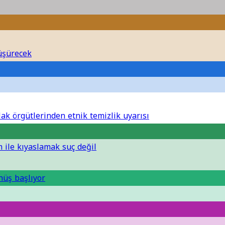
düşürecek
 Hak örgütlerinden etnik temizlik uyarısı
 ile kıyaslamak suç değil
nüş başlıyor