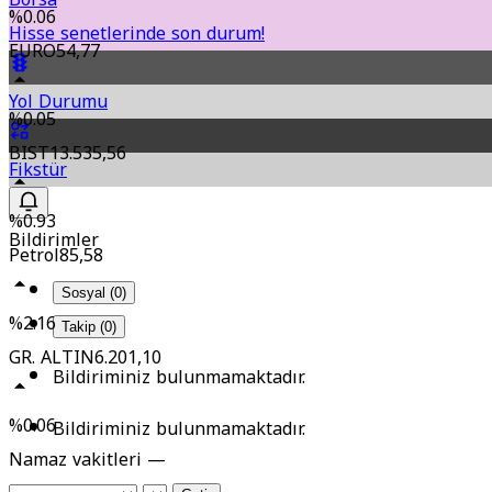
%0.06
Hisse senetlerinde son durum!
EURO
54,77
Yol Durumu
%0.05
BIST
13.535,56
Fikstür
%0.93
Bildirimler
Petrol
85,58
Sosyal (0)
%2.16
Takip (0)
GR. ALTIN
6.201,10
Bildiriminiz bulunmamaktadır.
%0.06
Bildiriminiz bulunmamaktadır.
Namaz vakitleri —