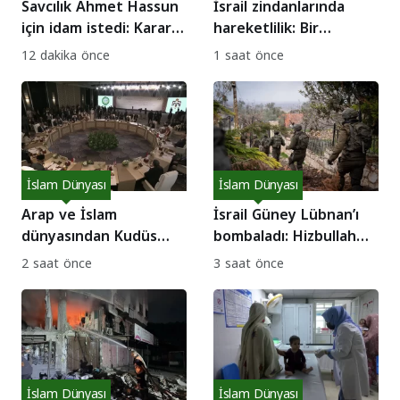
Savcılık Ahmet Hassun
İsrail zindanlarında
için idam istedi: Karar
hareketlilik: Bir
tarihi belli oldu!
haftada 6 Suriyeli
12 dakika önce
1 saat önce
serbest!
İslam Dünyası
İslam Dünyası
Arap ve İslam
İsrail Güney Lübnan’ı
dünyasından Kudüs
bombaladı: Hizbullah
hamlesi: Ortak eylem
ateşkesi ihlal etmekle
2 saat önce
3 saat önce
planı!
suçlanıyor
İslam Dünyası
İslam Dünyası