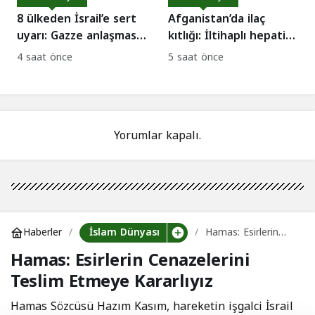
8 ülkeden İsrail’e sert
Afganistan’da ilaç
uyarı: Gazze anlaşması
kıtlığı: İltihaplı hepatit
sabote ediliyor!
ve kızamık salgını
4 saat önce
5 saat önce
tırmanıyor!
Yorumlar kapalı.
İslam Dünyası
Haberler
Hamas: Esirlerin
Cenazelerini Teslim
Hamas: Esirlerin Cenazelerini
Etmeye Kararlıyız
Teslim Etmeye Kararlıyız
Hamas Sözcüsü Hazım Kasım, hareketin işgalci İsrail