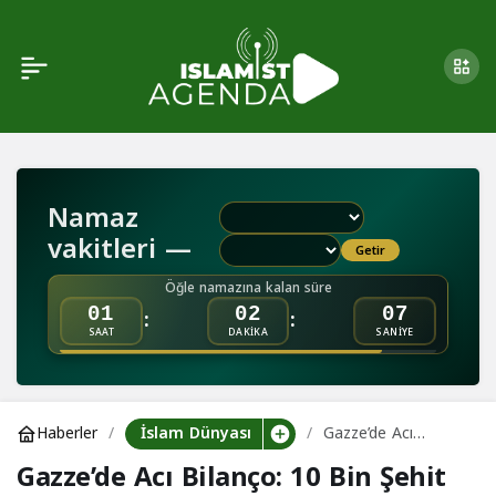
Hamas: Esirlerin
0
Paylaş
Cenazelerini Teslim
Etmeye Kararlıyız
Namaz
vakitleri —
Getir
Öğle namazına kalan süre
:
:
01
02
06
SAAT
DAKİKA
SANİYE
İslam Dünyası
Haberler
Gazze’de Acı
Bilanço: 10 Bin
Gazze’de Acı Bilanço: 10 Bin Şehit
Şehit Hala Enkaz