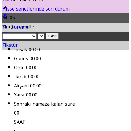
Hisse senetlerinde son durum!
%0.06
Namaz vakitleri —
Yol Durumu
Getir
Fikstür
İmsak
00:00
Güneş
00:00
Öğle
00:00
İkindi
00:00
Akşam
00:00
Yatsı
00:00
Sonraki namaza kalan süre
00
SAAT