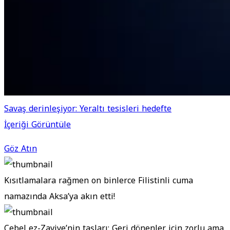
Savaş derinleşiyor: Yeraltı tesisleri hedefte
İçeriği Görüntüle
Göz Atın
Kısıtlamalara rağmen on binlerce Filistinli cuma
namazında Aksa’ya akın etti!
Cebel ez-Zaviye’nin taşları: Geri dönenler için zorlu ama