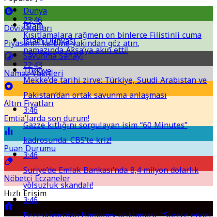
Dünya
23:46
İslam
Döviz Kurları
Kısıtlamalara rağmen on binlerce Filistinli cuma
İslam Dünyası
Piyasanın kalbine yakından göz atın.
namazında Aksa’ya akın etti!
Savunma Sanayi
22:43
Türkiye
Namaz Vakitleri
Mekke’de tarihi zirve: Türkiye, Suudi Arabistan ve
Pakistan’dan ortak savunma anlaşması
Altın Fiyatları
3:46
Emtia'larda son durum!
Gazze kıtlığını sorgulayan isim “60 Minutes”
kadrosunda: CBS’te kriz!
Puan Durumu
3:46
Suriye’de Emlak Bankası’nda 8,4 milyon dolarlık
Nöbetçi Eczaneler
yolsuzluk skandalı!
Hızlı Erişim
3:46
Pezeşkiyan’dan Hamaney açıklaması: “Sürece engel