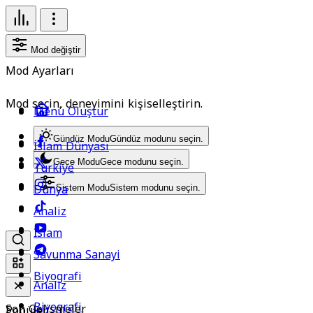
Mod değiştir
Mod Ayarları
Mod seçin, deneyimini kişiselleştirin.
Menü Oluştur
Gündüz Modu
Gündüz modunu seçin.
İslam Dünyası
Gece Modu
Gece modunu seçin.
Türkiye
Dünya
Sistem Modu
Sistem modunu seçin.
Analiz
İslam
Savunma Sanayi
Biyografi
Analiz
Biyografi
Son Gelişmeler
Popüler