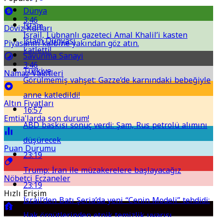
Dünya
3:46
İslam
Döviz Kurları
İsrail, Lübnanlı gazeteci Amal Khalil’i kasten
İslam Dünyası
Piyasanın kalbine yakından göz atın.
katletti!
Savunma Sanayi
3:46
Türkiye
Namaz Vakitleri
Görülmemiş vahşet: Gazze’de karnındaki bebeğiyle
anne katledildi!
Altın Fiyatları
16:57
Emtia'larda son durum!
ABD baskısı sonuç verdi: Şam, Rus petrolü alımını
düşürecek
Puan Durumu
23:19
Trump: İran ile müzakerelere başlayacağız
Nöbetçi Eczaneler
23:19
Hızlı Erişim
İsrail’den Batı Şeria’da yeni “Cenin Modeli” tehdidi:
Hak örgütlerinden etnik temizlik uyarısı