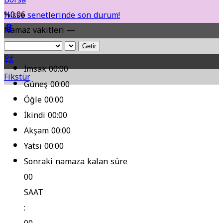
%0.06
Hisse senetlerinde son durum!
Namaz vakitleri —
Yol Durumu
Getir
İmsak
00:00
Fikstür
Güneş
00:00
Öğle
00:00
İkindi
00:00
Akşam
00:00
Yatsı
00:00
Sonraki namaza kalan süre
00
SAAT
: