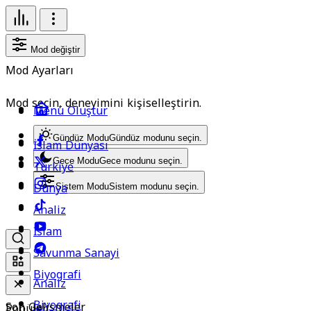
Mod değiştir
Mod Ayarları
Mod seçin, deneyimini kişiselleştirin.
Menü Oluştur
Gündüz Modu
Gündüz modunu seçin.
İslam Dünyası
Gece Modu
Gece modunu seçin.
Türkiye
Dünya
Sistem Modu
Sistem modunu seçin.
Analiz
İslam
Savunma Sanayi
Biyografi
Analiz
Biyografi
Son Gelişmeler
Popüler