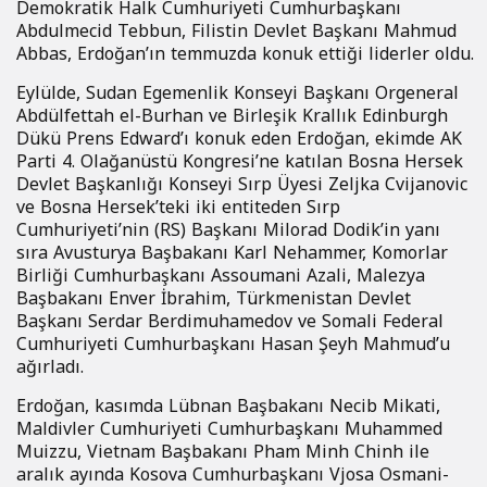
Demokratik Halk Cumhuriyeti Cumhurbaşkanı
Abdulmecid Tebbun, Filistin Devlet Başkanı Mahmud
Abbas, Erdoğan’ın temmuzda konuk ettiği liderler oldu.
Eylülde, Sudan Egemenlik Konseyi Başkanı Orgeneral
Abdülfettah el-Burhan ve Birleşik Krallık Edinburgh
Dükü Prens Edward’ı konuk eden Erdoğan, ekimde AK
Parti 4. Olağanüstü Kongresi’ne katılan Bosna Hersek
Devlet Başkanlığı Konseyi Sırp Üyesi Zeljka Cvijanovic
ve Bosna Hersek’teki iki entiteden Sırp
Cumhuriyeti’nin (RS) Başkanı Milorad Dodik’in yanı
sıra Avusturya Başbakanı Karl Nehammer, Komorlar
Birliği Cumhurbaşkanı Assoumani Azali, Malezya
Başbakanı Enver İbrahim, Türkmenistan Devlet
Başkanı Serdar Berdimuhamedov ve Somali Federal
Cumhuriyeti Cumhurbaşkanı Hasan Şeyh Mahmud’u
ağırladı.
Erdoğan, kasımda Lübnan Başbakanı Necib Mikati,
Maldivler Cumhuriyeti Cumhurbaşkanı Muhammed
Muizzu, Vietnam Başbakanı Pham Minh Chinh ile
aralık ayında Kosova Cumhurbaşkanı Vjosa Osmani-