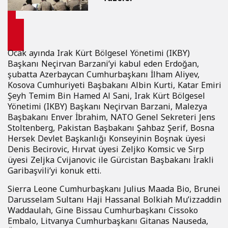
Ocak ayında Irak Kürt Bölgesel Yönetimi (IKBY)
Başkanı Neçirvan Barzani’yi kabul eden Erdoğan,
şubatta Azerbaycan Cumhurbaşkanı İlham Aliyev,
Kosova Cumhuriyeti Başbakanı Albin Kurti, Katar Emiri
Şeyh Temim Bin Hamed Al Sani, Irak Kürt Bölgesel
Yönetimi (IKBY) Başkanı Neçirvan Barzani, Malezya
Başbakanı Enver İbrahim, NATO Genel Sekreteri Jens
Stoltenberg, Pakistan Başbakanı Şahbaz Şerif, Bosna
Hersek Devlet Başkanlığı Konseyinin Boşnak üyesi
Denis Becirovic, Hırvat üyesi Zeljko Komsic ve Sırp
üyesi Zeljka Cvijanovic ile Gürcistan Başbakanı İrakli
Garibaşvili’yi konuk etti.
Sierra Leone Cumhurbaşkanı Julius Maada Bio, Brunei
Darusselam Sultanı Haji Hassanal Bolkiah Mu’izzaddin
Waddaulah, Gine Bissau Cumhurbaşkanı Cissoko
Embalo, Litvanya Cumhurbaşkanı Gitanas Nauseda,