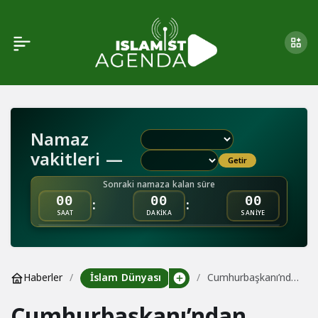
Namaz
vakitleri —
Getir
Sonraki namaza kalan süre
:
:
00
00
00
SAAT
DAKİKA
SANİYE
İslam Dünyası
Haberler
Cumhurbaşkanı’ndan
2023’Te Gazze Için
Cumhurbaşkanı’ndan
Yoğun Diplomasi