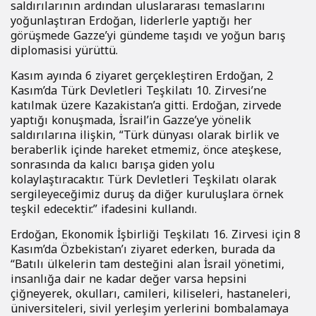
saldırılarının ardından uluslararası temaslarını
yoğunlaştıran Erdoğan, liderlerle yaptığı her
görüşmede Gazze’yi gündeme taşıdı ve yoğun barış
diplomasisi yürüttü.
Kasım ayında 6 ziyaret gerçekleştiren Erdoğan, 2
Kasım’da Türk Devletleri Teşkilatı 10. Zirvesi’ne
katılmak üzere Kazakistan’a gitti. Erdoğan, zirvede
yaptığı konuşmada, İsrail’in Gazze’ye yönelik
saldırılarına ilişkin, “Türk dünyası olarak birlik ve
beraberlik içinde hareket etmemiz, önce ateşkese,
sonrasında da kalıcı barışa giden yolu
kolaylaştıracaktır. Türk Devletleri Teşkilatı olarak
sergileyeceğimiz duruş da diğer kuruluşlara örnek
teşkil edecektir.” ifadesini kullandı.
Erdoğan, Ekonomik İşbirliği Teşkilatı 16. Zirvesi için 8
Kasım’da Özbekistan’ı ziyaret ederken, burada da
“Batılı ülkelerin tam desteğini alan İsrail yönetimi,
insanlığa dair ne kadar değer varsa hepsini
çiğneyerek, okulları, camileri, kiliseleri, hastaneleri,
üniversiteleri, sivil yerleşim yerlerini bombalamaya