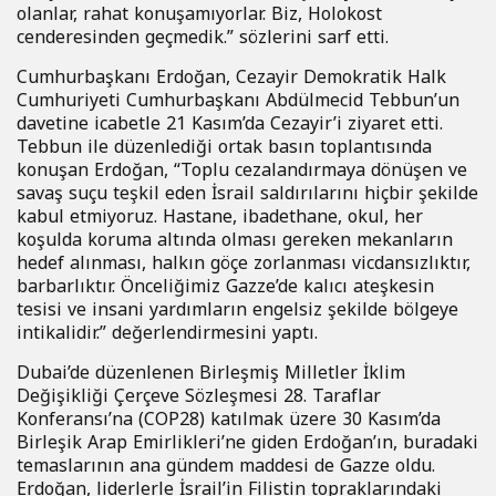
olanlar, rahat konuşamıyorlar. Biz, Holokost
cenderesinden geçmedik.” sözlerini sarf etti.
Cumhurbaşkanı Erdoğan, Cezayir Demokratik Halk
Cumhuriyeti Cumhurbaşkanı Abdülmecid Tebbun’un
davetine icabetle 21 Kasım’da Cezayir’i ziyaret etti.
Tebbun ile düzenlediği ortak basın toplantısında
konuşan Erdoğan, “Toplu cezalandırmaya dönüşen ve
savaş suçu teşkil eden İsrail saldırılarını hiçbir şekilde
kabul etmiyoruz. Hastane, ibadethane, okul, her
koşulda koruma altında olması gereken mekanların
hedef alınması, halkın göçe zorlanması vicdansızlıktır,
barbarlıktır. Önceliğimiz Gazze’de kalıcı ateşkesin
tesisi ve insani yardımların engelsiz şekilde bölgeye
intikalidir.” değerlendirmesini yaptı.
Dubai’de düzenlenen Birleşmiş Milletler İklim
Değişikliği Çerçeve Sözleşmesi 28. Taraflar
Konferansı’na (COP28) katılmak üzere 30 Kasım’da
Birleşik Arap Emirlikleri’ne giden Erdoğan’ın, buradaki
temaslarının ana gündem maddesi de Gazze oldu.
Erdoğan, liderlerle İsrail’in Filistin topraklarındaki