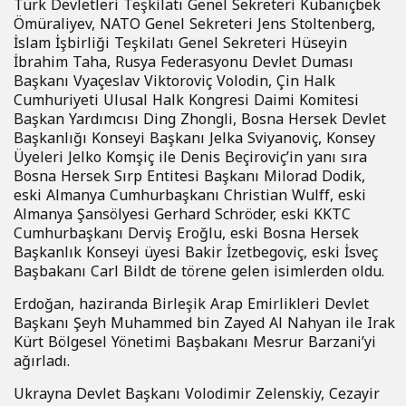
Türk Devletleri Teşkilatı Genel Sekreteri Kubanıçbek
Ömüraliyev, NATO Genel Sekreteri Jens Stoltenberg,
İslam İşbirliği Teşkilatı Genel Sekreteri Hüseyin
İbrahim Taha, Rusya Federasyonu Devlet Duması
Başkanı Vyaçeslav Viktoroviç Volodin, Çin Halk
Cumhuriyeti Ulusal Halk Kongresi Daimi Komitesi
Başkan Yardımcısı Ding Zhongli, Bosna Hersek Devlet
Başkanlığı Konseyi Başkanı Jelka Sviyanoviç, Konsey
Üyeleri Jelko Komşiç ile Denis Beçiroviç’in yanı sıra
Bosna Hersek Sırp Entitesi Başkanı Milorad Dodik,
eski Almanya Cumhurbaşkanı Christian Wulff, eski
Almanya Şansölyesi Gerhard Schröder, eski KKTC
Cumhurbaşkanı Derviş Eroğlu, eski Bosna Hersek
Başkanlık Konseyi üyesi Bakir İzetbegoviç, eski İsveç
Başbakanı Carl Bildt de törene gelen isimlerden oldu.
Erdoğan, haziranda Birleşik Arap Emirlikleri Devlet
Başkanı Şeyh Muhammed bin Zayed Al Nahyan ile Irak
Kürt Bölgesel Yönetimi Başbakanı Mesrur Barzani’yi
ağırladı.
Ukrayna Devlet Başkanı Volodimir Zelenskiy, Cezayir