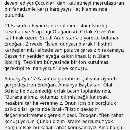
devam ediyor. Çocukları dahi katletmeyi meşrulaştıran
bir fanatizmle karşı karşıyayız.” açıklamasında
bulundu.
11 Kasım’da Riyad’da düzenlenen İslam İşbirliği
Teşkilatı ve Arap Ligi Olağanüstü Ortak Zirvesi’ne
katılmak üzere, Suudi Arabistan’a ziyarette bulunan
Erdoğan, Zirve’de, “İslam dünyası olarak Filistinli
kardeşlerimizi elbette sahipsiz ve çaresiz bırakamayız.
Gazze’nin yeniden ayağa kaldırılması için İslam
İşbirliği Teşkilatı bünyesinde bir fon kurulması
gerektiğine inanıyoruz.” diye konuştu.
Almanya’ya 17 Kasım’da günübirlik çalışma ziyareti
gerçekleştiren Erdoğan, Almanya Başbakanı Olaf
Scholz ile düzenlediği ortak basın toplantısında,
“Burada elimiz, kolumuz, dilimiz bağlı kalırsak,
hesabını tarihe veremeyiz. Onun için bir borçluluk
psikolojisi içerisinde İsrail-Filistin savaşını
değerlendirmemek gerekir.” dedi. Erdoğan, “Ben rahat
konuşuyorum. Çünkü bizim İsrail’e borcumuz yok.
Borçlu olsak bu kadar rahat konuşamayız. Ama borçlu