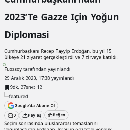
2023’Te Gazze Için Yoğun
Diplomasi
Cumhurbaşkanı Recep Tayyip Erdoğan, bu yıl 15
ülkeye 21 ziyaret gerçekleştirdi ve 7 zirveye katıldı.
Fuozsoy
tarafından yayınlandı
29 Aralık 2023, 17:38
yayınlandı
9dk, 27sn
12
Google'da Abone Ol
Beğen
0
Paylaş
Seçim sonrasında uluslararası temaslarını
yoğunlaştıran Erdoğan, İsrail’in Gazze’ye yönelik