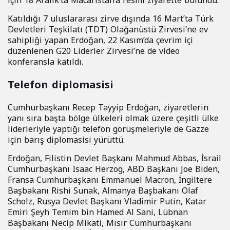
için 18 Aralık’ta Macaristan’a resmi ziyarette bulundu.
Katıldığı 7 uluslararası zirve dışında 16 Mart’ta Türk
Devletleri Teşkilatı (TDT) Olağanüstü Zirvesi’ne ev
sahipliği yapan Erdoğan, 22 Kasım’da çevrim içi
düzenlenen G20 Liderler Zirvesi’ne de video
konferansla katıldı.
Telefon diplomasisi
Cumhurbaşkanı Recep Tayyip Erdoğan, ziyaretlerin
yanı sıra başta bölge ülkeleri olmak üzere çeşitli ülke
liderleriyle yaptığı telefon görüşmeleriyle de Gazze
için barış diplomasisi yürüttü.
Erdoğan, Filistin Devlet Başkanı Mahmud Abbas, İsrail
Cumhurbaşkanı Isaac Herzog, ABD Başkanı Joe Biden,
Fransa Cumhurbaşkanı Emmanuel Macron, İngiltere
Başbakanı Rishi Sunak, Almanya Başbakanı Olaf
Scholz, Rusya Devlet Başkanı Vladimir Putin, Katar
Emiri Şeyh Temim bin Hamed Al Sani, Lübnan
Başbakanı Necip Mikati, Mısır Cumhurbaşkanı