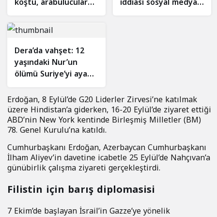
koştu, arabulucular
iddiası sosyal medyayı
tepkili
salladı: Gerçek ne
çıktı?
Dera’da vahşet: 12
yaşındaki Nur’un
ölümü Suriye’yi ayağa
kaldırdı
Erdoğan, 8 Eylül’de G20 Liderler Zirvesi’ne katılmak
üzere Hindistan’a giderken, 16-20 Eylül’de ziyaret ettiği
ABD’nin New York kentinde Birleşmiş Milletler (BM)
78. Genel Kurulu’na katıldı.
Cumhurbaşkanı Erdoğan, Azerbaycan Cumhurbaşkanı
İlham Aliyev’in davetine icabetle 25 Eylül’de Nahçıvan’a
günübirlik çalışma ziyareti gerçekleştirdi.
Filistin için barış diplomasisi
7 Ekim’de başlayan İsrail’in Gazze’ye yönelik