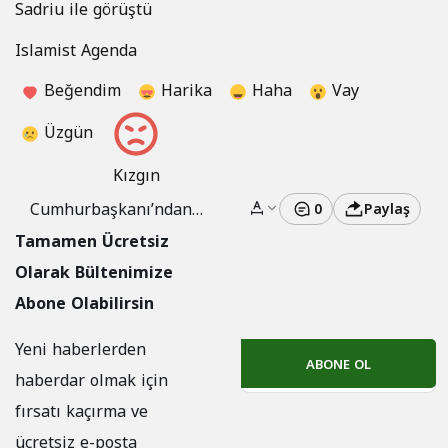
Sadriu ile görüştü
Islamist Agenda
Beğendim
Harika
Haha
Vay
Üzgün
Kızgın
Cumhurbaşkanı’ndan
0
Paylaş
2023’Te Gazze Için
Tamamen Ücretsiz
Yoğun Diplomasi
Olarak Bültenimize
Abone Olabilirsin
Yeni haberlerden
ABONE OL
haberdar olmak için
fırsatı kaçırma ve
ücretsiz e-posta