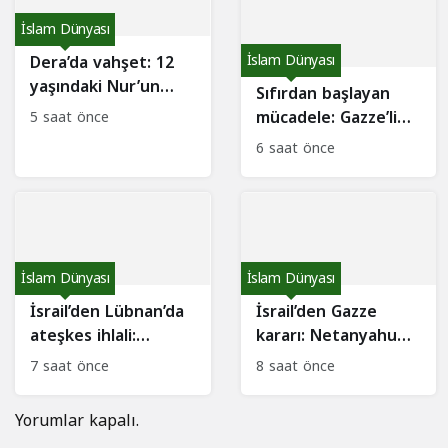
İslam Dünyası
Dera’da vahşet: 12
İslam Dünyası
yaşındaki Nur’un
Sıfırdan başlayan
ölümü Suriye’yi
mücadele: Gazze’li
5 saat önce
ayağa kaldırdı
çiftçiler topraklarını
6 saat önce
yeniden
canlandırıyor
İslam Dünyası
İslam Dünyası
İsrail’den Lübnan’da
İsrail’den Gazze
ateşkes ihlali:
kararı: Netanyahu
Roma’da zirve
ABD taslağını
7 saat önce
8 saat önce
sürerken 6 ihlal
reddetti
Yorumlar kapalı.