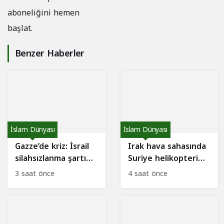
aboneliğini hemen
başlat.
Benzer Haberler
İslam Dünyası
İslam Dünyası
Gazze’de kriz: İsrail
Irak hava sahasında
silahsızlanma şartı
Suriye helikopteri
koştu, arabulucular
iddiası sosyal
3 saat önce
4 saat önce
tepkili
medyayı salladı:
Gerçek ne çıktı?