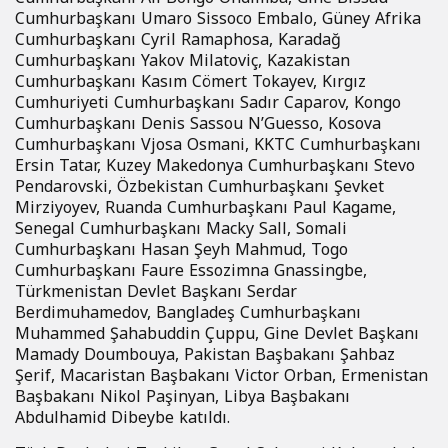
Cumhurbaşkanı Umaro Sissoco Embalo, Güney Afrika
Cumhurbaşkanı Cyril Ramaphosa, Karadağ
Cumhurbaşkanı Yakov Milatoviç, Kazakistan
Cumhurbaşkanı Kasım Cömert Tokayev, Kırgız
Cumhuriyeti Cumhurbaşkanı Sadır Caparov, Kongo
Cumhurbaşkanı Denis Sassou N’Guesso, Kosova
Cumhurbaşkanı Vjosa Osmani, KKTC Cumhurbaşkanı
Ersin Tatar, Kuzey Makedonya Cumhurbaşkanı Stevo
Pendarovski, Özbekistan Cumhurbaşkanı Şevket
Mirziyoyev, Ruanda Cumhurbaşkanı Paul Kagame,
Senegal Cumhurbaşkanı Macky Sall, Somali
Cumhurbaşkanı Hasan Şeyh Mahmud, Togo
Cumhurbaşkanı Faure Essozimna Gnassingbe,
Türkmenistan Devlet Başkanı Serdar
Berdimuhamedov, Bangladeş Cumhurbaşkanı
Muhammed Şahabuddin Çuppu, Gine Devlet Başkanı
Mamady Doumbouya, Pakistan Başbakanı Şahbaz
Şerif, Macaristan Başbakanı Victor Orban, Ermenistan
Başbakanı Nikol Paşinyan, Libya Başbakanı
Abdulhamid Dibeybe katıldı.