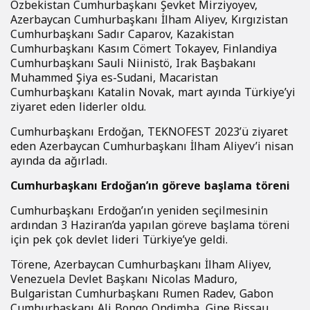
Özbekistan Cumhurbaşkanı Şevket Mirziyoyev,
Azerbaycan Cumhurbaşkanı İlham Aliyev, Kırgızistan
Cumhurbaşkanı Sadır Caparov, Kazakistan
Cumhurbaşkanı Kasım Cömert Tokayev, Finlandiya
Cumhurbaşkanı Sauli Niinistö, Irak Başbakanı
Muhammed Şiya es-Sudani, Macaristan
Cumhurbaşkanı Katalin Novak, mart ayında Türkiye’yi
ziyaret eden liderler oldu.
Cumhurbaşkanı Erdoğan, TEKNOFEST 2023’ü ziyaret
eden Azerbaycan Cumhurbaşkanı İlham Aliyev’i nisan
ayında da ağırladı.
Cumhurbaşkanı Erdoğan’ın göreve başlama töreni
Cumhurbaşkanı Erdoğan’ın yeniden seçilmesinin
ardından 3 Haziran’da yapılan göreve başlama töreni
için pek çok devlet lideri Türkiye’ye geldi.
Törene, Azerbaycan Cumhurbaşkanı İlham Aliyev,
Venezuela Devlet Başkanı Nicolas Maduro,
Bulgaristan Cumhurbaşkanı Rumen Radev, Gabon
Cumhurbaşkanı Ali Bongo Ondimba, Gine Bissau