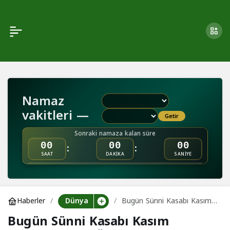
Bugün Sünni Kasabı
0
Kasım Süleymani’nin
Ölüm Yıldönümü
Namaz
vakitleri —
Getir
Sonraki namaza kalan süre
:
:
00
00
00
SAAT
DAKİKA
SANİYE
Dünya
Haberler
Bugün Sünni Kasabı Kasım
Süleymani’nin Ölüm
Bugün Sünni Kasabı Kasım
Yıldönümü