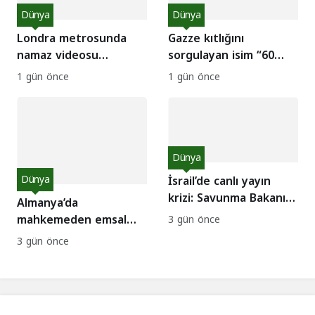
Dünya
Dünya
Londra metrosunda
Gazze kıtlığını
namaz videosu
sorgulayan isim “60
provokasyon yarattı:
Minutes” kadrosunda:
1 gün önce
1 gün önce
Gerçek ne çıktı?
CBS’te kriz!
Dünya
Dünya
İsrail’de canlı yayın
krizi: Savunma Bakanı
Almanya’da
komutanı kovdu
mahkemeden emsal
3 gün önce
karar: İsrail’i Nazizm ile
3 gün önce
kıyaslamak suç değil