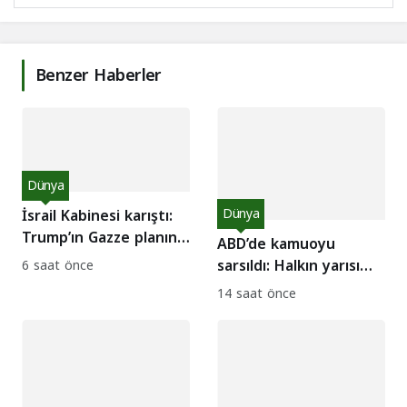
Benzer Haberler
Dünya
İsrail Kabinesi karıştı:
Dünya
Trump’ın Gazze planına
ABD’de kamuoyu
sert itirazlar!
sarsıldı: Halkın yarısı
6 saat önce
“Netanyahu
14 saat önce
tutuklansın” diyor!