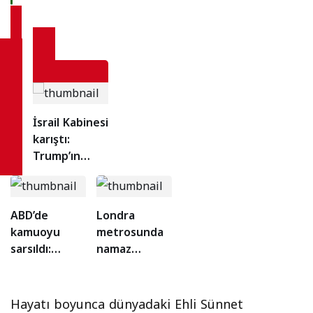
İsrail Kabinesi
karıştı:
Trump’ın
Gazze planına
sert itirazlar!
ABD’de
Londra
kamuoyu
metrosunda
sarsıldı:
namaz
Halkın yarısı
videosu
“Netanyahu
provokasyon
tutuklansın”
yarattı:
Hayatı boyunca dünyadaki Ehli Sünnet