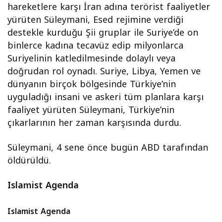
diyor!
Gerçek ne
hareketlere karşı İran adına terörist faaliyetler
çıktı?
yürüten Süleymani, Esed rejimine verdiği
destekle kurduğu Şii gruplar ile Suriye’de on
binlerce kadına tecavüz edip milyonlarca
Suriyelinin katledilmesinde dolaylı veya
doğrudan rol oynadı. Suriye, Libya, Yemen ve
dünyanın birçok bölgesinde Türkiye’nin
uyguladığı insani ve askeri tüm planlara karşı
faaliyet yürüten Süleymani, Türkiye’nin
çıkarlarının her zaman karşısında durdu.
Süleymani, 4 sene önce bugün ABD tarafından
öldürüldü.
Islamist Agenda
Islamist Agenda