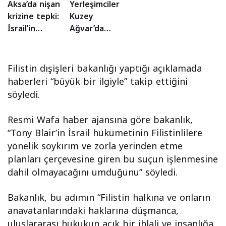
etti!
Aksa’da nişan
Yerleşimciler
krizine tepki:
Kuzey
İsrail’in
Ağvar’da
egemenlik
Filistinlilerin
dayatması
evlerine
mı?
saldırdı!
Filistin dışişleri bakanlığı yaptığı açıklamada
haberleri “büyük bir ilgiyle” takip ettiğini
söyledi.
Resmi Wafa haber ajansına göre bakanlık,
“Tony Blair’in İsrail hükümetinin Filistinlilere
yönelik soykırım ve zorla yerinden etme
planları çerçevesine giren bu suçun işlenmesine
dahil olmayacağını umduğunu” söyledi.
Bakanlık, bu adımın “Filistin halkına ve onların
anavatanlarındaki haklarına düşmanca,
uluslararası hukukun açık bir ihlali ve insanlığa