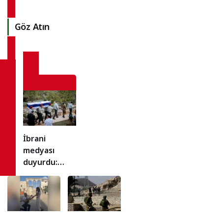
Göz Atın
İbrani
medyası
duyurdu:
İsrail
ordusunda
bu hafta 3
asker intihar