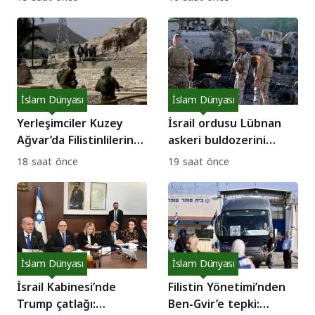
asker intihar etti!
mı?
İslam Dünyası
İslam Dünyası
Yerleşimciler Kuzey
İsrail ordusu Lübnan
Ağvar’da Filistinlilerin
askeri buldozerini
evlerine saldırdı!
hedef aldı: 1 asker
18 saat önce
19 saat önce
yaralı!
İslam Dünyası
İslam Dünyası
İsrail Kabinesi’nde
Filistin Yönetimi’nden
Trump çatlağı:
Ben-Gvir’e tepki: