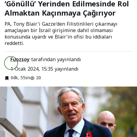
‘Gönüllü’ Yerinden Edilmesinde Rol
Edilmesinde Rol
Almaktan Kaçınmaya Çağırıyor
Almaktan
PA, Tony Blair'i Gazze'den Filistinlileri çıkarmayı
Kaçınmaya
amaçlayan bir İsrail girişimine dahil olmaması
Çağırıyor
konusunda uyardı ve Blair'in ofisi bu iddiaları
reddetti.
Fuozsoy
tarafından yayınlandı
1 Ocak 2024, 15:35
yayınlandı
0dk, 55sn
20