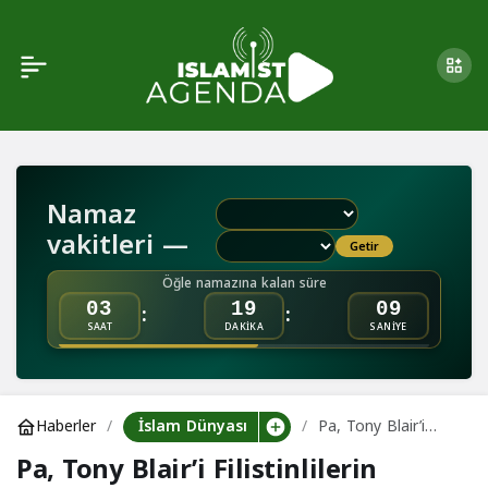
Bilal Erdoğan: “Boykota
0
Paylaş
Devam Edeceğiz!”
Namaz
vakitleri —
Getir
Öğle namazına kalan süre
:
:
03
19
09
SAAT
DAKİKA
SANİYE
İslam Dünyası
Haberler
Pa, Tony Blair’i
Filistinlilerin
Pa, Tony Blair’i Filistinlilerin
‘Gönüllü’ Yerinden