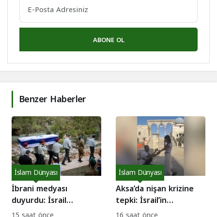
ABONE OL
Benzer Haberler
İslam Dünyası
İslam Dünyası
İbrani medyası
Aksa’da nişan krizine
duyurdu: İsrail
tepki: İsrail’in
ordusunda bu hafta 3
egemenlik dayatması
15 saat önce
16 saat önce