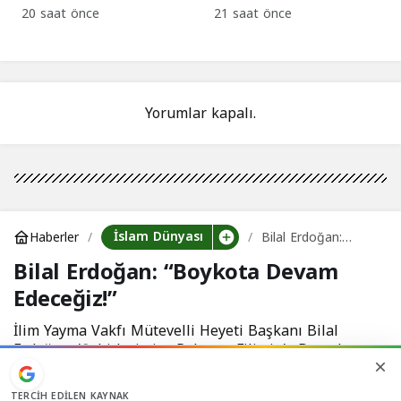
Saldırılara devam
Kızılhaç yasağına
20 saat önce
21 saat önce
edilsin çağrısı!
kınama!
Yorumlar kapalı.
İslam Dünyası
Haberler
Bilal Erdoğan:
“Boykota Devam
Bilal Erdoğan: “Boykota Devam
Edeceğiz!”
Edeceğiz!”
İlim Yayma Vakfı Mütevelli Heyeti Başkanı Bilal
Erdoğan, 'Şehitlerimize Rahmet, Filistin'e Destek,
İsrail'e Lanet' Buluşması'nda konuştu
TERCIH EDILEN KAYNAK