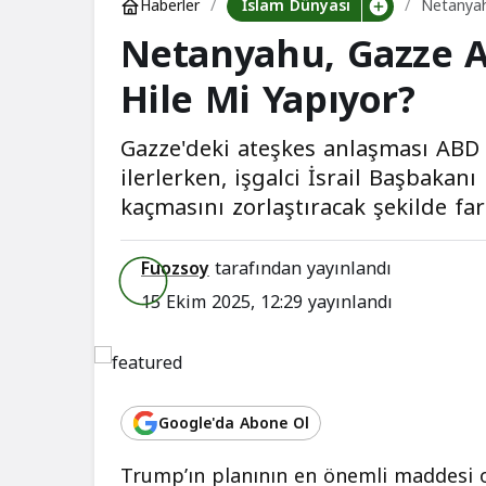
İslam Dünyası
Haberler
Netanyah
Netanyahu, Gazze A
Hile Mi Yapıyor?
Gazze'deki ateşkes anlaşması ABD
ilerlerken, işgalci İsrail Başbaka
kaçmasını zorlaştıracak şekilde far
Fuozsoy
tarafından yayınlandı
15 Ekim 2025, 12:29
yayınlandı
Google'da Abone Ol
Trump’ın planının en önemli maddesi o