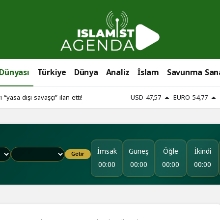
 Dünyası
Türkiye
Dünya
Analiz
İslam
Savunma San
i “yasa dışı savaşçı” ilan etti!
USD
47,57
EURO
54,77
İmsak
Güneş
Öğle
İkindi
Getir
00:00
00:00
00:00
00:00