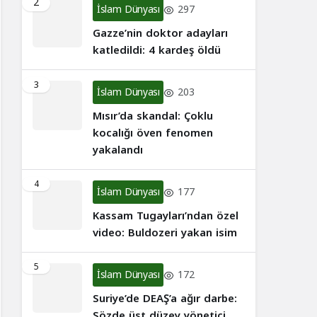
2
İslam Dünyası
297
Gazze’nin doktor adayları
katledildi: 4 kardeş öldü
3
İslam Dünyası
203
Mısır’da skandal: Çoklu
kocalığı öven fenomen
yakalandı
4
İslam Dünyası
177
Kassam Tugayları’ndan özel
video: Buldozeri yakan isim
5
İslam Dünyası
172
Suriye’de DEAŞ’a ağır darbe:
Sözde üst düzey yönetici