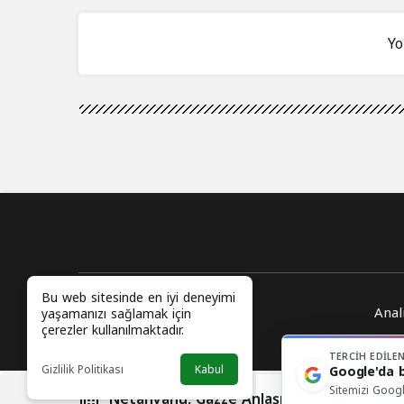
Yo
Bu web sitesinde en iyi deneyimi
Anal
yaşamanızı sağlamak için
çerezler kullanılmaktadır.
TERCIH EDILE
Gizlilik Politikası
Kabul
Google'da b
Sitemizi Googl
Netanyahu, Gazze Anlaşması’nı Bozmak Içi