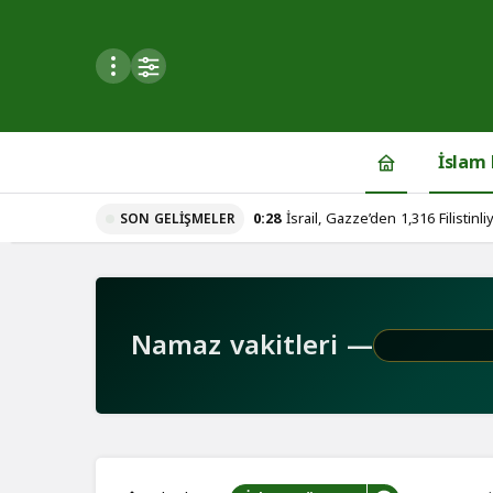
Mod
değiştir
İslam
0:28
İsrail, Gazze’den 1,316 Filistinliy
SON GELIŞMELER
du
u seçin.
Namaz vakitleri —
seçin.
u
 seçin.