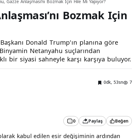
u, Gazze Anlaşması’nı Bozmak Için Hile Mi Yapıyor?
nlaşması’nı Bozmak Için
 Başkanı Donald Trump'ın planına göre
nı Binyamin Netanyahu suçlarından
klı bir siyasi sahneyle karşı karşıya buluyor.
0dk, 53sn
7
0
Paylaş
Beğen
larak kabul edilen esir değişiminin ardından