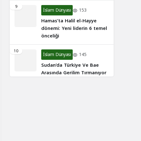
9
İslam Dünyası
153
Hamas’ta Halil el-Hayye
dönemi: Yeni liderin 6 temel
önceliği
10
İslam Dünyası
145
Sudan’da Türkiye Ve Bae
Arasında Gerilim Tırmanıyor