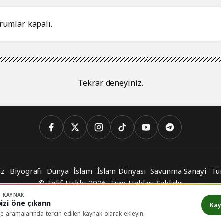
rumlar kapalı.
Tekrar deneyiniz.
iz
Biyografi
Dünya
İslam
İslam Dünyası
Savunma Sanayi
Tü
© Telif Hakkı 2026, Tüm Hakları Saklıdır
N KAYNAK
izi öne çıkarın
Kay
e aramalarında tercih edilen kaynak olarak ekleyin.
n Hile Mi Yapıyor?