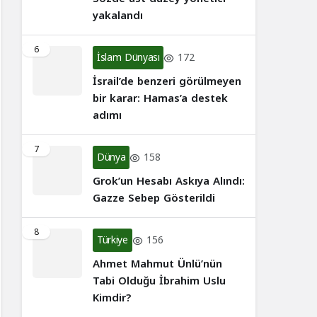
yakalandı
6
İslam Dünyası
172
İsrail’de benzeri görülmeyen
bir karar: Hamas’a destek
adımı
7
Dünya
158
Grok’un Hesabı Askıya Alındı:
Gazze Sebep Gösterildi
8
Türkiye
156
Ahmet Mahmut Ünlü’nün
Tabi Olduğu İbrahim Uslu
Kimdir?