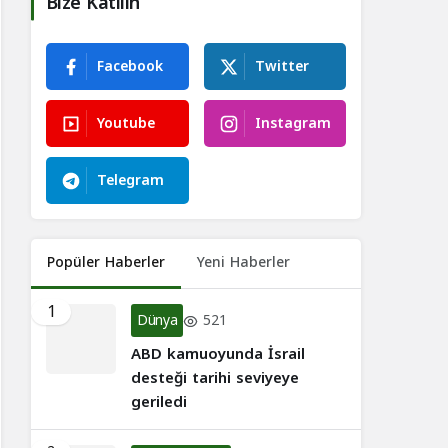
Bize Katılın
Facebook
Twitter
Youtube
Instagram
Telegram
Popüler Haberler
Yeni Haberler
1
Dünya
521
ABD kamuoyunda İsrail
desteği tarihi seviyeye
geriledi