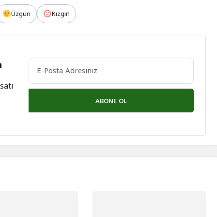
Üzgün
Kızgın
n
satı
ABONE OL