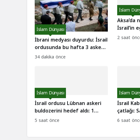
İslam Dün
Aksa’da n
İsrail’in
İslam Dünyası
mı?
2 saat önc
İbrani medyası duyurdu: İsrail
ordusunda bu hafta 3 asker
intihar etti!
34 dakika önce
İslam Dünyası
İslam Dün
İsrail ordusu Lübnan askeri
İsrail Ka
buldozerini hedef aldı: 1
çatlağı: 
asker yaralı!
edilsin ça
5 saat önce
6 saat önc