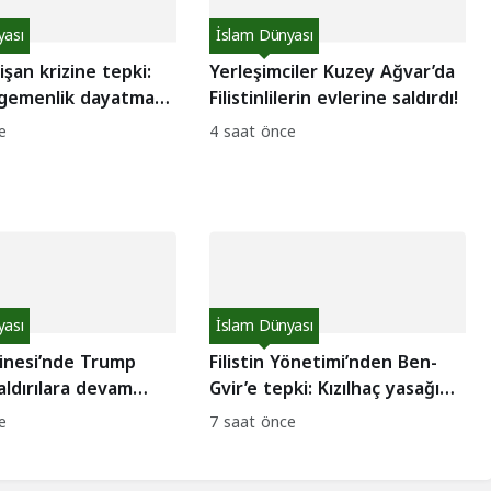
yası
İslam Dünyası
işan krizine tepki:
Yerleşimciler Kuzey Ağvar’da
 egemenlik dayatması
Filistinlilerin evlerine saldırdı!
e
4 saat önce
yası
İslam Dünyası
binesi’nde Trump
Filistin Yönetimi’nden Ben-
Saldırılara devam
Gvir’e tepki: Kızılhaç yasağına
ğrısı!
kınama!
e
7 saat önce