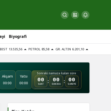
ayi
Biyografi
BIST
13.535,56
PETROL
85,58
GR. ALTIN
6.201,10
Sonraki namaza kalan süre
Akşam
Yatsı
:
:
00
00
00
00:00
00:00
SAAT
DAKİKA
SANİYE