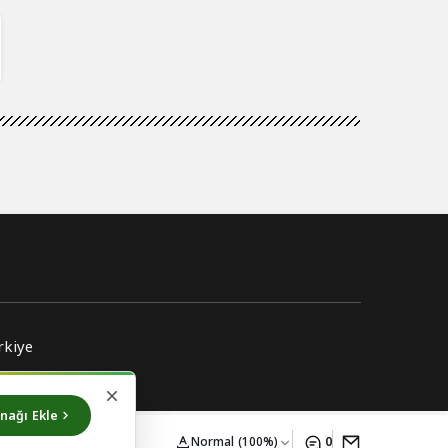
rkiye
nağı Ekle
Normal (100%)
0