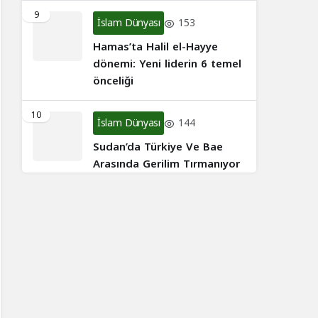
9
İslam Dünyası
153
Hamas’ta Halil el-Hayye
dönemi: Yeni liderin 6 temel
önceliği
10
İslam Dünyası
144
Sudan’da Türkiye Ve Bae
Arasında Gerilim Tırmanıyor