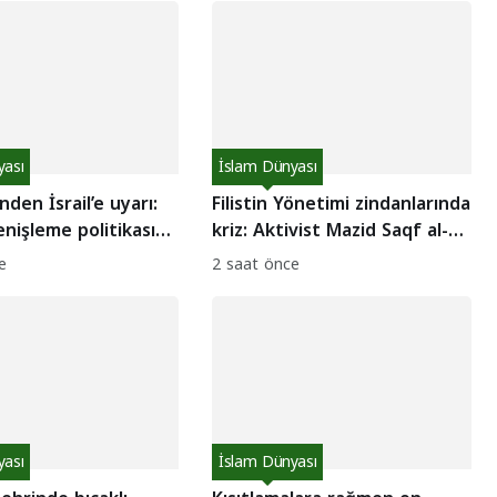
yası
İslam Dünyası
nden İsrail’e uyarı:
Filistin Yönetimi zindanlarında
nişleme politikası
kriz: Aktivist Mazid Saqf al-
 getiremez!
Hait’in sağlık durumu
e
2 saat önce
ağırlaştı!
yası
İslam Dünyası