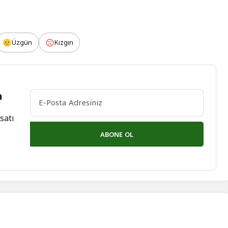
Üzgün
Kızgın
n
satı
ABONE OL