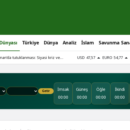
 Dünyası
Türkiye
Dünya
Analiz
İslam
Savunma San
an’da tutuklanması: Siyasi kriz ve
USD
47,57
EURO
54,77
İmsak
Güneş
Öğle
İkindi
Getir
00:00
00:00
00:00
00:00