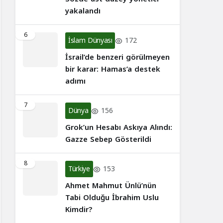
yakalandı
6
İslam Dünyası
172
İsrail’de benzeri görülmeyen
bir karar: Hamas’a destek
adımı
7
Dünya
156
Grok’un Hesabı Askıya Alındı:
Gazze Sebep Gösterildi
8
Türkiye
153
Ahmet Mahmut Ünlü’nün
Tabi Olduğu İbrahim Uslu
Kimdir?