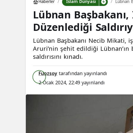
İslam Dünyası
Haberler
Lübnan Ba
Lübnan Başbakanı, İs
Düzenlediği Saldırıy
Lübnan Başbakanı Necib Mikati, işg
Aruri’nin şehit edildiği Lübnan’ın
saldırısını kınadı.
Fuozsoy
tarafından yayınlandı
2 Ocak 2024, 22:49
yayınlandı