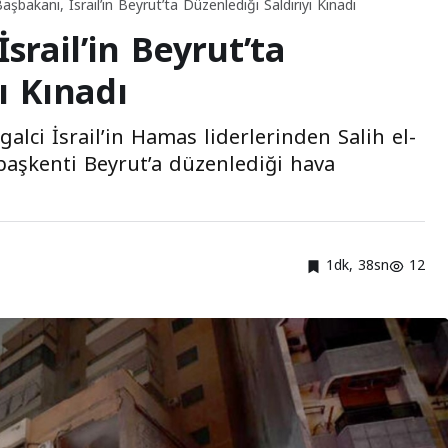
şbakanı, İsrail’in Beyrut’ta Düzenlediği Saldırıyı Kınadı
rail’in Beyrut’ta
ı Kınadı
alci İsrail’in Hamas liderlerinden Salih el-
 başkenti Beyrut’a düzenlediği hava
1dk, 38sn
12