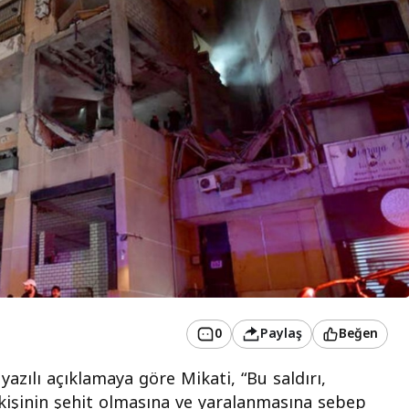
0
Paylaş
Beğen
azılı açıklamaya göre Mikati, “Bu saldırı,
kişinin şehit olmasına ve yaralanmasına sebep