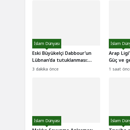
İslam Dünyası
İslam Dün
Eski Büyükelçi Dabbour’un
Arap Ligi’
Lübnan’da tutuklanması:
Güç ve ge
Siyasi kriz ve iç hesaplaşma
güvenlik
3 dakika önce
1 saat önc
iddiaları!
İslam Dünyası
İslam Dün