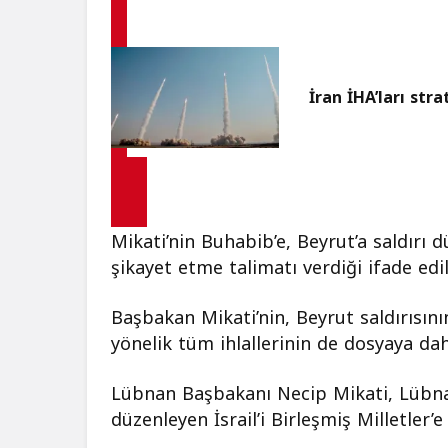
İran İHA’ları str
Mikati’nin Buhabib’e, Beyrut’a saldırı d
şikayet etme talimatı verdiği ifade edil
Başbakan Mikati’nin, Beyrut saldırısını
yönelik tüm ihlallerinin de dosyaya dahi
Lübnan Başbakanı Necip Mikati, Lübnan 
düzenleyen İsrail’i Birleşmiş Milletler’