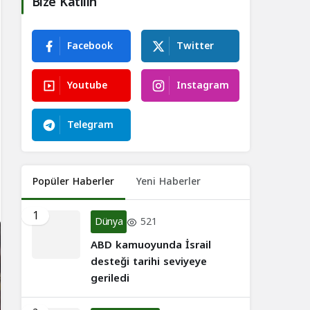
Bize Katılın
Facebook
Twitter
Youtube
Instagram
Telegram
Popüler Haberler
Yeni Haberler
1
Dünya
521
ABD kamuoyunda İsrail
desteği tarihi seviyeye
geriledi