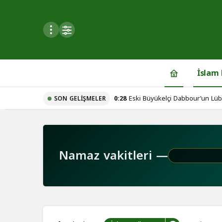
Mod
değiştir
İslam
0:28
Eski Büyükelçi Dabbour’un Lübn
SON GELIŞMELER
du
iç hesaplaşma iddiaları!
u seçin.
Namaz vakitleri —
seçin.
u
 seçin.