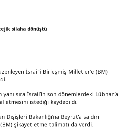
atejik silaha dönüştü
üzenleyen İsrail’i Birleşmiş Milletler’e (BM)
di.
n yanı sıra İsrail’in son dönemlerdeki Lübnan’a
l etmesini istediği kaydedildi.
Dışişleri Bakanlığı’na Beyrut’a saldırı
e (BM) şikayet etme talimatı da verdi.