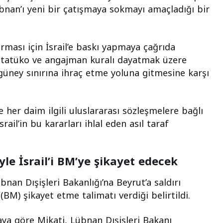
Lübnan’ı yeni bir çatışmaya sokmayı amaçladığı bir
durması için İsrail’e baskı yapmaya çağrıda
r statüko ve angajman kuralı dayatmak üzere
 güney sınırına ihraç etme yoluna gitmesine karşı
 her daim ilgili uluslararası sözleşmelere bağlı
ail’in bu kararları ihlal eden asıl taraf
yle İsrail’i BM’ye şikayet edecek
nan Dışişleri Bakanlığı’na Beyrut’a saldırı
 (BM) şikayet etme talimatı verdiği belirtildi.
ya göre Mikati, Lübnan Dışişleri Bakanı