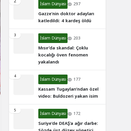
2
İslam Dünyası
297
Gazze’nin doktor adayları
katledildi: 4 kardeş öldü
3
İslam Dünyası
203
Mısır’da skandal: Çoklu
kocalığı öven fenomen
yakalandı
4
İslam Dünyası
177
Kassam Tugayları’ndan özel
video: Buldozeri yakan isim
5
İslam Dünyası
172
Suriye’de DEAŞ’a ağır darbe:
Sözde üst düzey yönetici