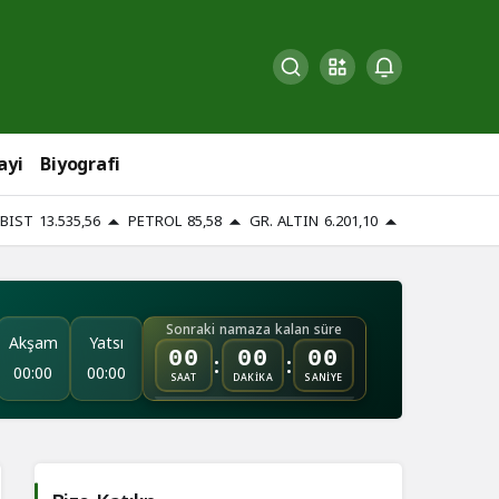
ayi
Biyografi
BIST
13.535,56
PETROL
85,58
GR. ALTIN
6.201,10
Sonraki namaza kalan süre
Akşam
Yatsı
:
:
00
00
00
00:00
00:00
SAAT
DAKİKA
SANİYE