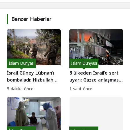
Benzer Haberler
İslam Dünyası
İslam Dünyası
İsrail Güney Lübnan’ı
8 ülkeden İsrail’e sert
bombaladı: Hizbullah
uyarı: Gazze anlaşması
ateşkesi ihlal etmekle
sabote ediliyor!
5 dakika önce
1 saat önce
suçlanıyor