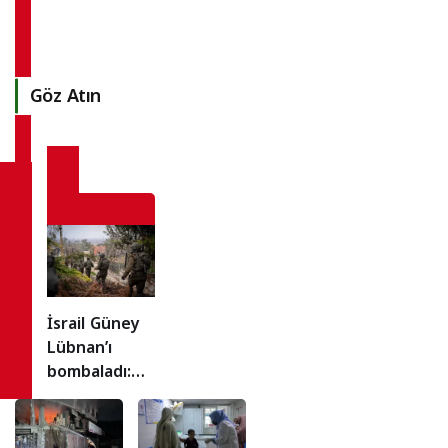
Göz Atın
İsrail Güney
Lübnan’ı
bombaladı:
Hizbullah
ateşkesi ihlal
etmekle