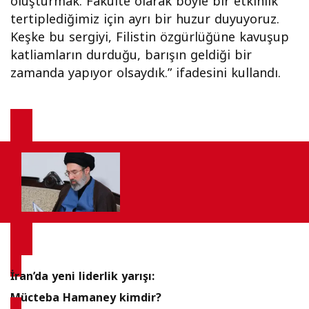
oluşturmak. Fakülte olarak böyle bir etkinlik
tertiplediğimiz için ayrı bir huzur duyuyoruz.
Keşke bu sergiyi, Filistin özgürlüğüne kavuşup
katliamların durduğu, barışın geldiği bir
zamanda yapıyor olsaydık.” ifadesini kullandı.
İran’da yeni liderlik yarışı:
Mücteba Hamaney kimdir?