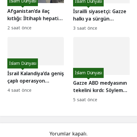
İslam Dünyası
İslam Dünyası
Afganistan’da ilaç
İsrailli siyasetçi: Gazze
kıtlığı: İltihaplı hepatit
halkı ya sürgün
ve kızamık salgını
edilecek ya da
2 saat önce
3 saat önce
tırmanıyor!
susuzluktan ölecek!
İslam Dünyası
İsrail Kalandiya’da geniş
İslam Dünyası
çaplı operasyon
Gazze ABD medyasının
başlattı: Evler yıkılıyor!
tekelini kırdı: Söylem
4 saat önce
nasıl çatladı?
5 saat önce
Yorumlar kapalı.