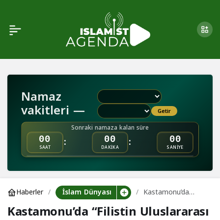
Kastamonu’da “Filistin
0
Uluslararası Afiş Ve
Baskı Sergisi” Açıldı
Namaz
vakitleri —
Getir
Sonraki namaza kalan süre
:
:
00
00
00
SAAT
DAKİKA
SANİYE
İslam Dünyası
Haberler
Kastamonu’da
“Filistin Uluslararası
Kastamonu’da “Filistin Uluslararası
Afiş Ve Baskı