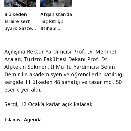
suçlanıyor
8 ülkeden
Afganistan’da
İsrail’e sert
ilaç kıtlığı:
uyarı: Gazze
İltihaplı
anlaşması
hepatit ve
sabote
kızamık
ediliyor!
salgını
Açılışına Rektör Yardımcısı Prof. Dr. Mehmet
tırmanıyor!
Atalan, Turizm Fakültesi Dekanı Prof. Dr.
Alptekin Sökmen, İl Müftü Yardımcısı Selim
Demir ile akademisyen ve öğrencilerin katıldığı
sergide 11 ülkeden 48 sanatçı ve tasarımcı, 50
eserle yer aldı.
Sergi, 12 Ocak’a kadar açık kalacak.
Islamist Agenda