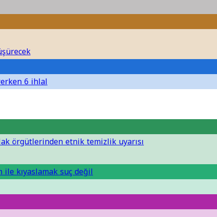
düşürecek
rerken 6 ihlal
 Hak örgütlerinden etnik temizlik uyarısı
 ile kıyaslamak suç değil