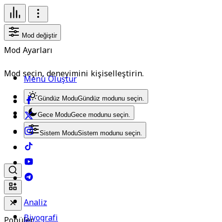
Mod değiştir
Mod Ayarları
Mod seçin, deneyimini kişiselleştirin.
Menü Oluştur
Gündüz Modu
Gündüz modunu seçin.
Gece Modu
Gece modunu seçin.
Sistem Modu
Sistem modunu seçin.
Analiz
Biyografi
Popüler