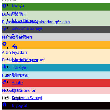
Dünya
İslam
Döviz Kurları
İslam Dünyası
Piyasanın kalbine yakından göz atın.
Savunma Sanayi
Türkiye
Namaz Vakitleri
Altın Fiyatları
İslam Dünyası
Emtia'larda son durum!
Türkiye
Dünya
Puan Durumu
Analiz
İslam
Nöbetçi Eczaneler
Savunma Sanayi
Hızlı Erişim
Biyografi