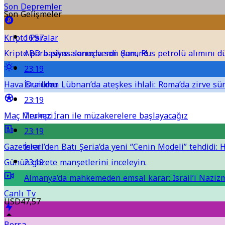
Son Depremler
Son Gelişmeler
Kripto Paralar
16:57
Kripto para piyasalarında son durum!
ABD baskısı sonuç verdi: Şam, Rus petrolü alımını 
23:19
Hava Durumu
İsrail’den Lübnan’da ateşkes ihlali: Roma’da zirve sü
23:19
Maç Merkezi
Trump: İran ile müzakerelere başlayacağız
23:19
Gazeteler
İsrail’den Batı Şeria’da yeni “Cenin Modeli” tehdidi:
Günün gazete manşetlerini inceleyin.
23:19
Almanya’da mahkemeden emsal karar: İsrail’i Nazizm
Canlı Tv
USD
47,57
Borsa