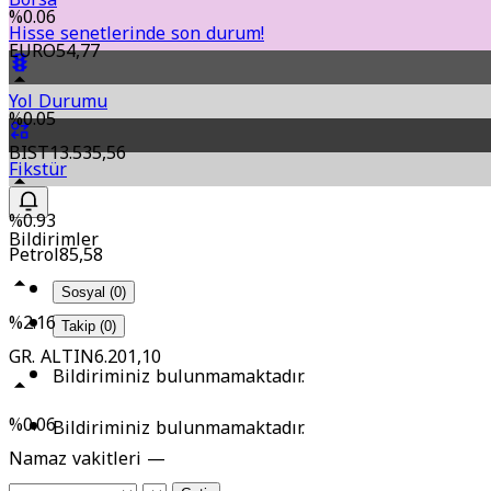
%0.06
Hisse senetlerinde son durum!
EURO
54,77
Yol Durumu
%0.05
BIST
13.535,56
Fikstür
%0.93
Bildirimler
Petrol
85,58
Sosyal (0)
%2.16
Takip (0)
GR. ALTIN
6.201,10
Bildiriminiz bulunmamaktadır.
%0.06
Bildiriminiz bulunmamaktadır.
Namaz vakitleri —