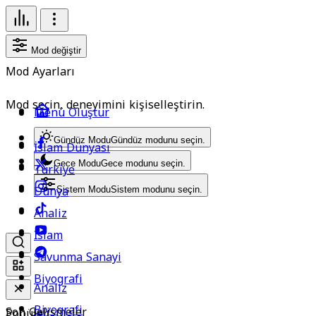
Mod değiştir
Mod Ayarları
Mod seçin, deneyimini kişiselleştirin.
Menü Oluştur
Gündüz Modu
Gündüz modunu seçin.
İslam Dünyası
Gece Modu
Gece modunu seçin.
Türkiye
Dünya
Sistem Modu
Sistem modunu seçin.
Analiz
İslam
Savunma Sanayi
Biyografi
Analiz
Biyografi
Son Gelişmeler
Popüler