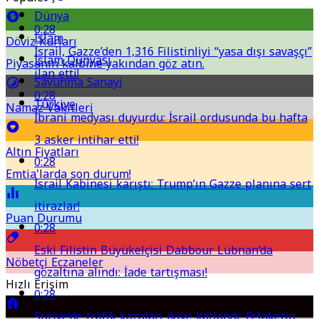
Dünya
0:28
İslam
Döviz Kurları
İsrail, Gazze’den 1,316 Filistinliyi “yasa dışı savaşçı”
İslam Dünyası
Piyasanın kalbine yakından göz atın.
ilan etti!
Savunma Sanayi
0:28
Türkiye
Namaz Vakitleri
İbrani medyası duyurdu: İsrail ordusunda bu hafta
3 asker intihar etti!
Altın Fiyatları
0:28
Emtia'larda son durum!
İsrail Kabinesi karıştı: Trump’ın Gazze planına sert
itirazlar!
Puan Durumu
0:28
Eski Filistin Büyükelçisi Dabbour Lübnan’da
Nöbetçi Eczaneler
gözaltına alındı: İade tartışması!
Hızlı Erişim
0:28
Suriye’de trafik kazaları ikiye katlandı: Felaketin