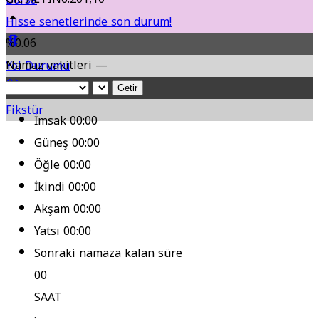
Hisse senetlerinde son durum!
%0.06
Namaz vakitleri —
Yol Durumu
Getir
Fikstür
İmsak
00:00
Güneş
00:00
Öğle
00:00
İkindi
00:00
Akşam
00:00
Yatsı
00:00
Sonraki namaza kalan süre
00
SAAT