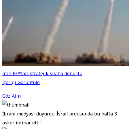
İran İHA’ları stratejik silaha dönüştü
İçeriği Görüntüle
Göz Atın
İbrani medyası duyurdu: İsrail ordusunda bu hafta 3
asker intihar etti!