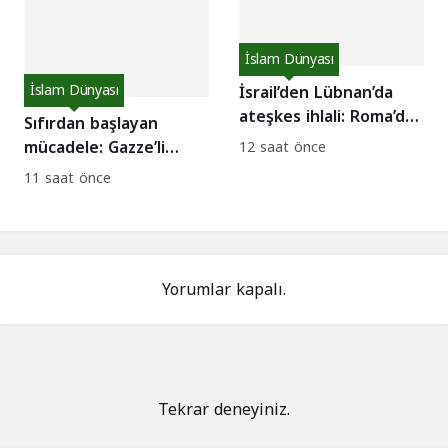
İslam Dünyası
İslam Dünyası
İsrail’den Lübnan’da
ateşkes ihlali: Roma’da
Sıfırdan başlayan
zirve sürerken 6 ihlal
mücadele: Gazze’li
12 saat önce
çiftçiler topraklarını
11 saat önce
yeniden canlandırıyor
Yorumlar kapalı.
Tekrar deneyiniz.