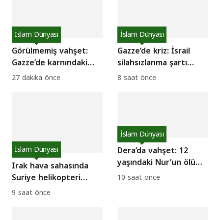
İslam Dünyası
İslam Dünyası
Görülmemiş vahşet:
Gazze’de kriz: İsrail
Gazze’de karnındaki
silahsızlanma şartı
bebeğiyle anne
koştu, arabulucular
27 dakika önce
8 saat önce
katledildi!
tepkili
İslam Dünyası
İslam Dünyası
Dera’da vahşet: 12
yaşındaki Nur’un ölümü
Irak hava sahasında
Suriye’yi ayağa kaldırdı
Suriye helikopteri
10 saat önce
iddiası sosyal medyayı
9 saat önce
salladı: Gerçek ne çıktı?