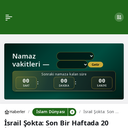
İsrail Şokta: Son Bir
0
Haftada 20 İsrail Askeri
Öldü!
Namaz
vakitleri —
Getir
Sonraki namaza kalan süre
:
:
00
00
00
SAAT
DAKİKA
SANİYE
İslam Dünyası
Haberler
İsrail Şokta: Son Bir
Haftada 20 İsrail
İsrail Şokta: Son Bir Haftada 20
Askeri Öldü!