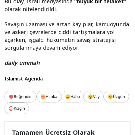
Bu olay, İsrail medyasında
“büyük bir felaket”
salladı:
olarak nitelendirildi.
Gerçek ne
çıktı?
Savaşın uzaması ve artan kayıplar, kamuoyunda
ve askeri çevrelerde ciddi tartışmalara yol
açarken, işgalci hükümetin savaş stratejisi
sorgulanmaya devam ediyor.
daily ummah
Islamist Agenda
Beğendim
Harika
Haha
Vay
Üzgün
Kızgın
Tamamen Ücretsiz Olarak