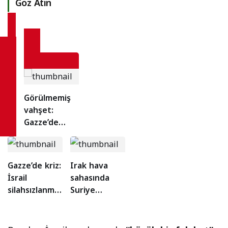
Göz Atın
Görülmemiş
vahşet:
Gazze’de
karnındaki
bebeğiyle
anne
Gazze’de kriz:
Irak hava
katledildi!
İsrail
sahasında
silahsızlanma
Suriye
şartı koştu,
helikopteri
arabulucular
iddiası sosyal
tepkili
medyayı