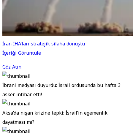
İran İHA’ları stratejik silaha dönüştü
İçeriği Görüntüle
Göz Atın
İbrani medyası duyurdu: İsrail ordusunda bu hafta 3
asker intihar etti!
Aksa’da nişan krizine tepki: İsrail’in egemenlik
dayatması mı?