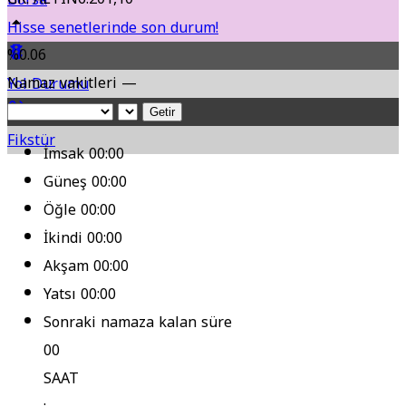
Hisse senetlerinde son durum!
%0.06
Namaz vakitleri —
Yol Durumu
Getir
Fikstür
İmsak
00:00
Güneş
00:00
Öğle
00:00
İkindi
00:00
Akşam
00:00
Yatsı
00:00
Sonraki namaza kalan süre
00
SAAT