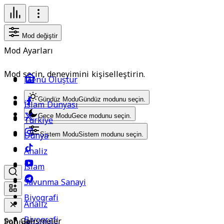
Mod değiştir
Mod Ayarları
Mod seçin, deneyimini kişiselleştirin.
Menü Oluştur
Gündüz Modu
Gündüz modunu seçin.
İslam Dünyası
Gece Modu
Gece modunu seçin.
Türkiye
Dünya
Sistem Modu
Sistem modunu seçin.
Analiz
İslam
Savunma Sanayi
Biyografi
Analiz
Biyografi
Son Gelişmeler
Popüler