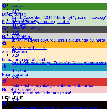
Dünya
0:28
İslam
Döviz Kurları
İsrail, Gazze’den 1,316 Filistinliyi “yasa dışı savaşçı”
İslam Dünyası
Piyasanın kalbine yakından göz atın.
ilan etti!
Savunma Sanayi
0:28
Türkiye
Namaz Vakitleri
İbrani medyası duyurdu: İsrail ordusunda bu hafta
3 asker intihar etti!
Altın Fiyatları
0:28
Emtia'larda son durum!
İsrail Kabinesi karıştı: Trump’ın Gazze planına sert
itirazlar!
Puan Durumu
0:28
Eski Filistin Büyükelçisi Dabbour Lübnan’da
Nöbetçi Eczaneler
gözaltına alındı: İade tartışması!
Hızlı Erişim
0:28
Suriye’de trafik kazaları ikiye katlandı: Felaketin