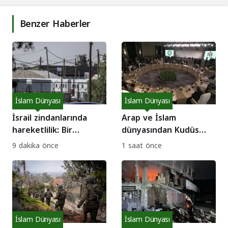
Benzer Haberler
İslam Dünyası
İslam Dünyası
İsrail zindanlarında
Arap ve İslam
hareketlilik: Bir
dünyasından Kudüs
haftada 6 Suriyeli
hamlesi: Ortak eylem
9 dakika önce
1 saat önce
serbest!
planı!
İslam Dünyası
İslam Dünyası