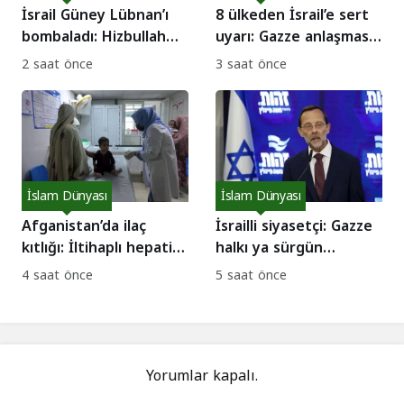
İsrail Güney Lübnan’ı
8 ülkeden İsrail’e sert
bombaladı: Hizbullah
uyarı: Gazze anlaşması
ateşkesi ihlal etmekle
sabote ediliyor!
2 saat önce
3 saat önce
suçlanıyor
İslam Dünyası
İslam Dünyası
Afganistan’da ilaç
İsrailli siyasetçi: Gazze
kıtlığı: İltihaplı hepatit
halkı ya sürgün
ve kızamık salgını
edilecek ya da
4 saat önce
5 saat önce
tırmanıyor!
susuzluktan ölecek!
Yorumlar kapalı.