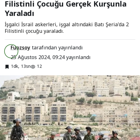
Filistinli Çocuğu Gerçek Kurşunla
Kurşunla Yaraladı
Yaraladı
İşgalci İsrail askerleri, işgal altındaki Batı Şeria'da 2
Filistinli çocuğu yaraladı.
Fuozsoy
tarafından yayınlandı
25 Ağustos 2024, 09:24
yayınlandı
1dk, 13sn
12