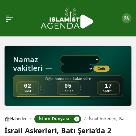
İsrail’in Gazze’ye Yönelik
0
Paylaş
Saldırısında Bir Bebek Ile
Annesi Şehit Oldu
Namaz
vakitleri —
Getir
Öğle namazına kalan süre
:
:
02
05
17
SAAT
DAKİKA
SANİYE
İslam Dünyası
Haberler
İsrail Askerleri, Batı
Şeria’da 2 Filistinli
İsrail Askerleri, Batı Şeria’da 2
Çocuğu Gerçek