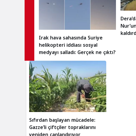
Dera’d
Nur’un
kaldırd
Irak hava sahasında Suriye
helikopteri iddiası sosyal
medyayı salladı: Gerçek ne çıktı?
Sıfırdan başlayan mücadele:
Gazze’li çiftçiler topraklarını
yeniden canlandırıyor