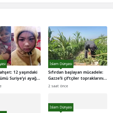
yası
İslam Dünyası
ahşet: 12 yaşındaki
Sıfırdan başlayan mücadele:
ümü Suriye’yi ayağa
Gazze’li çiftçiler topraklarını
yeniden canlandırıyor
e
2 saat önce
İslam Dünyası