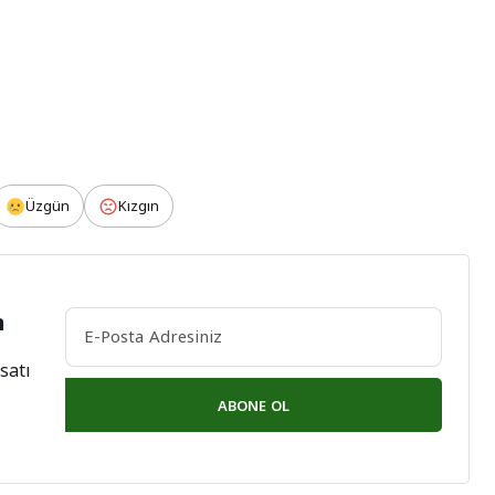
Üzgün
Kızgın
n
satı
ABONE OL