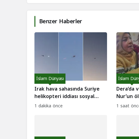
Benzer Haberler
İslam Dünyası
İslam Dün
Irak hava sahasında Suriye
Dera’da v
helikopteri iddiası sosyal
Nur’un öl
medyayı salladı: Gerçek ne
kaldırdı
1 dakika önce
1 saat önc
çıktı?