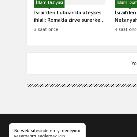
İslam Dünyası
İslam Dün
İsrail’den Lübnan’da ateşkes
İsrail’den
ihlali: Roma’da zirve sürerken
Netanyah
6 ihlal
reddetti
3 saat önce
4 saat önc
Yo
Bu web sitesinde en iyi deneyimi
yaşamanızı sağlamak için