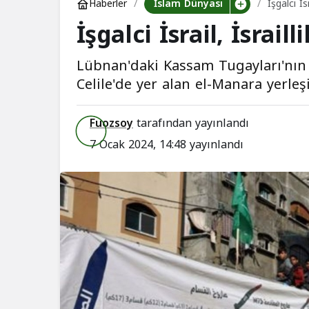
İslam Dünyası
Haberler
İşgalci İs
İşgalci İsrail, İsrai
Lübnan'daki Kassam Tugayları'nın fır
Celile'de yer alan el-Manara yerleş
Fuozsoy
tarafından yayınlandı
7 Ocak 2024, 14:48
yayınlandı