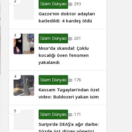
2
İslam Dünyası
293
Gazze’nin doktor adayları
katledildi: 4 kardeş öldü
3
İslam Dünyası
201
Mısır’da skandal: Çoklu
kocalığı öven fenomen
yakalandı
4
İslam Dünyası
176
Kassam Tugayları’ndan özel
video: Buldozeri yakan isim
5
İslam Dünyası
171
Suriye’de DEAŞ’a ağır darbe:
Sözde üst düzey yönetici