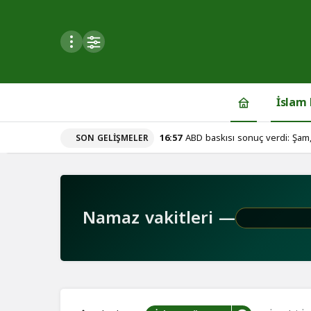
Mod
değiştir
İslam
16:57
ABD baskısı sonuç verdi: Şam,
SON GELIŞMELER
du
u seçin.
Namaz vakitleri —
seçin.
u
 seçin.