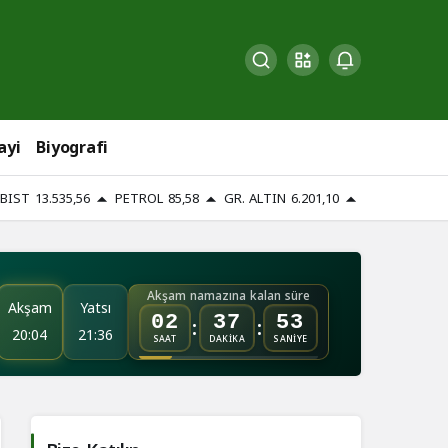
ayi
Biyografi
BIST
13.535,56
PETROL
85,58
GR. ALTIN
6.201,10
Akşam namazına kalan süre
Akşam
Yatsı
:
:
02
37
51
20:04
21:36
SAAT
DAKİKA
SANİYE