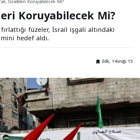
rail, İsraillileri Koruyabilecek Mi?
llileri Koruyabilecek Mi?
lattığı füzeler, İsrail işgali altındaki
imini hedef aldı.
0dk, 14sn
15