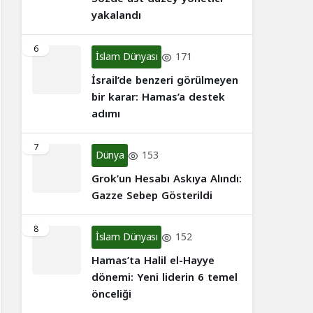
yakalandı
6
İslam Dünyası
171
İsrail’de benzeri görülmeyen
bir karar: Hamas’a destek
adımı
7
Dünya
153
Grok’un Hesabı Askıya Alındı:
Gazze Sebep Gösterildi
8
İslam Dünyası
152
Hamas’ta Halil el-Hayye
dönemi: Yeni liderin 6 temel
önceliği