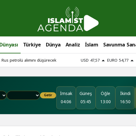
 Dünyası
Türkiye
Dünya
Analiz
İslam
Savunma San
 Rus petrolü alımını düşürecek
USD
47,57
EURO
54,77
İmsak
Güneş
Öğle
İkindi
Getir
04:06
05:45
13:00
16:50