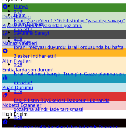
Dünya
0:28
İslam
Döviz Kurları
İsrail, Gazze’den 1,316 Filistinliyi “yasa dışı savaşçı”
İslam Dünyası
Piyasanın kalbine yakından göz atın.
ilan etti!
Savunma Sanayi
0:28
Türkiye
Namaz Vakitleri
İbrani medyası duyurdu: İsrail ordusunda bu hafta
3 asker intihar etti!
Altın Fiyatları
0:28
Emtia'larda son durum!
İsrail Kabinesi karıştı: Trump’ın Gazze planına sert
itirazlar!
Puan Durumu
0:28
Eski Filistin Büyükelçisi Dabbour Lübnan’da
Nöbetçi Eczaneler
gözaltına alındı: İade tartışması!
Hızlı Erişim
0:28
Suriye’de trafik kazaları ikiye katlandı: Felaketin