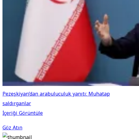
Pezeşkiyan’dan arabuluculuk yanıtı: Muhatap
saldırganlar
İçeriği Görüntüle
Göz Atın