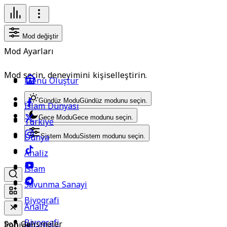
Mod değiştir
Mod Ayarları
Mod seçin, deneyimini kişiselleştirin.
Menü Oluştur
Gündüz Modu
Gündüz modunu seçin.
İslam Dünyası
Gece Modu
Gece modunu seçin.
Türkiye
Dünya
Sistem Modu
Sistem modunu seçin.
Analiz
İslam
Savunma Sanayi
Biyografi
Analiz
Biyografi
Son Gelişmeler
Popüler