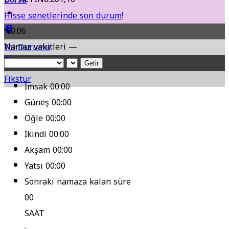
Hisse senetlerinde son durum!
%0.06
Namaz vakitleri —
Yol Durumu
Getir
Fikstür
İmsak
00:00
Güneş
00:00
Öğle
00:00
İkindi
00:00
Akşam
00:00
Yatsı
00:00
Sonraki namaza kalan süre
00
SAAT