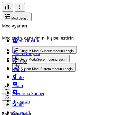
Mod değiştir
Mod Ayarları
Mod seçin, deneyimini kişiselleştirin.
Menü Oluştur
Gündüz Modu
Gündüz modunu seçin.
İslam Dünyası
Gece Modu
Gece modunu seçin.
Türkiye
Dünya
Sistem Modu
Sistem modunu seçin.
Analiz
İslam
Savunma Sanayi
Biyografi
Analiz
Biyografi
Son Gelişmeler
Popüler