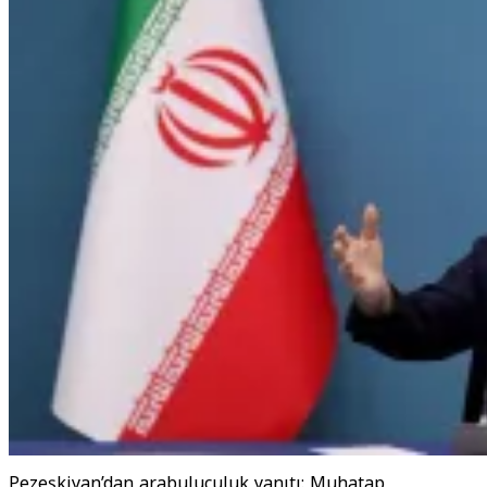
Pezeşkiyan’dan arabuluculuk yanıtı: Muhatap