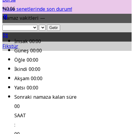
%0.06
Hisse senetlerinde son durum!
Namaz vakitleri —
Yol Durumu
Getir
İmsak
00:00
Fikstür
Güneş
00:00
Öğle
00:00
İkindi
00:00
Akşam
00:00
Yatsı
00:00
Sonraki namaza kalan süre
00
SAAT
: