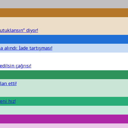
utuklansın” diyor!
 alındı: İade tartışması!
dilsin çağrısı!
lan etti!
eni hız!