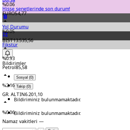
%0.06
Hisse senetlerinde son durum!
EURO
54,77
Yol Durumu
%0.05
BIST
13.535,56
Fikstür
%0.93
Bildirimler
Petrol
85,58
Sosyal (0)
%2.16
Takip (0)
GR. ALTIN
6.201,10
Bildiriminiz bulunmamaktadır.
%0.06
Bildiriminiz bulunmamaktadır.
Namaz vakitleri —