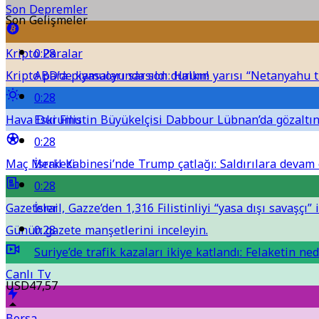
Son Depremler
Son Gelişmeler
Kripto Paralar
0:28
Kripto para piyasalarında son durum!
ABD’de kamuoyu sarsıldı: Halkın yarısı “Netanyahu t
0:28
Hava Durumu
Eski Filistin Büyükelçisi Dabbour Lübnan’da gözaltına
0:28
Maç Merkezi
İsrail Kabinesi’nde Trump çatlağı: Saldırılara devam e
0:28
Gazeteler
İsrail, Gazze’den 1,316 Filistinliyi “yasa dışı savaşçı” i
Günün gazete manşetlerini inceleyin.
0:28
Suriye’de trafik kazaları ikiye katlandı: Felaketin ned
Canlı Tv
USD
47,57
Borsa