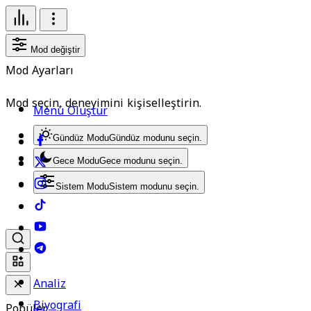
Mod değiştir
Mod Ayarları
Mod seçin, deneyimini kişiselleştirin.
Menü Oluştur
Gündüz Modu
Gündüz modunu seçin.
Gece Modu
Gece modunu seçin.
Sistem Modu
Sistem modunu seçin.
Analiz
Biyografi
Popüler