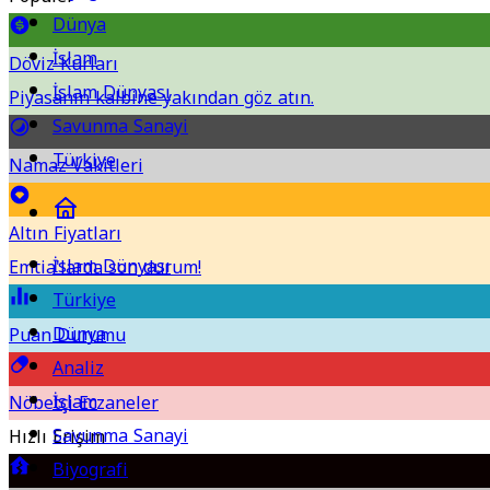
Dünya
İslam
Döviz Kurları
İslam Dünyası
Piyasanın kalbine yakından göz atın.
Savunma Sanayi
Türkiye
Namaz Vakitleri
Altın Fiyatları
İslam Dünyası
Emtia'larda son durum!
Türkiye
Dünya
Puan Durumu
Analiz
İslam
Nöbetçi Eczaneler
Savunma Sanayi
Hızlı Erişim
Biyografi