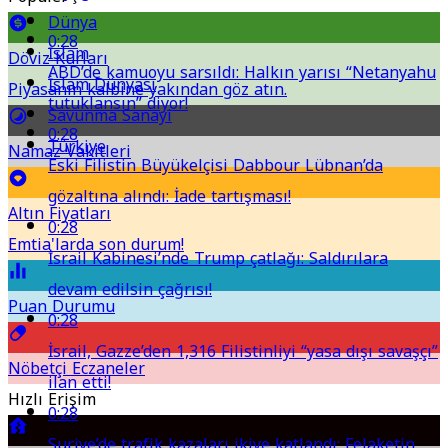
Dünya
0:28
İslam
Döviz Kurları
ABD’de kamuoyu sarsıldı: Halkın yarısı “Netanyahu
İslam Dünyası
Piyasanın kalbine yakından göz atın.
tutuklansın” diyor!
Savunma Sanayi
0:28
Türkiye
Namaz Vakitleri
Eski Filistin Büyükelçisi Dabbour Lübnan’da
gözaltına alındı: İade tartışması!
Altın Fiyatları
0:28
Emtia'larda son durum!
İsrail Kabinesi’nde Trump çatlağı: Saldırılara
devam edilsin çağrısı!
Puan Durumu
0:28
İsrail, Gazze’den 1,316 Filistinliyi “yasa dışı savaşçı”
Nöbetçi Eczaneler
ilan etti!
Hızlı Erişim
0:28
Suriye’de trafik kazaları ikiye katlandı: Felaketin