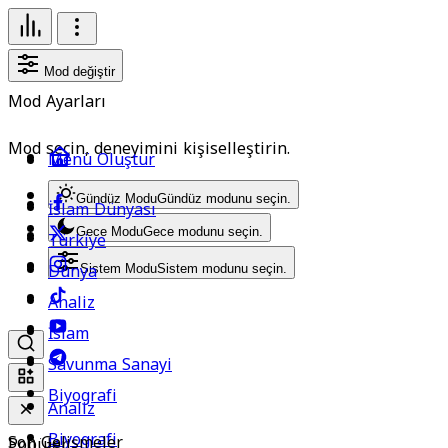
Mod değiştir
Mod Ayarları
Mod seçin, deneyimini kişiselleştirin.
Menü Oluştur
Gündüz Modu
Gündüz modunu seçin.
İslam Dünyası
Gece Modu
Gece modunu seçin.
Türkiye
Dünya
Sistem Modu
Sistem modunu seçin.
Analiz
İslam
Savunma Sanayi
Biyografi
Analiz
Biyografi
Son Gelişmeler
Popüler