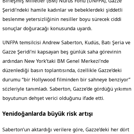
Birleşmiş Milletler (BM) Nüfus Fonu (UNFPA), Gazze
Şeridi’ndeki hamile kadınlar ve bebeklerdeki şiddetli
beslenme yetersizliğinin nesiller boyu sürecek ciddi
sonuçlar doğuracağı konusunda uyardı.
UNFPA temsilcisi Andrew Saberton, Kudüs, Batı Şeria ve
Gazze Şeridi’ni kapsayan beş günlük saha görevinin
ardından New York’taki BM Genel Merkezi’nde
düzenlediği basın toplantısında, özellikle Gazze’deki
durumu “bir Hollywood filminden bir sahneye benziyor”
sözleriyle tanımladı. Saberton, Gazze’de gördüğü yıkımın
boyutunun dehşet verici olduğunu ifade etti.
Yenidoğanlarda büyük risk artışı
Saberton’un aktardığı verilere göre, Gazze’deki her dört