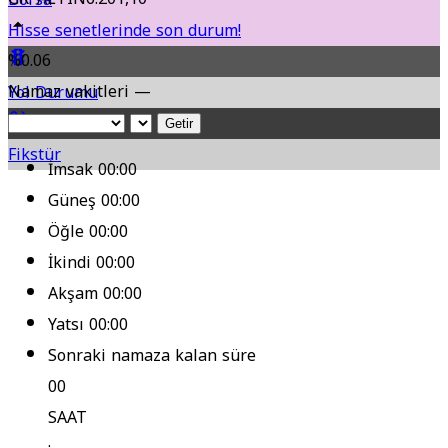
Hisse senetlerinde son durum!
%0.06
Namaz vakitleri —
Yol Durumu
Getir
Fikstür
İmsak
00:00
Güneş
00:00
Öğle
00:00
İkindi
00:00
Akşam
00:00
Yatsı
00:00
Sonraki namaza kalan süre
00
SAAT