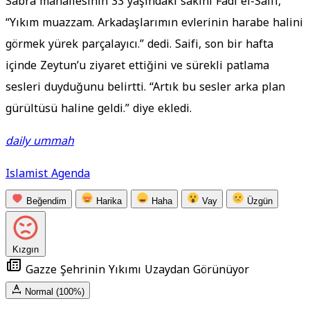
Sabra mahallesinin 33 yaşındaki sakini Fadl el-Saifi,
“Yıkım muazzam. Arkadaşlarımın evlerinin harabe halini
görmek yürek parçalayıcı.” dedi. Saifi, son bir hafta
içinde Zeytun’u ziyaret ettiğini ve sürekli patlama
sesleri duyduğunu belirtti. “Artık bu sesler arka plan
gürültüsü haline geldi.” diye ekledi.
daily ummah
Islamist Agenda
Beğendim
Harika
Haha
Vay
Üzgün
Kızgın
Gazze Şehrinin Yıkımı Uzaydan Görünüyor
Normal (100%)