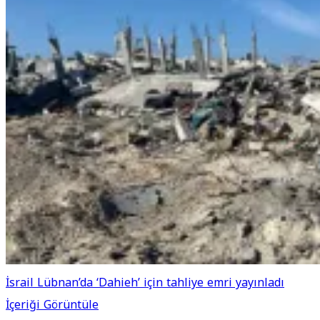
İsrail Lübnan’da ‘Dahieh’ için tahliye emri yayınladı
İçeriği Görüntüle