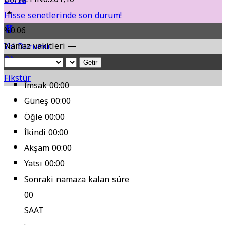
Hisse senetlerinde son durum!
%0.06
Namaz vakitleri —
Yol Durumu
Getir
Fikstür
İmsak
00:00
Güneş
00:00
Öğle
00:00
İkindi
00:00
Akşam
00:00
Yatsı
00:00
Sonraki namaza kalan süre
00
SAAT