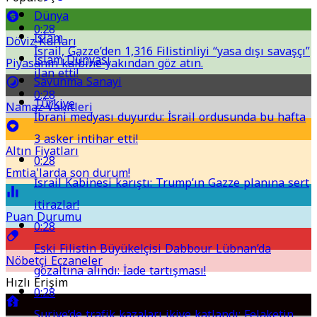
Dünya
0:28
İslam
Döviz Kurları
İsrail, Gazze’den 1,316 Filistinliyi “yasa dışı savaşçı”
İslam Dünyası
Piyasanın kalbine yakından göz atın.
ilan etti!
Savunma Sanayi
0:28
Türkiye
Namaz Vakitleri
İbrani medyası duyurdu: İsrail ordusunda bu hafta
3 asker intihar etti!
Altın Fiyatları
0:28
Emtia'larda son durum!
İsrail Kabinesi karıştı: Trump’ın Gazze planına sert
itirazlar!
Puan Durumu
0:28
Eski Filistin Büyükelçisi Dabbour Lübnan’da
Nöbetçi Eczaneler
gözaltına alındı: İade tartışması!
Hızlı Erişim
0:28
Suriye’de trafik kazaları ikiye katlandı: Felaketin