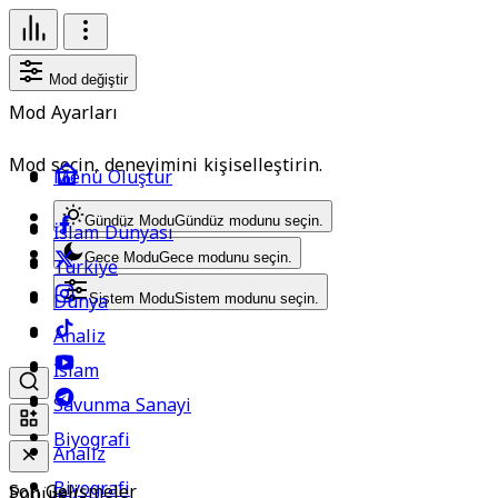
Mod değiştir
Mod Ayarları
Mod seçin, deneyimini kişiselleştirin.
Menü Oluştur
Gündüz Modu
Gündüz modunu seçin.
İslam Dünyası
Gece Modu
Gece modunu seçin.
Türkiye
Dünya
Sistem Modu
Sistem modunu seçin.
Analiz
İslam
Savunma Sanayi
Biyografi
Analiz
Biyografi
Son Gelişmeler
Popüler