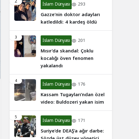
2
İslam Dünyası
293
Gazze’nin doktor adayları
katledildi: 4 kardeş öldü
3
İslam Dünyası
201
Mısır’da skandal: Çoklu
kocalığı öven fenomen
yakalandı
4
İslam Dünyası
176
Kassam Tugayları’ndan özel
video: Buldozeri yakan isim
5
İslam Dünyası
171
Suriye’de DEAŞ’a ağır darbe:
Sözde üst düzey yönetici