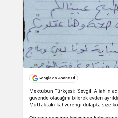
Google'da Abone Ol
Mektubun Türkçesi: “Sevgili Allah’ın a
güvende olacağını bilerek evden ayrıldı
Mutfaktaki kahverengi dolapta size kons
Oturma odasının köşesinde kahverengi v