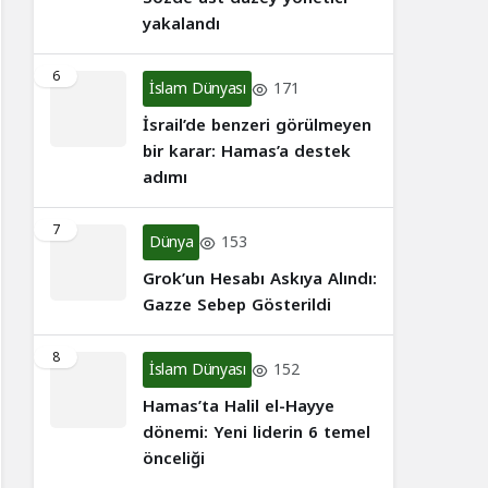
yakalandı
6
İslam Dünyası
171
İsrail’de benzeri görülmeyen
bir karar: Hamas’a destek
adımı
7
Dünya
153
Grok’un Hesabı Askıya Alındı:
Gazze Sebep Gösterildi
8
İslam Dünyası
152
Hamas’ta Halil el-Hayye
dönemi: Yeni liderin 6 temel
önceliği