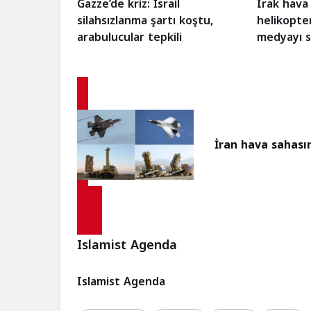
Gazze’de kriz: İsrail
Irak hava
silahsızlanma şartı koştu,
helikopter
arabulucular tepkili
medyayı s
çıktı?
İran hava sahası
Islamist Agenda
Islamist Agenda