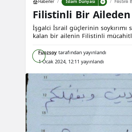
İslam Dünyası
Haberler
Filistinl
Filistinli Bir Ailed
İşgalci İsrail güçlerinin soykırımı
kalan bir ailenin Filistinli mücahit
Fuozsoy
tarafından yayınlandı
1 Ocak 2024, 12:11
yayınlandı