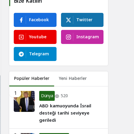
Bize Katılın
Facebook
Twitter
Youtube
Instagram
Telegram
Popüler Haberler
Yeni Haberler
1
Dünya
520
ABD kamuoyunda İsrail
desteği tarihi seviyeye
geriledi