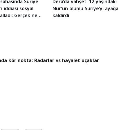
 sahasında Suriye
Dera’da vahşet: 12 yaşındaki
i iddiası sosyal
Nur’un ölümü Suriye’yi ayağa
alladı: Gerçek ne
kaldırdı
nda kör nokta: Radarlar vs hayalet uçaklar