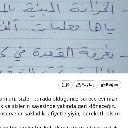
0
Paylaş
Beğen
damları, sizler burada olduğunuz sürece evimizin
k ve sizlerin sayesinde yakında geri döneceğiz..
erveler sakladık, afiyetle yiyin, bereketli olsun.
e bej renkli bir koltuk var, onun altında yatak