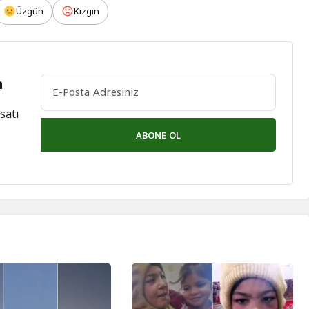
Üzgün
Kızgın
n
satı
ABONE OL