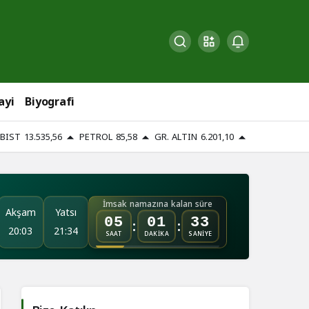
ayi
Biyografi
BIST
13.535,56
PETROL
85,58
GR. ALTIN
6.201,10
İmsak namazına kalan süre
Akşam
Yatsı
:
:
05
01
31
20:03
21:34
SAAT
DAKİKA
SANİYE