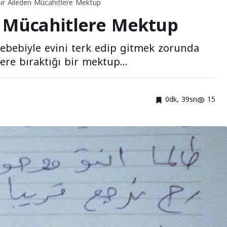
i Bir Aileden Mücahitlere Mektup
en Mücahitlere Mektup
 sebebiyle evini terk edip gitmek zorunda
lere bıraktığı bir mektup...
0dk, 39sn
15