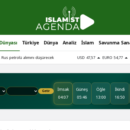
 Dünyası
Türkiye
Dünya
Analiz
İslam
Savunma San
 Rus petrolü alımını düşürecek
USD
47,57
EURO
54,77
İmsak
Güneş
Öğle
İkindi
Getir
04:07
05:46
13:00
16:50