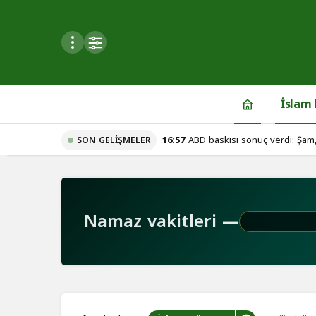
Mod
değiştir
İslam
16:57
ABD baskısı sonuç verdi: Şam,
SON GELIŞMELER
du
u seçin.
Namaz vakitleri —
seçin.
u
 seçin.