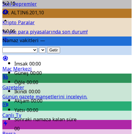
kıyaslamak suç değil
%2.16
Son Depremler
GR. ALTIN
6.201,10
Kripto Paralar
%0.06
Kripto para piyasalarında son durum!
Namaz vakitleri —
Hava Durumu
Getir
İmsak
00:00
Maç Merkezi
Güneş
00:00
Öğle
00:00
Gazeteler
İkindi
00:00
Günün gazete manşetlerini inceleyin.
Akşam
00:00
Yatsı
00:00
Canlı Tv
Sonraki namaza kalan süre
00
Borsa