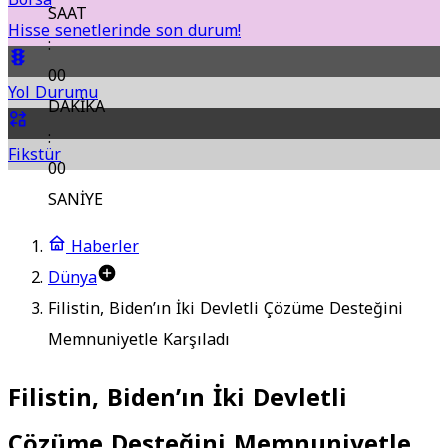
SAAT
Hisse senetlerinde son durum!
:
00
Yol Durumu
DAKİKA
:
Fikstür
00
SANİYE
Haberler
Dünya
Filistin, Biden’ın İki Devletli Çözüme Desteğini
Memnuniyetle Karşıladı
Filistin, Biden’ın İki Devletli
Çözüme Desteğini Memnuniyetle