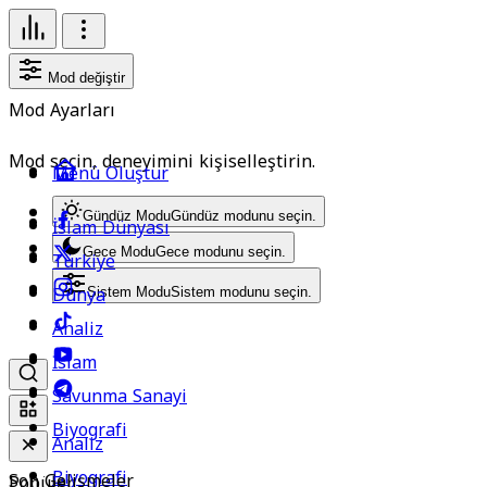
Mod değiştir
Mod Ayarları
Mod seçin, deneyimini kişiselleştirin.
Menü Oluştur
Gündüz Modu
Gündüz modunu seçin.
İslam Dünyası
Gece Modu
Gece modunu seçin.
Türkiye
Dünya
Sistem Modu
Sistem modunu seçin.
Analiz
İslam
Savunma Sanayi
Biyografi
Analiz
Biyografi
Son Gelişmeler
Popüler