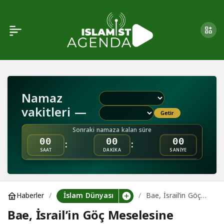
Bae, İsrail’in Göç
0
Meselesine Yönelik
Açıklamalarını Kınadı
Namaz
vakitleri —
Getir
Sonraki namaza kalan süre
:
:
00
00
00
SAAT
DAKİKA
SANİYE
İslam Dünyası
Haberler
Bae, İsrail’in Göç
Meselesine Yönelik
Bae, İsrail’in Göç Meselesine
Açıklamalarını