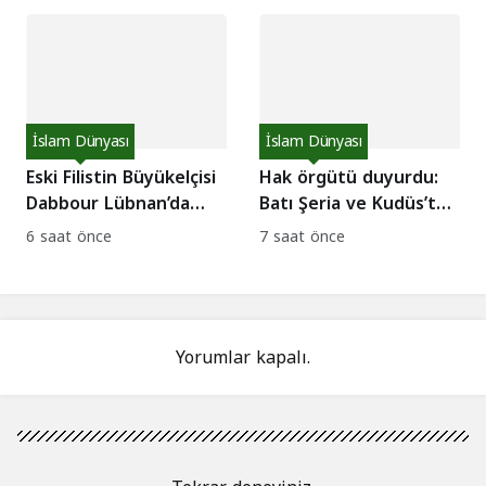
müdahale çağrısı!
İslam Dünyası
İslam Dünyası
Eski Filistin Büyükelçisi
Hak örgütü duyurdu:
Dabbour Lübnan’da
Batı Şeria ve Kudüs’te
gözaltına alındı: İade
bir haftada 62 direniş
6 saat önce
7 saat önce
tartışması!
eylemi!
Yorumlar kapalı.