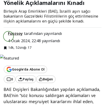
Yönelik Açıklamalarını Kınadı
Kınadı
Birleşik Arap Emirlikleri (BAE), İsrailli aşırı sağcı
bakanların Gazze'deki Filistinlilerin göç ettirilmesine
ilişkin açıklamalarını en güçlü şekilde kınadı.
Fuozsoy
tarafından yayınlandı
4 Ocak 2024, 22:48
yayınlandı
1dk, 52sn
17
Google'da Abone Ol
0
Paylaş
Beğen
BAE Dışişleri Bakanlığından yapılan açıklamada,
BAE’nin “söz konusu saldırgan açıklamaları ve
uluslararası meşruiyet kararlarını ihlal eden,