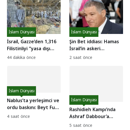
İslam Dünyası
İslam Dünyası
İsrail, Gazze’den 1,316
Şin Bet iddiası: Hamas
Filistinliyi “yasa dışı
İsrail’in askeri
savaşçı” ilan etti!
adımlarını engellemeye
44 dakika önce
2 saat önce
çalışıyor!
İslam Dünyası
Nablus’ta yerleşimci ve
İslam Dünyası
ordu baskını: Beyt Furik
Rashidieh Kampı’nda
halkı direnişte!
Ashraf Dabbour’a
4 saat önce
destek eylemi: Abbas’a
5 saat önce