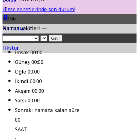
Hisse senetlerinde son durum!
%0.06
Namaz vakitleri —
Yol Durumu
Getir
Fikstür
İmsak
00:00
Güneş
00:00
Öğle
00:00
İkindi
00:00
Akşam
00:00
Yatsı
00:00
Sonraki namaza kalan süre
00
SAAT