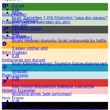
Dünya
0:28
İslam
Döviz Kurları
İsrail, Gazze’den 1,316 Filistinliyi “yasa dışı savaşçı”
İslam Dünyası
Piyasanın kalbine yakından göz atın.
ilan etti!
Savunma Sanayi
0:28
Türkiye
Namaz Vakitleri
İbrani medyası duyurdu: İsrail ordusunda bu hafta
3 asker intihar etti!
Altın Fiyatları
0:28
Emtia'larda son durum!
İsrail Kabinesi karıştı: Trump’ın Gazze planına sert
itirazlar!
Puan Durumu
0:28
Eski Filistin Büyükelçisi Dabbour Lübnan’da
Nöbetçi Eczaneler
gözaltına alındı: İade tartışması!
Hızlı Erişim
0:28
Suriye’de trafik kazaları ikiye katlandı: Felaketin