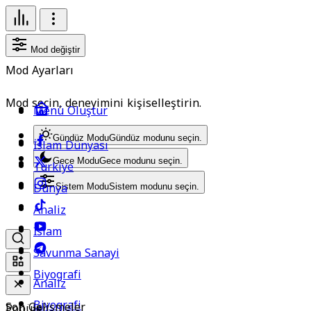
Mod değiştir
Mod Ayarları
Mod seçin, deneyimini kişiselleştirin.
Menü Oluştur
Gündüz Modu
Gündüz modunu seçin.
İslam Dünyası
Gece Modu
Gece modunu seçin.
Türkiye
Dünya
Sistem Modu
Sistem modunu seçin.
Analiz
İslam
Savunma Sanayi
Biyografi
Analiz
Biyografi
Son Gelişmeler
Popüler