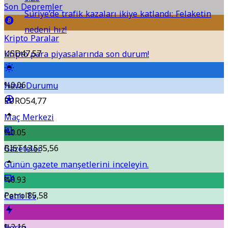
Son Depremler
Suriye’de trafik kazaları ikiye katlandı: Felaketin
nedeni hız!
Kripto Paralar
USD
47,57
Kripto para piyasalarında son durum!
%0.06
Hava Durumu
EURO
54,77
Maç Merkezi
%0.05
BIST
13.535,56
Gazeteler
Günün gazete manşetlerini inceleyin.
%0.93
Petrol
85,58
Canlı Tv
%2.16
Borsa