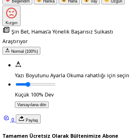
Beğendim
Harika
Haha
Vay
Üzgün
Kızgın
Şin Bet, Hamas’a Yönelik Başarısız Suikastı
Araştırıyor
Normal (100%)
Yazı Boyutunu Ayarla
Okuma rahatlığı için seçin
Küçük
100%
Dev
Varsayılana dön
0
Paylaş
Tamamen Ücretsiz Olarak Bültenimize Abone