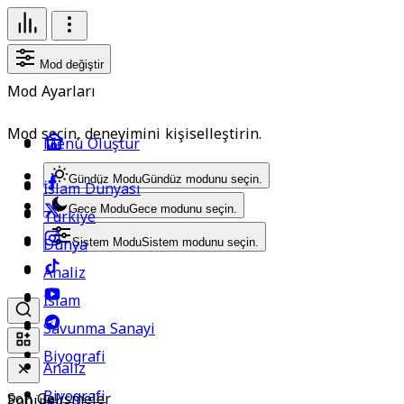
Mod değiştir
Mod Ayarları
Mod seçin, deneyimini kişiselleştirin.
Menü Oluştur
Gündüz Modu
Gündüz modunu seçin.
İslam Dünyası
Gece Modu
Gece modunu seçin.
Türkiye
Dünya
Sistem Modu
Sistem modunu seçin.
Analiz
İslam
Savunma Sanayi
Biyografi
Analiz
Biyografi
Son Gelişmeler
Popüler