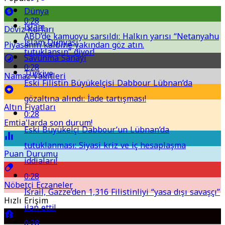
Dünya
0:28
İslam
Döviz Kurları
ABD’de kamuoyu sarsıldı: Halkın yarısı “Netanyahu
İslam Dünyası
Piyasanın kalbine yakından göz atın.
tutuklansın” diyor!
Savunma Sanayi
0:28
Türkiye
Namaz Vakitleri
Eski Filistin Büyükelçisi Dabbour Lübnan’da
gözaltına alındı: İade tartışması!
Altın Fiyatları
0:28
Emtia'larda son durum!
Eski Büyükelçi Dabbour’un Lübnan’da
tutuklanması: Siyasi kriz ve iç hesaplaşma
Puan Durumu
iddiaları!
0:28
Nöbetçi Eczaneler
İsrail, Gazze’den 1,316 Filistinliyi “yasa dışı savaşçı”
Hızlı Erişim
ilan etti!
0:28