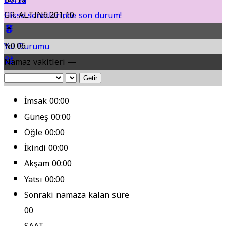
GR. ALTIN
6.201,10
Hisse senetlerinde son durum!
%0.06
Yol Durumu
Namaz vakitleri —
Fikstür
Getir
İmsak
00:00
Güneş
00:00
Öğle
00:00
İkindi
00:00
Akşam
00:00
Yatsı
00:00
Sonraki namaza kalan süre
00