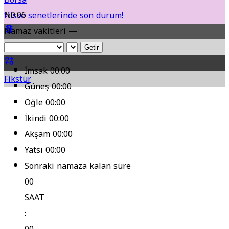
%0.06
Hisse senetlerinde son durum!
Namaz vakitleri —
Yol Durumu
Getir
İmsak
00:00
Fikstür
Güneş
00:00
Öğle
00:00
İkindi
00:00
Akşam
00:00
Yatsı
00:00
Sonraki namaza kalan süre
00
SAAT
: