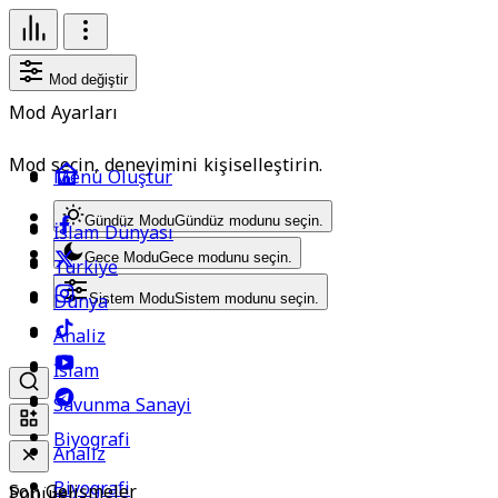
Mod değiştir
Mod Ayarları
Mod seçin, deneyimini kişiselleştirin.
Menü Oluştur
Gündüz Modu
Gündüz modunu seçin.
İslam Dünyası
Gece Modu
Gece modunu seçin.
Türkiye
Dünya
Sistem Modu
Sistem modunu seçin.
Analiz
İslam
Savunma Sanayi
Biyografi
Analiz
Biyografi
Son Gelişmeler
Popüler