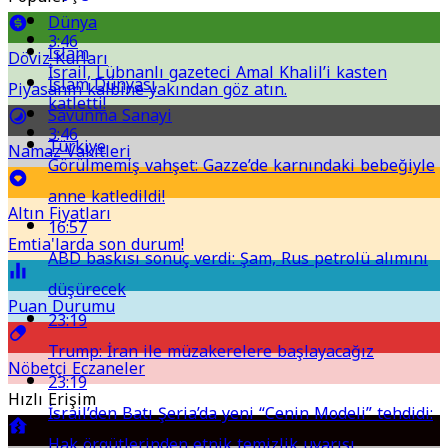
Dünya
3:46
İslam
Döviz Kurları
İsrail, Lübnanlı gazeteci Amal Khalil’i kasten
İslam Dünyası
Piyasanın kalbine yakından göz atın.
katletti!
Savunma Sanayi
3:46
Türkiye
Namaz Vakitleri
Görülmemiş vahşet: Gazze’de karnındaki bebeğiyle
anne katledildi!
Altın Fiyatları
16:57
Emtia'larda son durum!
ABD baskısı sonuç verdi: Şam, Rus petrolü alımını
düşürecek
Puan Durumu
23:19
Trump: İran ile müzakerelere başlayacağız
Nöbetçi Eczaneler
23:19
Hızlı Erişim
İsrail’den Batı Şeria’da yeni “Cenin Modeli” tehdidi:
Hak örgütlerinden etnik temizlik uyarısı