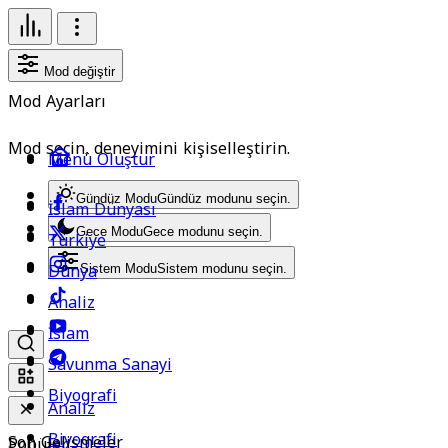
Mod değiştir
Mod Ayarları
Mod seçin, deneyimini kişiselleştirin.
Menü Oluştur
Gündüz Modu
Gündüz modunu seçin.
İslam Dünyası
Gece Modu
Gece modunu seçin.
Türkiye
Dünya
Sistem Modu
Sistem modunu seçin.
Analiz
İslam
Savunma Sanayi
Biyografi
Analiz
Biyografi
Son Gelişmeler
Popüler