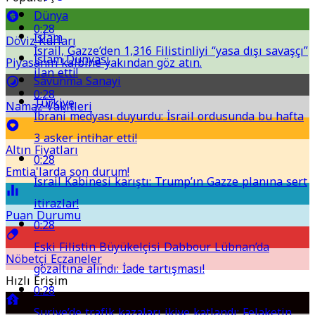
Dünya
0:28
İslam
Döviz Kurları
İsrail, Gazze’den 1,316 Filistinliyi “yasa dışı savaşçı”
İslam Dünyası
Piyasanın kalbine yakından göz atın.
ilan etti!
Savunma Sanayi
0:28
Türkiye
Namaz Vakitleri
İbrani medyası duyurdu: İsrail ordusunda bu hafta
3 asker intihar etti!
Altın Fiyatları
0:28
Emtia'larda son durum!
İsrail Kabinesi karıştı: Trump’ın Gazze planına sert
itirazlar!
Puan Durumu
0:28
Eski Filistin Büyükelçisi Dabbour Lübnan’da
Nöbetçi Eczaneler
gözaltına alındı: İade tartışması!
Hızlı Erişim
0:28
Suriye’de trafik kazaları ikiye katlandı: Felaketin