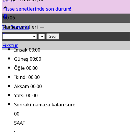
Hisse senetlerinde son durum!
%0.06
Namaz vakitleri —
Yol Durumu
Getir
Fikstür
İmsak
00:00
Güneş
00:00
Öğle
00:00
İkindi
00:00
Akşam
00:00
Yatsı
00:00
Sonraki namaza kalan süre
00
SAAT