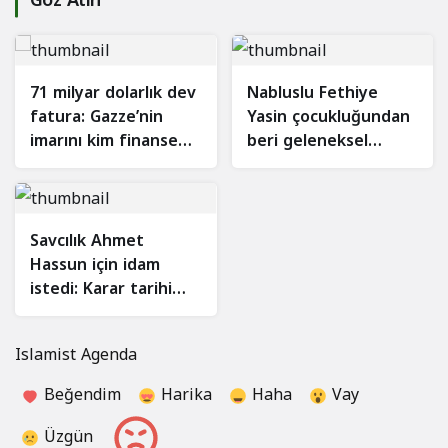
71 milyar dolarlık dev
Nabluslu Fethiye
fatura: Gazze’nin
Yasin çocukluğundan
imarını kim finanse
beri geleneksel
edecek?
elbisesini giyiyor
Savcılık Ahmet
Hassun için idam
istedi: Karar tarihi
belli oldu!
Islamist Agenda
Beğendim
Harika
Haha
Vay
Üzgün