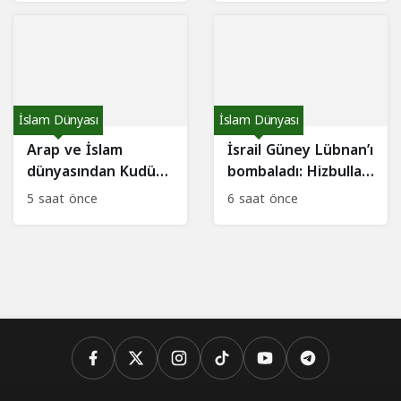
İslam Dünyası
İslam Dünyası
Arap ve İslam
İsrail Güney Lübnan’ı
dünyasından Kudüs
bombaladı: Hizbullah
hamlesi: Ortak
ateşkesi ihlal
5 saat önce
6 saat önce
eylem planı!
etmekle suçlanıyor