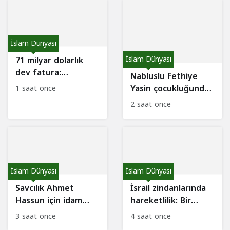
İslam Dünyası
71 milyar dolarlık
İslam Dünyası
dev fatura:
Nabluslu Fethiye
Gazze’nin imarını kim
Yasin çocukluğundan
1 saat önce
finanse edecek?
beri geleneksel
2 saat önce
elbisesini giyiyor
İslam Dünyası
İslam Dünyası
Savcılık Ahmet
İsrail zindanlarında
Hassun için idam
hareketlilik: Bir
istedi: Karar tarihi
haftada 6 Suriyeli
3 saat önce
4 saat önce
belli oldu!
serbest!