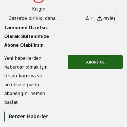
Kızgın
Gazze’de bir kişi daha
Paylaş
hayatını kaybetti:
Tamamen Ücretsiz
Bilançodaki ağır artış
Olarak Bültenimize
sürüyor
Abone Olabilirsin
Yeni haberlerden
ABONE OL
haberdar olmak için
fırsatı kaçırma ve
ücretsiz e-posta
aboneliğini hemen
başlat.
Benzer Haberler