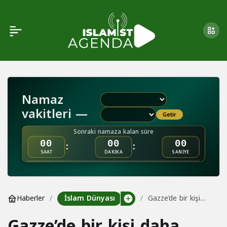
Namaz
vakitleri —
Getir
Sonraki namaza kalan süre
:
:
00
00
00
SAAT
DAKİKA
SANİYE
İslam Dünyası
Haberler
Gazze’de bir kişi
daha hayatını
Gazze’de bir kişi daha
kaybetti: