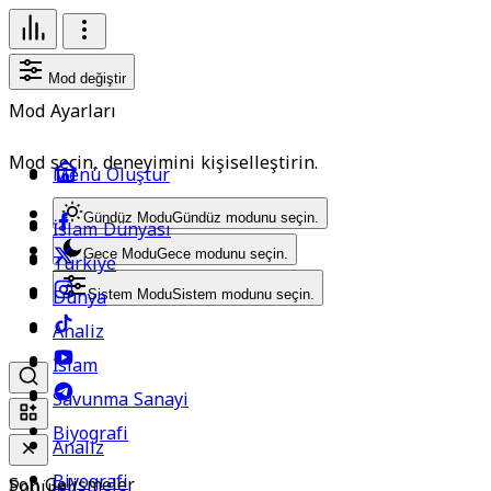
Mod değiştir
Mod Ayarları
Mod seçin, deneyimini kişiselleştirin.
Menü Oluştur
Gündüz Modu
Gündüz modunu seçin.
İslam Dünyası
Gece Modu
Gece modunu seçin.
Türkiye
Dünya
Sistem Modu
Sistem modunu seçin.
Analiz
İslam
Savunma Sanayi
Biyografi
Analiz
Biyografi
Son Gelişmeler
Popüler