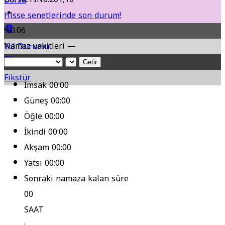
Hisse senetlerinde son durum!
%0.06
Namaz vakitleri —
Yol Durumu
Getir
Fikstür
İmsak
00:00
Güneş
00:00
Öğle
00:00
İkindi
00:00
Akşam
00:00
Yatsı
00:00
Sonraki namaza kalan süre
00
SAAT