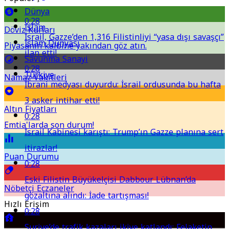
Dünya
0:28
İslam
Döviz Kurları
İsrail, Gazze’den 1,316 Filistinliyi “yasa dışı savaşçı”
İslam Dünyası
Piyasanın kalbine yakından göz atın.
ilan etti!
Savunma Sanayi
0:28
Türkiye
Namaz Vakitleri
İbrani medyası duyurdu: İsrail ordusunda bu hafta
3 asker intihar etti!
Altın Fiyatları
0:28
Emtia'larda son durum!
İsrail Kabinesi karıştı: Trump’ın Gazze planına sert
itirazlar!
Puan Durumu
0:28
Eski Filistin Büyükelçisi Dabbour Lübnan’da
Nöbetçi Eczaneler
gözaltına alındı: İade tartışması!
Hızlı Erişim
0:28
Suriye’de trafik kazaları ikiye katlandı: Felaketin