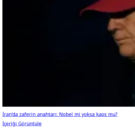
İran’da zaferin anahtarı: Nobel mi yoksa kaos mu?
İçeriği Görüntüle