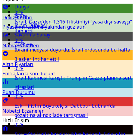
Dünya
0:28
İslam
Döviz Kurları
İsrail, Gazze’den 1,316 Filistinliyi “yasa dışı savaşçı”
İslam Dünyası
Piyasanın kalbine yakından göz atın.
ilan etti!
Savunma Sanayi
0:28
Türkiye
Namaz Vakitleri
İbrani medyası duyurdu: İsrail ordusunda bu hafta
3 asker intihar etti!
Altın Fiyatları
0:28
Emtia'larda son durum!
İsrail Kabinesi karıştı: Trump’ın Gazze planına sert
itirazlar!
Puan Durumu
0:28
Eski Filistin Büyükelçisi Dabbour Lübnan’da
Nöbetçi Eczaneler
gözaltına alındı: İade tartışması!
Hızlı Erişim
0:28
Suriye’de trafik kazaları ikiye katlandı: Felaketin