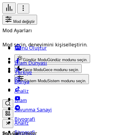
Mod değiştir
Mod Ayarları
Mod seçin, deneyimini kişiselleştirin.
Menü Oluştur
Gündüz Modu
Gündüz modunu seçin.
İslam Dünyası
Gece Modu
Gece modunu seçin.
Türkiye
Dünya
Sistem Modu
Sistem modunu seçin.
Analiz
İslam
Savunma Sanayi
Biyografi
Analiz
Biyografi
Son Gelişmeler
Popüler