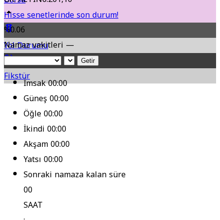
Hisse senetlerinde son durum!
%0.06
Namaz vakitleri —
Yol Durumu
Getir
Fikstür
İmsak
00:00
Güneş
00:00
Öğle
00:00
İkindi
00:00
Akşam
00:00
Yatsı
00:00
Sonraki namaza kalan süre
00
SAAT