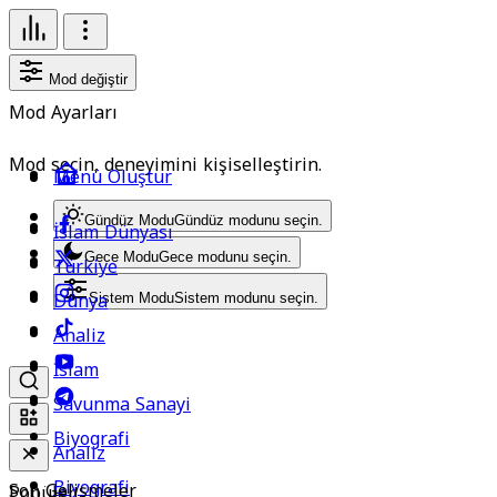
Mod değiştir
Mod Ayarları
Mod seçin, deneyimini kişiselleştirin.
Menü Oluştur
Gündüz Modu
Gündüz modunu seçin.
İslam Dünyası
Gece Modu
Gece modunu seçin.
Türkiye
Dünya
Sistem Modu
Sistem modunu seçin.
Analiz
İslam
Savunma Sanayi
Biyografi
Analiz
Biyografi
Son Gelişmeler
Popüler