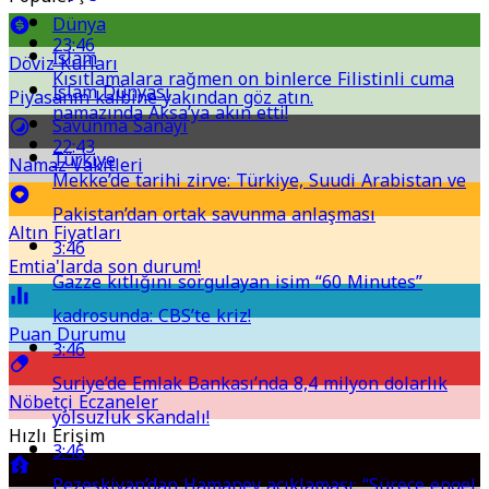
Dünya
23:46
İslam
Döviz Kurları
Kısıtlamalara rağmen on binlerce Filistinli cuma
İslam Dünyası
Piyasanın kalbine yakından göz atın.
namazında Aksa’ya akın etti!
Savunma Sanayi
22:43
Türkiye
Namaz Vakitleri
Mekke’de tarihi zirve: Türkiye, Suudi Arabistan ve
Pakistan’dan ortak savunma anlaşması
Altın Fiyatları
3:46
Emtia'larda son durum!
Gazze kıtlığını sorgulayan isim “60 Minutes”
kadrosunda: CBS’te kriz!
Puan Durumu
3:46
Suriye’de Emlak Bankası’nda 8,4 milyon dolarlık
Nöbetçi Eczaneler
yolsuzluk skandalı!
Hızlı Erişim
3:46
Pezeşkiyan’dan Hamaney açıklaması: “Sürece engel