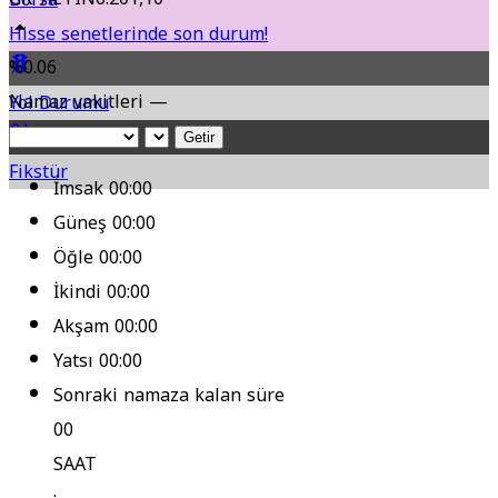
Hisse senetlerinde son durum!
%0.06
Namaz vakitleri —
Yol Durumu
Getir
Fikstür
İmsak
00:00
Güneş
00:00
Öğle
00:00
İkindi
00:00
Akşam
00:00
Yatsı
00:00
Sonraki namaza kalan süre
00
SAAT