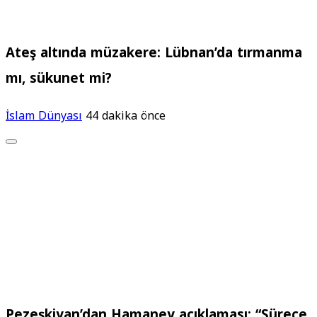
Ateş altında müzakere: Lübnan’da tırmanma
mı, sükunet mi?
İslam Dünyası
44 dakika önce
Pezeşkiyan’dan Hamaney açıklaması: “Sürece