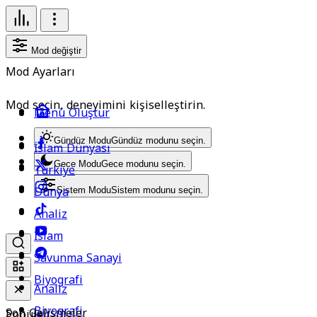
Mod değiştir
Mod Ayarları
Mod seçin, deneyimini kişiselleştirin.
Menü Oluştur
Gündüz Modu
Gündüz modunu seçin.
İslam Dünyası
Gece Modu
Gece modunu seçin.
Türkiye
Dünya
Sistem Modu
Sistem modunu seçin.
Analiz
İslam
Savunma Sanayi
Biyografi
Analiz
Biyografi
Son Gelişmeler
Popüler