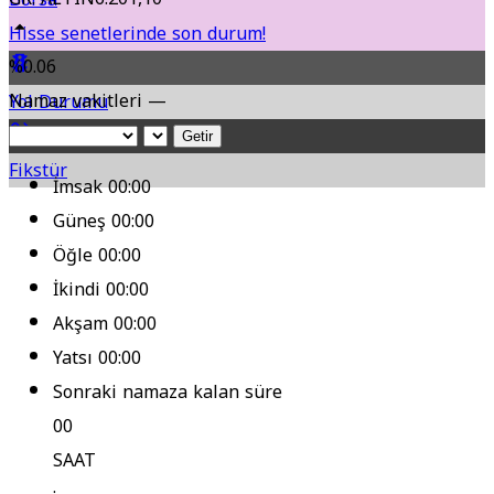
Hisse senetlerinde son durum!
%0.06
Namaz vakitleri —
Yol Durumu
Getir
Fikstür
İmsak
00:00
Güneş
00:00
Öğle
00:00
İkindi
00:00
Akşam
00:00
Yatsı
00:00
Sonraki namaza kalan süre
00
SAAT