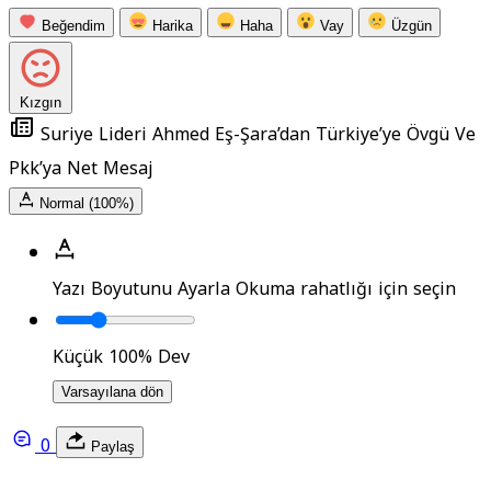
Beğendim
Harika
Haha
Vay
Üzgün
Kızgın
Suriye Lideri Ahmed Eş-Şara’dan Türkiye’ye Övgü Ve
Pkk’ya Net Mesaj
Normal (100%)
Yazı Boyutunu Ayarla
Okuma rahatlığı için seçin
Küçük
100%
Dev
Varsayılana dön
0
Paylaş