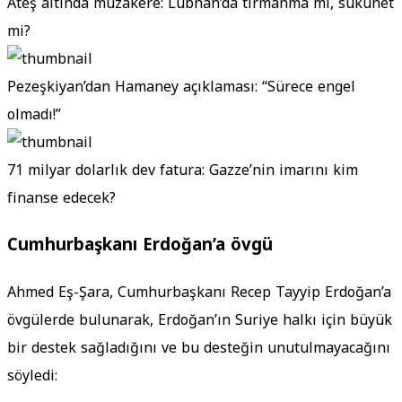
Ateş altında müzakere: Lübnan’da tırmanma mı, sükunet
mi?
Pezeşkiyan’dan Hamaney açıklaması: “Sürece engel
olmadı!”
71 milyar dolarlık dev fatura: Gazze’nin imarını kim
finanse edecek?
Cumhurbaşkanı Erdoğan’a övgü
Ahmed Eş-Şara, Cumhurbaşkanı Recep Tayyip Erdoğan’a
övgülerde bulunarak, Erdoğan’ın Suriye halkı için büyük
bir destek sağladığını ve bu desteğin unutulmayacağını
söyledi: