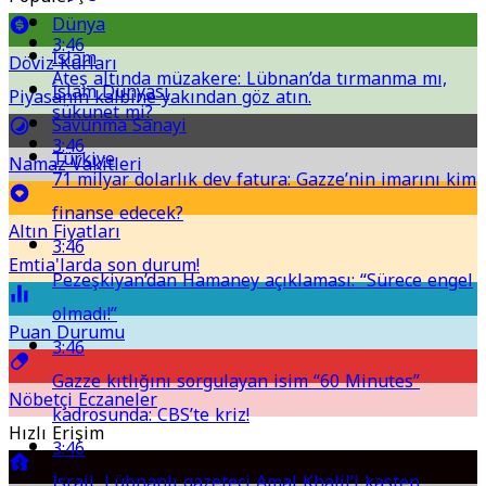
Dünya
3:46
İslam
Döviz Kurları
Ateş altında müzakere: Lübnan’da tırmanma mı,
İslam Dünyası
Piyasanın kalbine yakından göz atın.
sükunet mi?
Savunma Sanayi
3:46
Türkiye
Namaz Vakitleri
71 milyar dolarlık dev fatura: Gazze’nin imarını kim
finanse edecek?
Altın Fiyatları
3:46
Emtia'larda son durum!
Pezeşkiyan’dan Hamaney açıklaması: “Sürece engel
olmadı!”
Puan Durumu
3:46
Gazze kıtlığını sorgulayan isim “60 Minutes”
Nöbetçi Eczaneler
kadrosunda: CBS’te kriz!
Hızlı Erişim
3:46
İsrail, Lübnanlı gazeteci Amal Khalil’i kasten