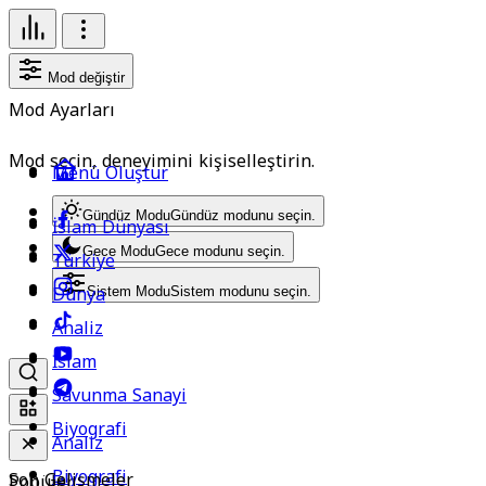
Mod değiştir
Mod Ayarları
Mod seçin, deneyimini kişiselleştirin.
Menü Oluştur
Gündüz Modu
Gündüz modunu seçin.
İslam Dünyası
Gece Modu
Gece modunu seçin.
Türkiye
Dünya
Sistem Modu
Sistem modunu seçin.
Analiz
İslam
Savunma Sanayi
Biyografi
Analiz
Biyografi
Son Gelişmeler
Popüler