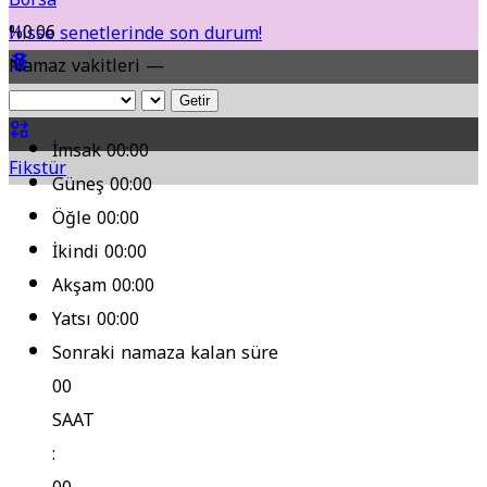
%0.06
Hisse senetlerinde son durum!
Namaz vakitleri —
Yol Durumu
Getir
İmsak
00:00
Fikstür
Güneş
00:00
Öğle
00:00
İkindi
00:00
Akşam
00:00
Yatsı
00:00
Sonraki namaza kalan süre
00
SAAT
: