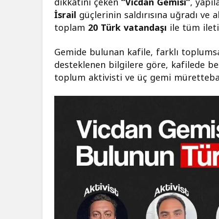
dikkatini çeken
“Vicdan Gemisi”
, yapı
İsrail
güçlerinin saldırısına uğradı ve 
toplam
20 Türk vatandaşı
ile tüm ile
Gemide bulunan kafile, farklı toplums
desteklenen bilgilere göre, kafilede beş
toplum aktivisti ve üç gemi mürettebatı