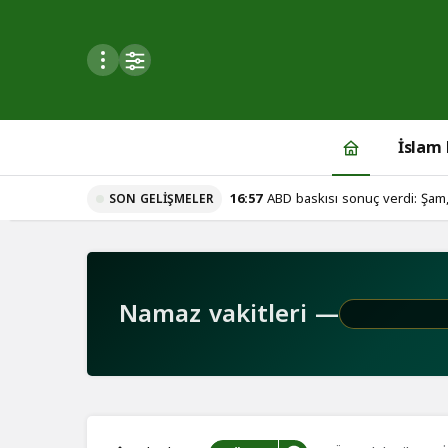
Mod
değiştir
İslam
16:57
ABD baskısı sonuç verdi: Şam,
SON GELIŞMELER
du
u seçin.
Namaz vakitleri —
seçin.
u
 seçin.