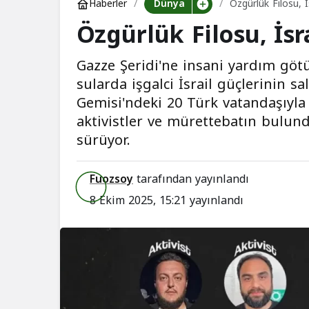
Dünya
Haberler
Özgürlük Filosu, İ
Özgürlük Filosu, İsr
Gazze Şeridi'ne insani yardım göt
sularda işgalci İsrail güçlerinin sa
Gemisi'ndeki 20 Türk vatandaşıyla il
aktivistler ve mürettebatın bulund
sürüyor.
Fuozsoy
tarafından yayınlandı
8 Ekim 2025, 15:21
yayınlandı