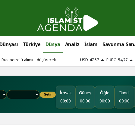
 Dünyası
Türkiye
Dünya
Analiz
İslam
Savunma San
 Rus petrolü alımını düşürecek
USD
47,57
EURO
54,77
İmsak
Güneş
Öğle
İkindi
Getir
00:00
00:00
00:00
00:00