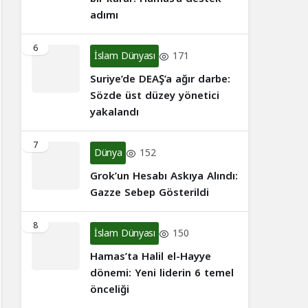
adımı
6
İslam Dünyası
171
Suriye’de DEAŞ’a ağır darbe:
Sözde üst düzey yönetici
yakalandı
7
Dünya
152
Grok’un Hesabı Askıya Alındı:
Gazze Sebep Gösterildi
8
İslam Dünyası
150
Hamas’ta Halil el-Hayye
dönemi: Yeni liderin 6 temel
önceliği