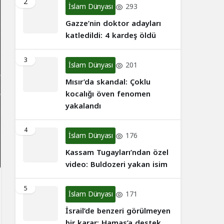
2
İslam Dünyası
293
Gazze’nin doktor adayları
katledildi: 4 kardeş öldü
3
İslam Dünyası
201
Mısır’da skandal: Çoklu
kocalığı öven fenomen
yakalandı
4
İslam Dünyası
176
Kassam Tugayları’ndan özel
video: Buldozeri yakan isim
5
İslam Dünyası
171
İsrail’de benzeri görülmeyen
bir karar: Hamas’a destek