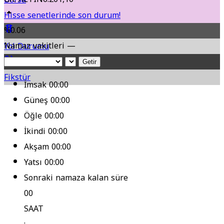
Hisse senetlerinde son durum!
%0.06
Namaz vakitleri —
Yol Durumu
Getir
Fikstür
İmsak
00:00
Güneş
00:00
Öğle
00:00
İkindi
00:00
Akşam
00:00
Yatsı
00:00
Sonraki namaza kalan süre
00
SAAT