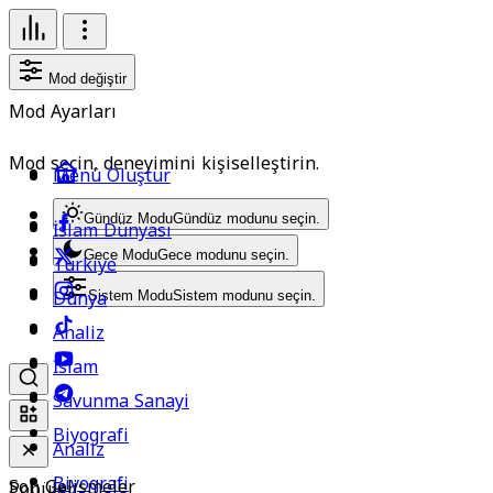
Mod değiştir
Mod Ayarları
Mod seçin, deneyimini kişiselleştirin.
Menü Oluştur
Gündüz Modu
Gündüz modunu seçin.
İslam Dünyası
Gece Modu
Gece modunu seçin.
Türkiye
Dünya
Sistem Modu
Sistem modunu seçin.
Analiz
İslam
Savunma Sanayi
Biyografi
Analiz
Biyografi
Son Gelişmeler
Popüler