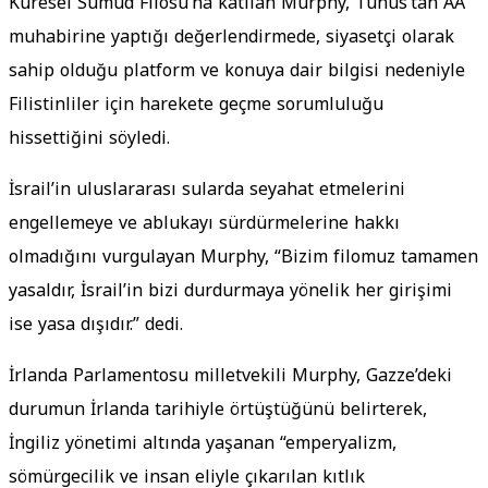
Küresel Sumud Filosu’na katılan Murphy, Tunus’tan AA
muhabirine yaptığı değerlendirmede, siyasetçi olarak
sahip olduğu platform ve konuya dair bilgisi nedeniyle
Filistinliler için harekete geçme sorumluluğu
hissettiğini söyledi.
İsrail’in uluslararası sularda seyahat etmelerini
engellemeye ve ablukayı sürdürmelerine hakkı
olmadığını vurgulayan Murphy, “Bizim filomuz tamamen
yasaldır, İsrail’in bizi durdurmaya yönelik her girişimi
ise yasa dışıdır.” dedi.
İrlanda Parlamentosu milletvekili Murphy, Gazze’deki
durumun İrlanda tarihiyle örtüştüğünü belirterek,
İngiliz yönetimi altında yaşanan “emperyalizm,
sömürgecilik ve insan eliyle çıkarılan kıtlık