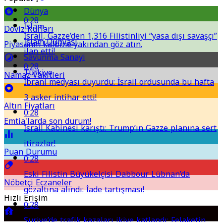
Dünya
0:28
İslam
Döviz Kurları
İsrail, Gazze’den 1,316 Filistinliyi “yasa dışı savaşçı”
İslam Dünyası
Piyasanın kalbine yakından göz atın.
ilan etti!
Savunma Sanayi
0:28
Türkiye
Namaz Vakitleri
İbrani medyası duyurdu: İsrail ordusunda bu hafta
3 asker intihar etti!
Altın Fiyatları
0:28
Emtia'larda son durum!
İsrail Kabinesi karıştı: Trump’ın Gazze planına sert
itirazlar!
Puan Durumu
0:28
Eski Filistin Büyükelçisi Dabbour Lübnan’da
Nöbetçi Eczaneler
gözaltına alındı: İade tartışması!
Hızlı Erişim
0:28
Suriye’de trafik kazaları ikiye katlandı: Felaketin