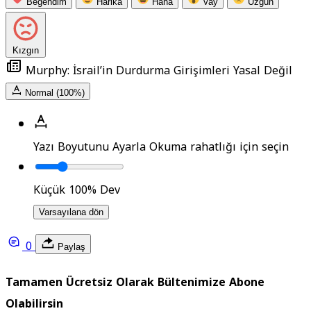
Beğendim
Harika
Haha
Vay
Üzgün
Kızgın
Murphy: İsrail’in Durdurma Girişimleri Yasal Değil
Normal (100%)
Yazı Boyutunu Ayarla
Okuma rahatlığı için seçin
Küçük
100%
Dev
Varsayılana dön
0
Paylaş
Tamamen Ücretsiz Olarak Bültenimize Abone
Olabilirsin