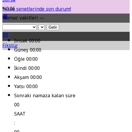
%0.06
Hisse senetlerinde son durum!
Namaz vakitleri —
Yol Durumu
Getir
İmsak
00:00
Fikstür
Güneş
00:00
Öğle
00:00
İkindi
00:00
Akşam
00:00
Yatsı
00:00
Sonraki namaza kalan süre
00
SAAT
: