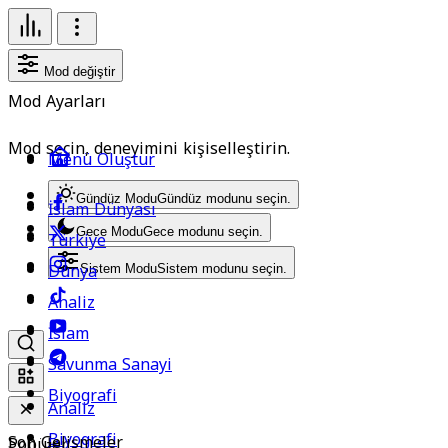
Mod değiştir
Mod Ayarları
Mod seçin, deneyimini kişiselleştirin.
Menü Oluştur
Gündüz Modu
Gündüz modunu seçin.
İslam Dünyası
Gece Modu
Gece modunu seçin.
Türkiye
Dünya
Sistem Modu
Sistem modunu seçin.
Analiz
İslam
Savunma Sanayi
Biyografi
Analiz
Biyografi
Son Gelişmeler
Popüler