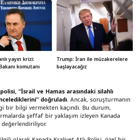
anlı yayın krizi:
Trump: İran ile müzakerelere
Bakanı komutanı
başlayacağız
olisi, “İsrail ve Hamas arasındaki silahlı
ncelediklerini” doğruladı
. Ancak, soruşturmanın
i bir bilgi vermekten kaçındı. Bu durum,
şturmalarda şeffaf bir yaklaşım izleyen Kanada
 değerlendiriliyor.
gili olarak Kanada Kraliyet Atlı Polisi, özel bir