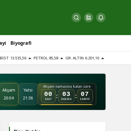
ayi
Biyografi
BIST
13.535,56
PETROL
85,58
GR. ALTIN
6.201,10
Akşam namazına kalan süre
Akşam
Yatsı
:
:
00
03
06
20:04
21:36
SAAT
DAKİKA
SANİYE