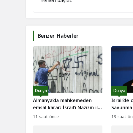
hemen başlat.
Benzer Haberler
Dünya
Dünya
Almanya’da mahkemeden
İsrail’de 
emsal karar: İsrail’i Nazizm ile
Savunma 
kıyaslamak suç değil
kovdu
11 saat önce
13 saat ön