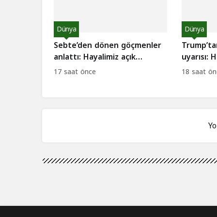
Dünya
Dünya
Sebte’den dönen göçmenler
Trump’tan
anlattı: Hayalimiz açık
uyarısı: 
cezaevine dönüştü
açılabilir!
17 saat önce
18 saat ön
Yo