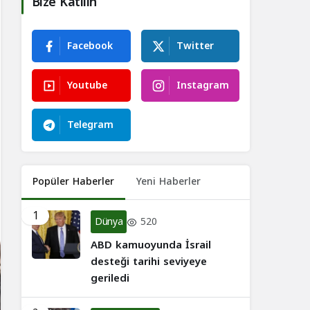
Bize Katılın
Facebook
Twitter
Youtube
Instagram
Telegram
Popüler Haberler
Yeni Haberler
1
Dünya
520
ABD kamuoyunda İsrail
desteği tarihi seviyeye
geriledi