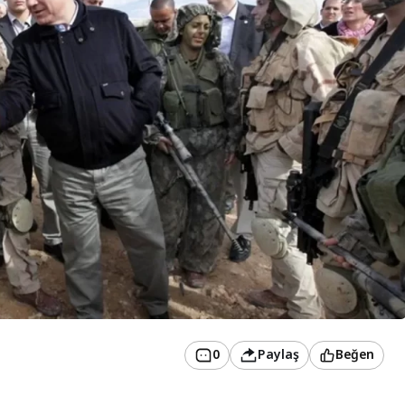
0
Paylaş
Beğen