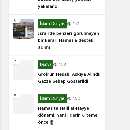
yakalandı
6
İslam Dünyası
171
İsrail’de benzeri görülmeyen
bir karar: Hamas’a destek
adımı
7
Dünya
153
Grok’un Hesabı Askıya Alındı:
Gazze Sebep Gösterildi
8
İslam Dünyası
152
Hamas’ta Halil el-Hayye
dönemi: Yeni liderin 6 temel
önceliği