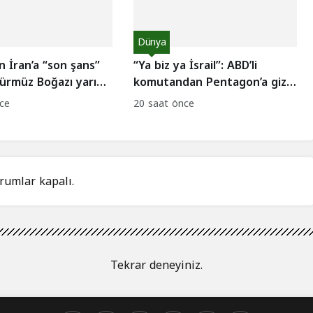
Dünya
 İran’a “son şans”
“Ya biz ya İsrail”: ABD’li
Hürmüz Boğazı yarın
komutandan Pentagon’a gizli
uyarı
ce
20 saat önce
rumlar kapalı.
Tekrar deneyiniz.