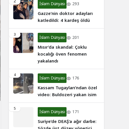
2
İslam Dünyası
293
Gazze’nin doktor adayları
katledildi: 4 kardeş öldü
3
İslam Dünyası
201
Mısır’da skandal: Çoklu
kocalığı öven fenomen
yakalandı
4
İslam Dünyası
176
Kassam Tugayları’ndan özel
video: Buldozeri yakan isim
5
İslam Dünyası
171
Suriye’de DEAŞ’a ağır darbe:
Sözde üst düzey yönetici