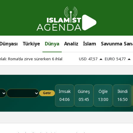
 Dünyası
Türkiye
Dünya
Analiz
İslam
Savunma San
lali: Roma’da zirve sürerken 6 ihlal
USD
47,57
EURO
54,77
İmsak
Güneş
Öğle
İkindi
Getir
04:06
05:45
13:00
16:50