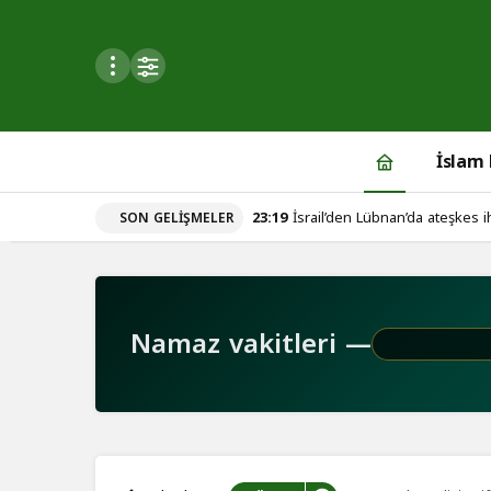
Mod
değiştir
İslam
23:19
İsrail’den Lübnan’da ateşkes ih
SON GELIŞMELER
du
u seçin.
Namaz vakitleri —
seçin.
u
 seçin.