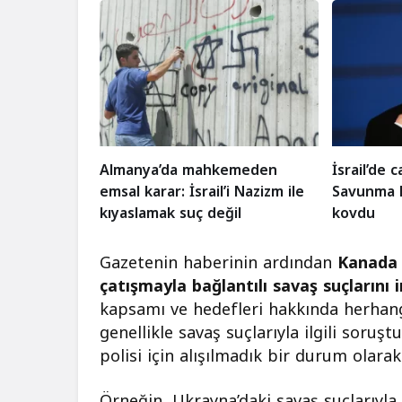
Almanya’da mahkemeden
İsrail’de c
emsal karar: İsrail’i Nazizm ile
Savunma 
kıyaslamak suç değil
kovdu
Gazetenin haberinin ardından
Kanada p
çatışmayla bağlantılı savaş suçlarını i
kapsamı ve hedefleri hakkında herhang
genellikle savaş suçlarıyla ilgili soru
polisi için alışılmadık bir durum olarak
Örneğin, Ukrayna’daki savaş suçlarıyla il