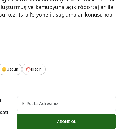
oluşturmuş ve kamuoyuna açık röportajlar ile
bu kez, İsrail’e yönelik suçlamalar konusunda
Üzgün
Kızgın
n
satı
ABONE OL